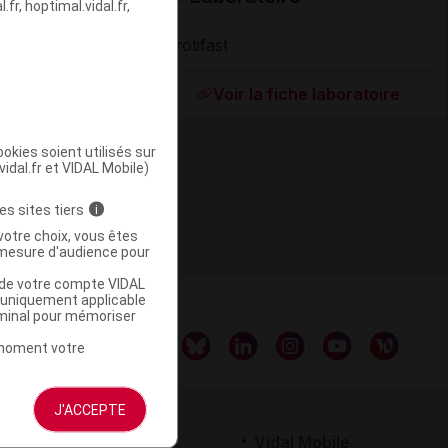
fr, hoptimal.vidal.fr,
Protifast
Supprimé
Voir la fiche laboratoire
okies soient utilisés sur
vidal.fr et VIDAL Mobile)
es sites tiers
i
votre choix, vous êtes
mesure d'audience pour
u de votre compte VIDAL
a uniquement applicable
rminal pour mémoriser
t moment votre
J'ACCEPTE
rtenaires
Vidal Mobile