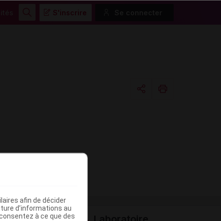
ités
S'inscrire
Se connecter
Rechercher
Copier l'url
Email
aires afin de décider
iture d’informations au
s consentez à ce que des
Laboratoire