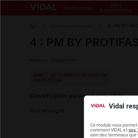
DM &
Médicaments
Parapharmacie
4 : PM BY PR
DM & Parapharmacie
4 : PM BY PROTIFAS
Mise à jour : 23 juillet 2026
ARRÊT DE COMMERCIALISATION
(01/05/2023)
Classification paramédicale VIDAL
Vidal res
Non renseigné
Ce module vous permet d
comment VIDAL et
ses 
sein des terminaux que v