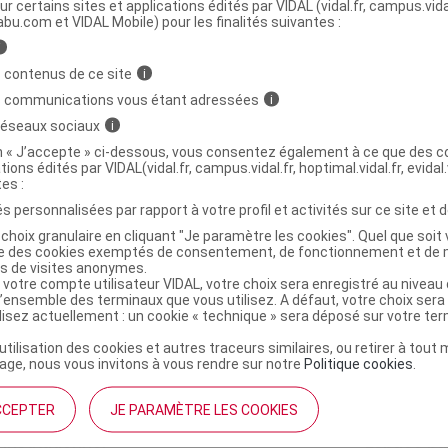
ministratives
ur certains sites et applications édités par VIDAL (vidal.fr, campus.vidal.
abu.com et VIDAL Mobile) pour les finalités suivantes :
i
ROTIFAST Gaufrette café moka B/8
 contenus de ce site
i
s communications vous étant adressées
i
 réseaux sociaux
i
2063306
on « J’accepte » ci-dessous, vous consentez également à ce que des co
3401520633063
tions édités par VIDAL(vidal.fr, campus.vidal.fr, hoptimal.vidal.fr, evidal.
r
Protifast
tes :
NR
s personnalisées par rapport à votre profil et activités sur ce site et d
choix granulaire en cliquant "Je paramètre les cookies". Quel que soit 
ise des cookies exemptés de consentement, de fonctionnement et de 
es de visites anonymes.
 votre compte utilisateur VIDAL, votre choix sera enregistré au nivea
l’ensemble des terminaux que vous utilisez. A défaut, votre choix ser
ilisez actuellement : un cookie « technique » sera déposé sur votre te
’utilisation des cookies et autres traceurs similaires, ou retirer à tou
ge, nous vous invitons à vous rendre sur notre
Politique cookies
.
CCEPTER
JE PARAMÈTRE LES COOKIES
institutionnel
Espace pa