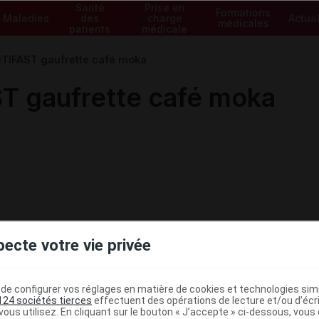
Santé
Prise en
Formations
Maladies
des
charge
Actual
médicales
patients
médicale
OTIFAST gaufrette café moka
T gaufrette café moka
pecte votre vie privée
e configurer vos réglages en matière de cookies et technologies simil
124 sociétés tierces
effectuent des opérations de lecture et/ou d’écr
ous utilisez. En cliquant sur le bouton « J’accepte » ci-dessous, vou