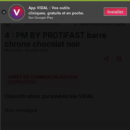
App VIDAL : Vos outils
Installer
×
cliniques, gratuits et en poche.
Sur Google Play
4 : PM BY PROTIFAST barre ch
DM & Parapharmacie
4 : PM BY PROTIFAST barre
chrono chocolat noir
Mise à jour : 23 juillet 2026
Copier l'url
ARRÊT DE COMMERCIALISATION
(22/04/2022)
Email
Classification paramédicale VIDAL
Non renseigné