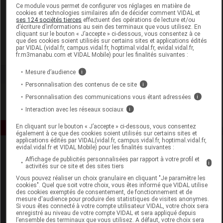
Laboratoire
Ce module vous permet de configurer vos réglages en matière de
cookies et technologies similaires afin de décider comment VIDAL et
ses 124 sociétés tierces
effectuent des opérations de lecture et/ou
d’écriture d’informations au sein des terminaux que vous utilisez. En
Protifast
cliquant sur le bouton « J’accepte » ci-dessous, vous consentez à ce
que des cookies soient utilisés sur certains sites et applications édités
par VIDAL (vidal.fr, campus.vidal.fr, hoptimal.vidal.fr, evidal.vidal.fr,
Voir la fiche laboratoire
fr.m3manabu.com et VIDAL Mobile) pour les finalités suivantes :
Mesure d’audience
i
Personnalisation des contenus de ce site
i
Personnalisation des communications vous étant adressées
i
Interaction avec les réseaux sociaux
i
En cliquant sur le bouton « J’accepte » ci-dessous, vous consentez
également à ce que des cookies soient utilisés sur certains sites et
applications édités par VIDAL(vidal.fr, campus.vidal.fr, hoptimal.vidal.fr,
evidal.vidal.fr et VIDAL Mobile) pour les finalités suivantes :
Affichage de publicités personnalisées par rapport à votre profil et
i
activités sur ce site et des sites tiers
Vous pouvez réaliser un choix granulaire en cliquant "Je paramètre les
cookies". Quel que soit votre choix, vous êtes informé que VIDAL utilise
des cookies exemptés de consentement, de fonctionnement et de
mesure d'audience pour produire des statistiques de visites anonymes.
Espace produit
Si vous êtes connecté à votre compte utilisateur VIDAL, votre choix sera
enregistré au niveau de votre compte VIDAL et sera appliqué depuis
Boutique
l’ensemble des terminaux que vous utilisez. A défaut, votre choix sera