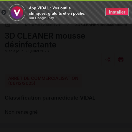
App VIDAL : Vos outils
Installer
×
cliniques, gratuits et en poche.
Sur Google Play
3D CLEANER mousse désinfec
DM & Parapharmacie
3D CLEANER mousse
désinfectante
Mise à jour : 23 juillet 2026
Copier l'url
ARRÊT DE COMMERCIALISATION
(06/12/2025)
Email
Classification paramédicale VIDAL
Non renseigné