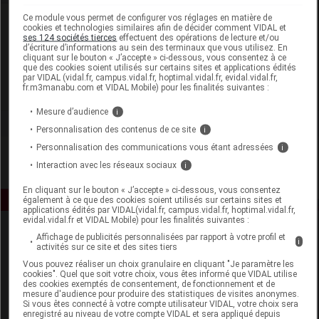
Ce module vous permet de configurer vos réglages en matière de
Laboratoire
cookies et technologies similaires afin de décider comment VIDAL et
ses 124 sociétés tierces
effectuent des opérations de lecture et/ou
d’écriture d’informations au sein des terminaux que vous utilisez. En
Roche Diabetes Care France
cliquant sur le bouton « J’accepte » ci-dessous, vous consentez à ce
que des cookies soient utilisés sur certains sites et applications édités
par VIDAL (vidal.fr, campus.vidal.fr, hoptimal.vidal.fr, evidal.vidal.fr,
fr.m3manabu.com et VIDAL Mobile) pour les finalités suivantes :
Voir la fiche laboratoire
Mesure d’audience
i
Personnalisation des contenus de ce site
i
Personnalisation des communications vous étant adressées
i
Interaction avec les réseaux sociaux
i
En cliquant sur le bouton « J’accepte » ci-dessous, vous consentez
également à ce que des cookies soient utilisés sur certains sites et
applications édités par VIDAL(vidal.fr, campus.vidal.fr, hoptimal.vidal.fr,
evidal.vidal.fr et VIDAL Mobile) pour les finalités suivantes :
Affichage de publicités personnalisées par rapport à votre profil et
i
activités sur ce site et des sites tiers
Vous pouvez réaliser un choix granulaire en cliquant "Je paramètre les
cookies". Quel que soit votre choix, vous êtes informé que VIDAL utilise
des cookies exemptés de consentement, de fonctionnement et de
mesure d'audience pour produire des statistiques de visites anonymes.
Espace produit
Si vous êtes connecté à votre compte utilisateur VIDAL, votre choix sera
enregistré au niveau de votre compte VIDAL et sera appliqué depuis