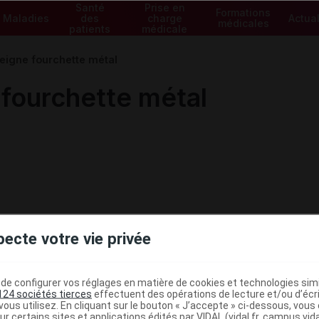
Santé
Prise en
Formations
Maladies
des
charge
Actual
médicales
patients
médicale
eigne fourchette métal
fourchette métal
pecte votre vie privée
e configurer vos réglages en matière de cookies et technologies simil
124 sociétés tierces
effectuent des opérations de lecture et/ou d’écr
ministratives
ous utilisez. En cliquant sur le bouton « J’accepte » ci-dessous, vou
ur certains sites et applications édités par VIDAL (vidal.fr, campus.vidal.