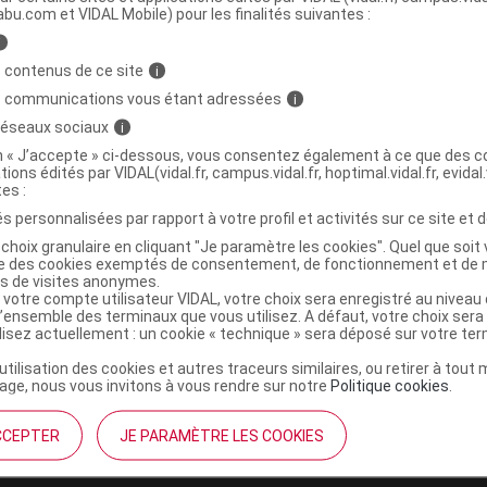
abu.com et VIDAL Mobile) pour les finalités suivantes :
i
Peigne fourchette métal
C
 contenus de ce site
i
s communications vous étant adressées
i
4084376
 réseaux sociaux
i
8410990162060
on « J’accepte » ci-dessous, vous consentez également à ce que des co
tions édités par VIDAL(vidal.fr, campus.vidal.fr, hoptimal.vidal.fr, evidal.
r
3 Claveles
tes :
NR
s personnalisées par rapport à votre profil et activités sur ce site et d
choix granulaire en cliquant "Je paramètre les cookies". Quel que soit 
ise des cookies exemptés de consentement, de fonctionnement et de 
es de visites anonymes.
 votre compte utilisateur VIDAL, votre choix sera enregistré au nivea
l’ensemble des terminaux que vous utilisez. A défaut, votre choix ser
ilisez actuellement : un cookie « technique » sera déposé sur votre te
’utilisation des cookies et autres traceurs similaires, ou retirer à tou
ge, nous vous invitons à vous rendre sur notre
Politique cookies
.
CCEPTER
JE PARAMÈTRE LES COOKIES
institutionnel
Espace pa