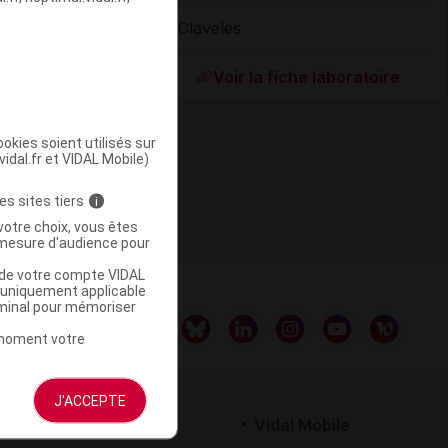
3 Claveles
ommercialisé
Voir la fiche laboratoire
okies soient utilisés sur
vidal.fr et VIDAL Mobile)
es sites tiers
i
votre choix, vous êtes
mesure d'audience pour
u de votre compte VIDAL
a uniquement applicable
rminal pour mémoriser
t moment votre
J'ACCEPTE
rtenaires
Vidal Mobile