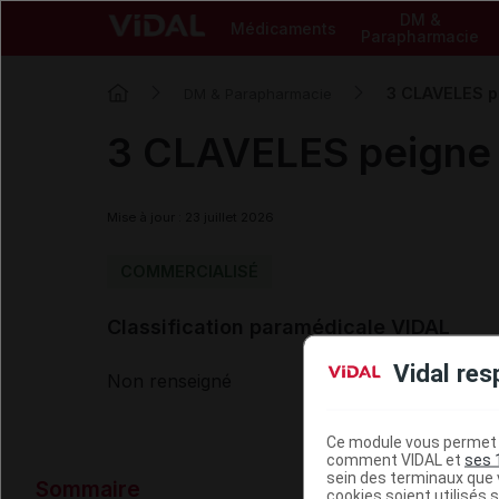
DM &
Médicaments
Parapharmacie
3 CLAVELES p
DM & Parapharmacie
3 CLAVELES peigne 
Mise à jour : 23 juillet 2026
COMMERCIALISÉ
Classification paramédicale VIDAL
Vidal res
Non renseigné
Ce module vous permet d
comment VIDAL et
ses 
Données ad
sein des terminaux que v
Sommaire
cookies soient utilisés s