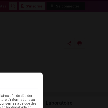
ités
S'inscrire
Se connecter
Rechercher
Copier l'url
Email
aires afin de décider
iture d’informations au
Laboratoire
s consentez à ce que des
fr, hoptimal.vidal.fr,