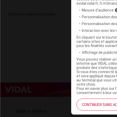
evidal.vidal.fr, fr.m3man
Mesure d’audience
3 CLAVELES 
Données administratives
Personnalisation des
Personnalisation de
Code ACL
Interaction avec les
Code EAN
En cliquant sur le bout
certains sites et applica
Labo. Distributeu
pour les finalités suivan
Remboursement
Affichage de publicité
Vous pouvez réaliser un 
informé que VIDAL util
produire des statistiqu
Si vous êtes connecté à
et sera appliqué depuis 
au terminal que vous ut
votre choix.
Pour en savoir plus sur l
consentement à leur usa
CONTINUER SANS A
Espace produit
Espace 