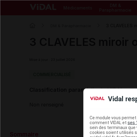
DM &
Médicaments
Parapharmacie
3 CLAVELES mi
DM & Parapharmacie
3 CLAVELES miroir o
Mise à jour : 23 juillet 2026
COMMERCIALISÉ
Classification paramédicale VIDAL
Vidal res
Non renseigné
Ce module vous permet d
comment VIDAL et
ses 
sein des terminaux que v
Données ad
cookies soient utilisés s
Sommaire