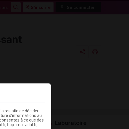
ités
S'inscrire
Se connecter
Rechercher
ssant
Copier l'url
Email
aires afin de décider
iture d’informations au
s consentez à ce que des
Laboratoire
fr, hoptimal.vidal.fr,