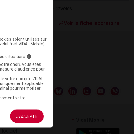
3 Claveles
ommercialisé
Voir la fiche laboratoire
okies soient utilisés sur
vidal.fr et VIDAL Mobile)
es sites tiers
i
votre choix, vous êtes
mesure d'audience pour
u de votre compte VIDAL
a uniquement applicable
rminal pour mémoriser
t moment votre
J'ACCEPTE
rtenaires
Vidal Mobile
 logiciel