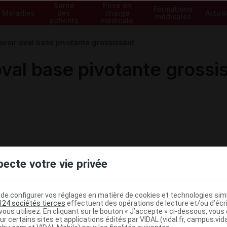
Santé
Prise en
Formations
Maladies
des
charge
Actual
médicales
patients
médicale
roir oval base pivotante grossissant
val base pivotante grossi
pecte votre vie privée
e configurer vos réglages en matière de cookies et technologies simil
124 sociétés tierces
effectuent des opérations de lecture et/ou d’écr
ous utilisez. En cliquant sur le bouton « J’accepte » ci-dessous, vou
ministratives
ur certains sites et applications édités par VIDAL (vidal.fr, campus.vidal.