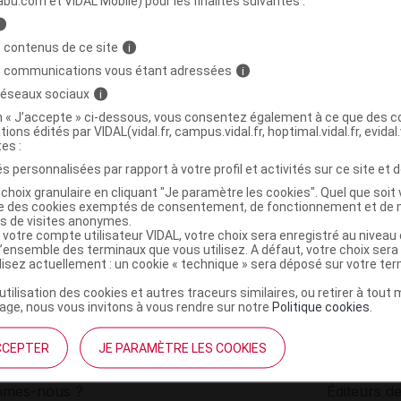
abu.com et VIDAL Mobile) pour les finalités suivantes :
i
Miroir oval base pivotante grossissant 13cm
C
 contenus de ce site
i
s communications vous étant adressées
i
 réseaux sociaux
i
8410990119743
on « J’accepte » ci-dessous, vous consentez également à ce que des co
r
3 Claveles
tions édités par VIDAL(vidal.fr, campus.vidal.fr, hoptimal.vidal.fr, evidal.
NR
tes :
s personnalisées par rapport à votre profil et activités sur ce site et d
choix granulaire en cliquant "Je paramètre les cookies". Quel que soit 
ise des cookies exemptés de consentement, de fonctionnement et de 
es de visites anonymes.
 votre compte utilisateur VIDAL, votre choix sera enregistré au nivea
l’ensemble des terminaux que vous utilisez. A défaut, votre choix ser
ilisez actuellement : un cookie « technique » sera déposé sur votre te
’utilisation des cookies et autres traceurs similaires, ou retirer à tou
ge, nous vous invitons à vous rendre sur notre
Politique cookies
.
CCEPTER
JE PARAMÈTRE LES COOKIES
institutionnel
Espace pa
mmes-nous ?
Éditeurs de