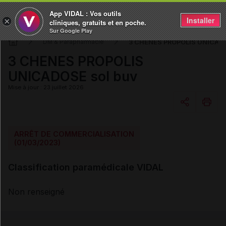
App VIDAL : Vos outils
Installer
×
cliniques, gratuits et en poche.
Sur Google Play
3 CHENES PROPOLIS UNICADO
DM & Parapharmacie
3 CHENES PROPOLIS
UNICADOSE sol buv
Mise à jour : 23 juillet 2026
Copier l'url
ARRÊT DE COMMERCIALISATION
(01/03/2023)
Email
Classification paramédicale VIDAL
Non renseigné