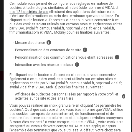
Laboratoire
Ce module vous permet de configurer vos réglages en matière de
cookies et technologies similaires afin de décider comment VIDAL et
ses 124 sociétés tierces
effectuent des opérations de lecture et/ou
d’écriture d’informations au sein des terminaux que vous utilisez. En
Les Trois Chênes
cliquant sur le bouton « J’accepte » ci-dessous, vous consentez à ce
que des cookies soient utilisés sur certains sites et applications édités
par VIDAL (vidal.fr, campus.vidal.fr, hoptimal.vidal.fr, evidal.vidal.fr,
Voir la fiche laboratoire
fr.m3manabu.com et VIDAL Mobile) pour les finalités suivantes :
Mesure d’audience
i
Personnalisation des contenus de ce site
i
Personnalisation des communications vous étant adressées
i
Interaction avec les réseaux sociaux
i
En cliquant sur le bouton « J’accepte » ci-dessous, vous consentez
également à ce que des cookies soient utilisés sur certains sites et
applications édités par VIDAL(vidal.fr, campus.vidal.fr, hoptimal.vidal.fr,
evidal.vidal.fr et VIDAL Mobile) pour les finalités suivantes :
Affichage de publicités personnalisées par rapport à votre profil et
i
activités sur ce site et des sites tiers
Vous pouvez réaliser un choix granulaire en cliquant "Je paramètre les
cookies". Quel que soit votre choix, vous êtes informé que VIDAL utilise
des cookies exemptés de consentement, de fonctionnement et de
mesure d'audience pour produire des statistiques de visites anonymes.
Espace produit
Si vous êtes connecté à votre compte utilisateur VIDAL, votre choix sera
enregistré au niveau de votre compte VIDAL et sera appliqué depuis
Boutique
l’ensemble des terminaux que vous utilisez. A défaut, votre choix sera