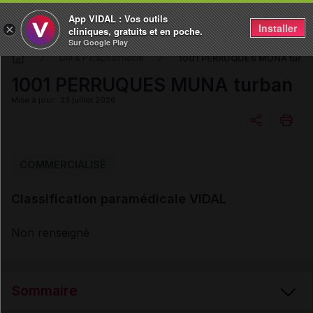
App VIDAL : Vos outils
Installer
×
cliniques, gratuits et en poche.
Sur Google Play
1001 PERRUQUES MUNA turba
DM & Parapharmacie
1001 PERRUQUES MUNA turban
Mise à jour : 23 juillet 2026
Copier l'url
COMMERCIALISÉ
Classification paramédicale VIDAL
Email
Non renseigné
Sommaire