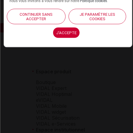
nous vous invitons à vous rendre sur notre
Politique cookies
.
CONTINUER SANS
JE PARAMÈTRE LES
ACCEPTER
COOKIES
J'ACCEPTE
Espace produit
Boutique
VIDAL Expert
VIDAL Hoptimal
eVIDAL
VIDAL Mobile
VIDAL widget
VIDAL Sécurisation
VIDAL e-Services
Espace institutionnel