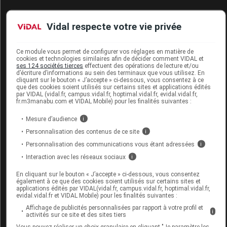
Vidal respecte votre vie privée
1001 PERRUQUES FAMOUS Perruque
naturewhite
Ce module vous permet de configurer vos réglages en matière de
Commercialisé
cookies et technologies similaires afin de décider comment VIDAL et
ses 124 sociétés tierces
effectuent des opérations de lecture et/ou
d’écriture d’informations au sein des terminaux que vous utilisez. En
cliquant sur le bouton « J’accepte » ci-dessous, vous consentez à ce
que des cookies soient utilisés sur certains sites et applications édités
Code EAN
4048924706574
par VIDAL (vidal.fr, campus.vidal.fr, hoptimal.vidal.fr, evidal.vidal.fr,
Labo. Distributeur
1001 Perruques
fr.m3manabu.com et VIDAL Mobile) pour les finalités suivantes :
Remboursement
NR
Mesure d’audience
i
Personnalisation des contenus de ce site
i
Personnalisation des communications vous étant adressées
i
Interaction avec les réseaux sociaux
i
1001 PERRUQUES FAMOUS Perruque
En cliquant sur le bouton « J’accepte » ci-dessous, vous consentez
nougat rooted
également à ce que des cookies soient utilisés sur certains sites et
applications édités par VIDAL(vidal.fr, campus.vidal.fr, hoptimal.vidal.fr,
evidal.vidal.fr et VIDAL Mobile) pour les finalités suivantes :
Commercialisé
Affichage de publicités personnalisées par rapport à votre profil et
i
activités sur ce site et des sites tiers
Vous pouvez réaliser un choix granulaire en cliquant "Je paramètre les