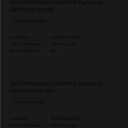
1001 PERRUQUES FAMOUS Perruque
sandmulti rooted
Commercialisé
Code EAN
4048924706567
Labo. Distributeur
1001 Perruques
Remboursement
NR
1001 PERRUQUES FAMOUS Perruque
sandyblonde mix
Commercialisé
Code EAN
4048924650983
Labo. Distributeur
1001 Perruques