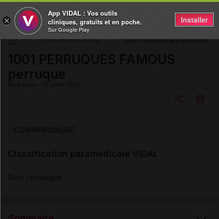
App VIDAL : Vos outils
Installer
×
cliniques, gratuits et en poche.
Sur Google Play
1001 PERRUQUES FAMOUS pe
DM & Parapharmacie
1001 PERRUQUES FAMOUS
perruque
Mise à jour : 23 juillet 2026
Copier l'url
COMMERCIALISÉ
Classification paramédicale VIDAL
Email
Non renseigné
Sommaire