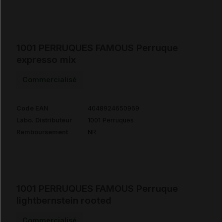
1001 PERRUQUES FAMOUS Perruque
expresso mix
Commercialisé
Code EAN
4048924650969
Labo. Distributeur
1001 Perruques
Remboursement
NR
1001 PERRUQUES FAMOUS Perruque
lightbernstein rooted
Commercialisé