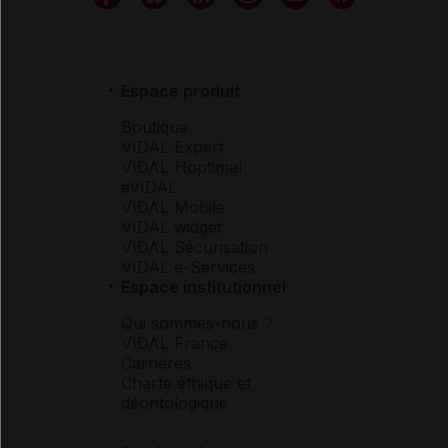
Espace produit
Boutique
VIDAL Expert
VIDAL Hoptimal
eVIDAL
VIDAL Mobile
VIDAL widget
VIDAL Sécurisation
VIDAL e-Services
Espace institutionnel
Qui sommes-nous ?
VIDAL France
Carrières
Charte éthique et
déontologique