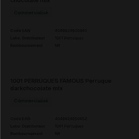
chocolate mix
Commercialisé
Code EAN
4048924650945
Labo. Distributeur
1001 Perruques
Remboursement
NR
1001 PERRUQUES FAMOUS Perruque
darkchocolate mix
Commercialisé
Code EAN
4048924650952
Labo. Distributeur
1001 Perruques
Remboursement
NR