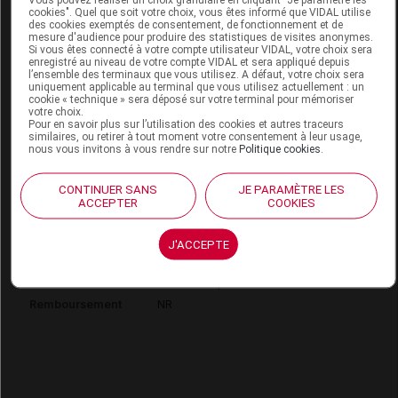
Code EAN
4048924650990
cookies". Quel que soit votre choix, vous êtes informé que VIDAL utilise
des cookies exemptés de consentement, de fonctionnement et de
Labo. Distributeur
1001 Perruques
mesure d'audience pour produire des statistiques de visites anonymes.
Si vous êtes connecté à votre compte utilisateur VIDAL, votre choix sera
Remboursement
NR
enregistré au niveau de votre compte VIDAL et sera appliqué depuis
l’ensemble des terminaux que vous utilisez. A défaut, votre choix sera
uniquement applicable au terminal que vous utilisez actuellement : un
cookie « technique » sera déposé sur votre terminal pour mémoriser
votre choix.
Pour en savoir plus sur l’utilisation des cookies et autres traceurs
similaires, ou retirer à tout moment votre consentement à leur usage,
nous vous invitons à vous rendre sur notre
Politique cookies
.
1001 PERRUQUES FAMOUS Perruque
pearlblonde mix
CONTINUER SANS
JE PARAMÈTRE LES
ACCEPTER
COOKIES
Commercialisé
J'ACCEPTE
Code EAN
4048924706581
Labo. Distributeur
1001 Perruques
Remboursement
NR