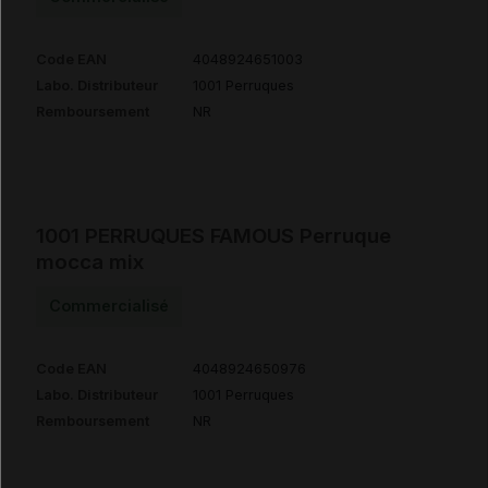
Code EAN
4048924651003
Labo. Distributeur
1001 Perruques
Remboursement
NR
1001 PERRUQUES FAMOUS Perruque
mocca mix
Commercialisé
Code EAN
4048924650976
Labo. Distributeur
1001 Perruques
Remboursement
NR