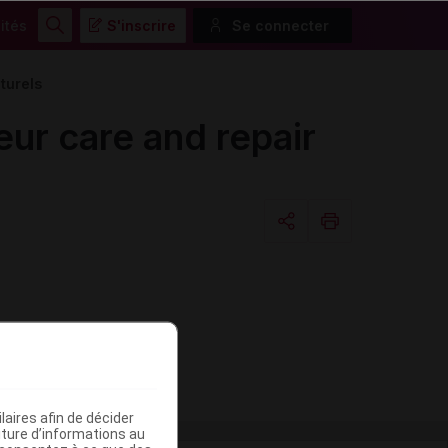
ités
S'inscrire
Se connecter
Rechercher
turels
r care and repair
Copier l'url
Email
aires afin de décider
iture d’informations au