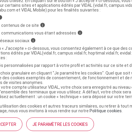
ous utilisez. En cliquant sur le bouton « J’accepte » ci-dessous, vou
ur certains sites et applications édités par VIDAL (vidal.fr, campus.vidal.
ministratives
abu.com et VIDAL Mobile) pour les finalités suivantes :
i
 contenus de ce site
i
QUES ELLEN WILLE Spray protecteur care and
C
s communications vous étant adressées
i
eux naturels 200ml
 réseaux sociaux
i
on « J’accepte » ci-dessous, vous consentez également à ce que des co
tions édités par VIDAL(vidal.fr, campus.vidal.fr, hoptimal.vidal.fr, evidal.
4048924613476
tes :
r
1001 Perruques
s personnalisées par rapport à votre profil et activités sur ce site et d
NR
choix granulaire en cliquant "Je paramètre les cookies". Quel que soit 
ise des cookies exemptés de consentement, de fonctionnement et de 
es de visites anonymes.
 votre compte utilisateur VIDAL, votre choix sera enregistré au nivea
l’ensemble des terminaux que vous utilisez. A défaut, votre choix ser
ilisez actuellement : un cookie « technique » sera déposé sur votre te
’utilisation des cookies et autres traceurs similaires, ou retirer à tou
ge, nous vous invitons à vous rendre sur notre
Politique cookies
.
CCEPTER
JE PARAMÈTRE LES COOKIES