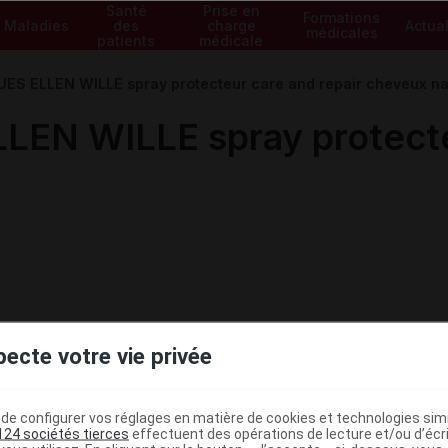
Santé
Prise en
Formations
Maladies
des
charge
Actual
médicales
patients
médicale
ES ELLEN WILLE spray protecteur care and repair cheveux na
EN WILLE spray protecteu
pecte votre vie privée
e configurer vos réglages en matière de cookies et technologies simil
124 sociétés tierces
effectuent des opérations de lecture et/ou d’écr