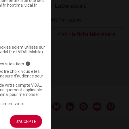
s consentez à ce que des
Laboratoire
fr, hoptimal.vidal.fr,
1001 Perruques
ommercialisé
Voir la fiche laboratoire
okies soient utilisés sur
vidal.fr et VIDAL Mobile)
es sites tiers
i
votre choix, vous êtes
mesure d'audience pour
u de votre compte VIDAL
a uniquement applicable
rminal pour mémoriser
t moment votre
J'ACCEPTE