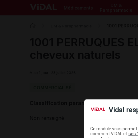
DM &
Médicaments
Parapharmacie
1001 PERRUQU
DM & Parapharmacie
1001 PERRUQUES ELL
cheveux naturels
Mise à jour : 23 juillet 2026
COMMERCIALISÉ
Classification paramédicale VIDAL
Vidal res
Non renseigné
Ce module vous permet d
comment VIDAL et
ses 