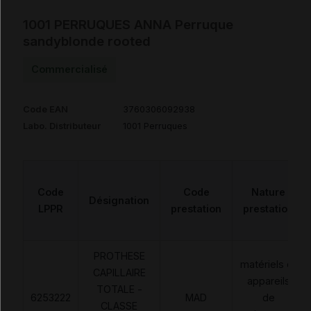
1001 PERRUQUES ANNA Perruque
sandyblonde rooted
Commercialisé
Code EAN
3760306092938
Labo. Distributeur
1001 Perruques
Code
Code
Nature
Désignation
LPPR
prestation
prestation
PROTHESE
matériels et
CAPILLAIRE
appareils
TOTALE -
6253222
MAD
de
CLASSE