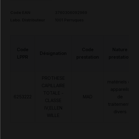
Code EAN
3760306092969
Labo. Distributeur
1001 Perruques
Code
Code
Nature
Désignation
LPPR
prestation
prestation
PROTHESE
matériels et
CAPILLAIRE
appareils
TOTALE -
6253222
MAD
de
CLASSE
traitements
IV,ELLEN
divers
WILLE