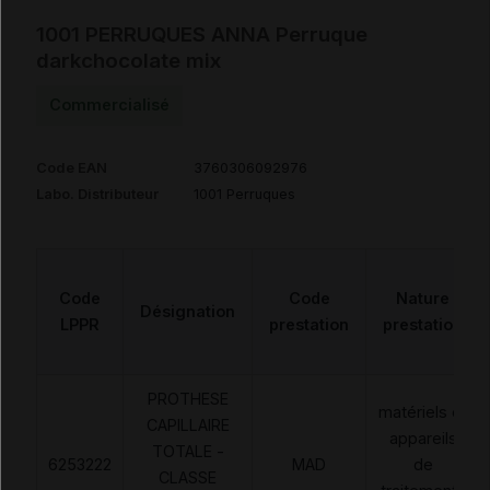
1001 PERRUQUES ANNA Perruque
darkchocolate mix
Commercialisé
Code EAN
3760306092976
Labo. Distributeur
1001 Perruques
Code
Code
Nature
Désignation
LPPR
prestation
prestation
PROTHESE
matériels et
CAPILLAIRE
appareils
TOTALE -
6253222
MAD
de
CLASSE