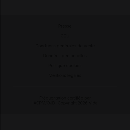
Presse
-
CGU
-
Conditions générales de vente
-
Données personnelles
-
Politique cookies
-
Mentions légales
Fréquentation certifiée par
l'ACPM/OJD
|
Copyright 2026 Vidal