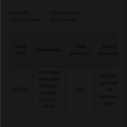
Code EAN
3760306092914
Labo. Distributeur
1001 Perruques
Code
Code
Nature
Désignation
LPPR
prestation
prestation
PROTHESE
matériels et
CAPILLAIRE
appareils
TOTALE -
6253222
MAD
de
CLASSE
traitements
IV,ELLEN
divers
WILLE