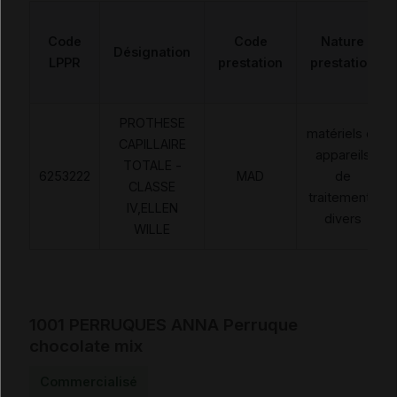
Code
Code
Nature
Désignation
LPPR
prestation
prestation
PROTHESE
matériels et
CAPILLAIRE
appareils
TOTALE -
6253222
MAD
de
CLASSE
traitements
IV,ELLEN
divers
WILLE
1001 PERRUQUES ANNA Perruque
chocolate mix
Commercialisé