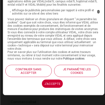
applications édités par VIDAL(vidal.fr, campus.vidal.fr, hoptimal.vidal.fr,
evidal.vidal.fr et VIDAL Mobile) pour les finalités suivantes :
Affichage de publicités personnalisées par rapport à votre profil et
Code
Code
Nature
i
activités sur ce site et des sites tiers
Désignation
LPPR
prestation
prestation
Vous pouvez réaliser un choix granulaire en cliquant "Je paramètre les
cookies". Quel que soit votre choix, vous êtes informé que VIDAL utilise
des cookies exemptés de consentement, de fonctionnement et de
mesure d'audience pour produire des statistiques de visites anonymes.
Si vous êtes connecté à votre compte utilisateur VIDAL, votre choix sera
PROTHESE
enregistré au niveau de votre compte VIDAL et sera appliqué depuis
matériels et
CAPILLAIRE
l’ensemble des terminaux que vous utilisez. A défaut, votre choix sera
appareils
uniquement applicable au terminal que vous utilisez actuellement : un
TOTALE -
cookie « technique » sera déposé sur votre terminal pour mémoriser
6253222
MAD
de
votre choix.
CLASSE
Pour en savoir plus sur l’utilisation des cookies et autres traceurs
traitements
similaires, ou retirer à tout moment votre consentement à leur usage,
IV,ELLEN
divers
nous vous invitons à vous rendre sur notre
Politique cookies
.
WILLE
CONTINUER SANS
JE PARAMÈTRE LES
ACCEPTER
COOKIES
J'ACCEPTE
1001 PERRUQUES ANNA Perruque
pastelblonde rooted
Commercialisé