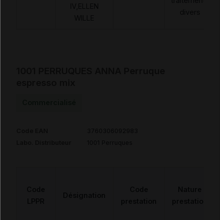
traitements
IV,ELLEN
divers
WILLE
1001 PERRUQUES ANNA Perruque
espresso mix
Commercialisé
Code EAN
3760306092983
Labo. Distributeur
1001 Perruques
Code
Code
Nature
Désignation
LPPR
prestation
prestation