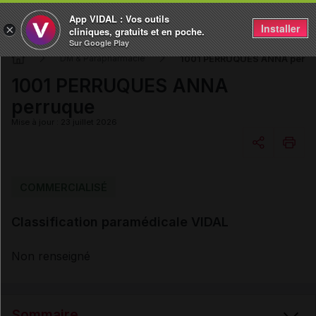
App VIDAL : Vos outils
Installer
×
cliniques, gratuits et en poche.
Sur Google Play
1001 PERRUQUES ANNA perru
DM & Parapharmacie
1001 PERRUQUES ANNA
perruque
Mise à jour : 23 juillet 2026
Copier l'url
COMMERCIALISÉ
Classification paramédicale VIDAL
Email
Non renseigné
Sommaire