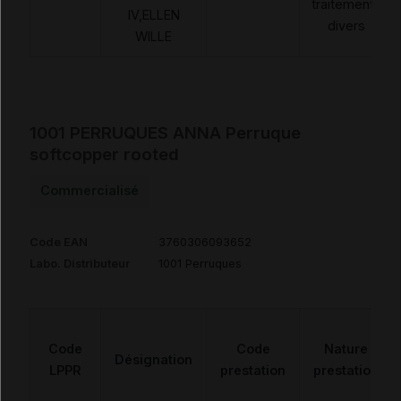
traitements
IV,ELLEN
divers
WILLE
1001 PERRUQUES ANNA Perruque
softcopper rooted
Commercialisé
Code EAN
3760306093652
Labo. Distributeur
1001 Perruques
Code
Code
Nature
Désignation
LPPR
prestation
prestation