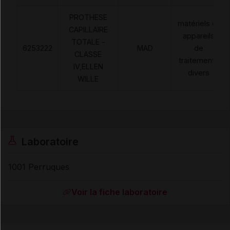
PROTHESE
matériels et
CAPILLAIRE
appareils
TOTALE -
6253222
MAD
de
CLASSE
traitements
IV,ELLEN
divers
WILLE
Laboratoire
1001 Perruques
Voir la fiche laboratoire