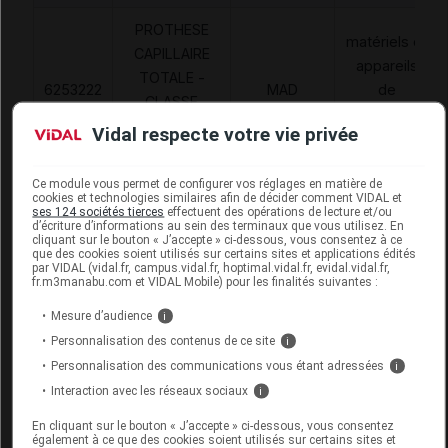
PROTHESE
matériels et
CAPILLAIRE
appareils
TOTALE -
6253222
MAD
de
CLASSE
traitements
IV,ELLEN
Vidal respecte votre vie privée
divers
WILLE
Ce module vous permet de configurer vos réglages en matière de
cookies et technologies similaires afin de décider comment VIDAL et
ses 124 sociétés tierces
effectuent des opérations de lecture et/ou
d’écriture d’informations au sein des terminaux que vous utilisez. En
cliquant sur le bouton « J’accepte » ci-dessous, vous consentez à ce
1001 PERRUQUES ANNA Perruque mocca
que des cookies soient utilisés sur certains sites et applications édités
par VIDAL (vidal.fr, campus.vidal.fr, hoptimal.vidal.fr, evidal.vidal.fr,
rooted
fr.m3manabu.com et VIDAL Mobile) pour les finalités suivantes :
Mesure d’audience
i
Commercialisé
Personnalisation des contenus de ce site
i
Personnalisation des communications vous étant adressées
i
Code EAN
3760306092952
Interaction avec les réseaux sociaux
i
Labo. Distributeur
1001 Perruques
En cliquant sur le bouton « J’accepte » ci-dessous, vous consentez
également à ce que des cookies soient utilisés sur certains sites et