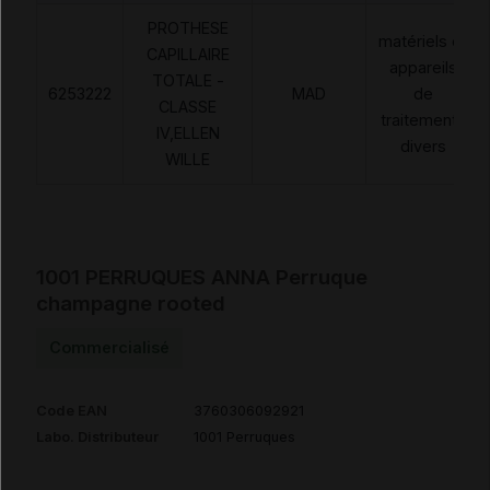
PROTHESE
matériels et
CAPILLAIRE
appareils
TOTALE -
6253222
MAD
de
CLASSE
traitements
IV,ELLEN
divers
WILLE
1001 PERRUQUES ANNA Perruque
champagne rooted
Commercialisé
Code EAN
3760306092921
Labo. Distributeur
1001 Perruques