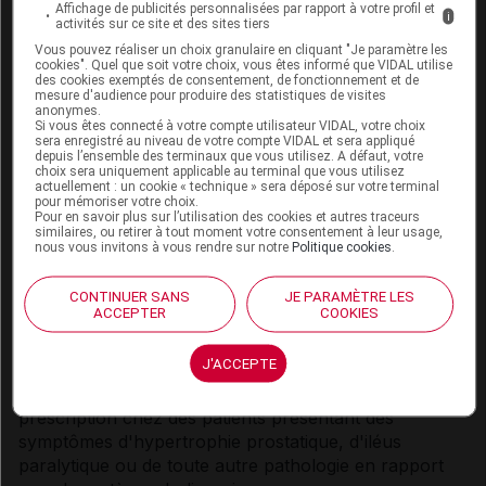
facteurs de risque pouvant favoriser le
Affichage de publicités personnalisées par rapport à votre profil et
i
développement de troubles lipidiques. Le bilan lipidique
activités sur ce site et des sites tiers
des patients traités par des médicaments
Vous pouvez réaliser un choix granulaire en cliquant "Je paramètre les
cookies". Quel que soit votre choix, vous êtes informé que VIDAL utilise
antipsychotiques, incluant ZYPREXA VELOTAB, doit
des cookies exemptés de consentement, de fonctionnement et de
être surveillé régulièrement conformément aux
mesure d'audience pour produire des statistiques de visites
anonymes.
recommandations en vigueur sur les
Si vous êtes connecté à votre compte utilisateur VIDAL, votre choix
sera enregistré au niveau de votre compte VIDAL et sera appliqué
antipsychotiques, par exemple au début du traitement,
depuis l’ensemble des terminaux que vous utilisez. A défaut, votre
12 semaines après l'instauration du traitement par
choix sera uniquement applicable au terminal que vous utilisez
actuellement : un cookie « technique » sera déposé sur votre terminal
olanzapine puis tous les 5 ans.
pour mémoriser votre choix.
Pour en savoir plus sur l’utilisation des cookies et autres traceurs
Activité anticholinergique
similaires, ou retirer à tout moment votre consentement à leur usage,
nous vous invitons à vous rendre sur notre
Politique cookies
.
Bien que l'olanzapine ait montré une activité
anticholinergique
in vitro
, l'incidence des effets liés à
CONTINUER SANS
JE PARAMÈTRE LES
ACCEPTER
COOKIES
cette activité a été faible au cours des essais cliniques.
Cependant, l'expérience clinique de l'olanzapine étant
J'ACCEPTE
limitée chez les patients ayant une pathologie
associée, la prudence est recommandée lors de sa
prescription chez des patients présentant des
symptômes d'hypertrophie prostatique, d'iléus
paralytique ou de toute autre pathologie en rapport