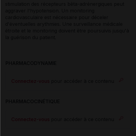
stimulation des récepteurs bêta-adrénergiques peut
aggraver l'hypotension. Un monitoring
cardiovasculaire est nécessaire pour déceler
d'éventuelles arythmies. Une surveillance médicale
étroite et le monitoring doivent être poursuivis jusqu'à
la guérison du patient.
PHARMACODYNAMIE
Connectez-vous
pour accéder à ce contenu
PHARMACOCINÉTIQUE
Connectez-vous
pour accéder à ce contenu