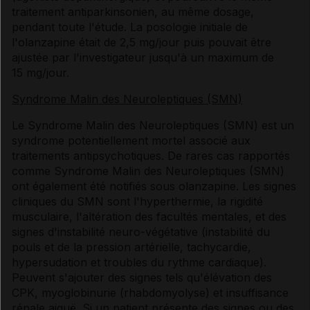
traitement antiparkinsonien, au même dosage,
pendant toute l'étude. La posologie initiale de
l'olanzapine était de 2,5 mg/jour puis pouvait être
ajustée par l'investigateur jusqu'à un maximum de
15 mg/jour.
Syndrome Malin des Neuroleptiques (SMN)
Le Syndrome Malin des Neuroleptiques (SMN) est un
syndrome potentiellement mortel associé aux
traitements antipsychotiques. De rares cas rapportés
comme Syndrome Malin des Neuroleptiques (SMN)
ont également été notifiés sous olanzapine. Les signes
cliniques du SMN sont l'hyperthermie, la rigidité
musculaire, l'altération des facultés mentales, et des
signes d'instabilité neuro-végétative (instabilité du
pouls et de la pression artérielle, tachycardie,
hypersudation et troubles du rythme cardiaque).
Peuvent s'ajouter des signes tels qu'élévation des
CPK, myoglobinurie (rhabdomyolyse) et insuffisance
rénale aiguë. Si un patient présente des signes ou des