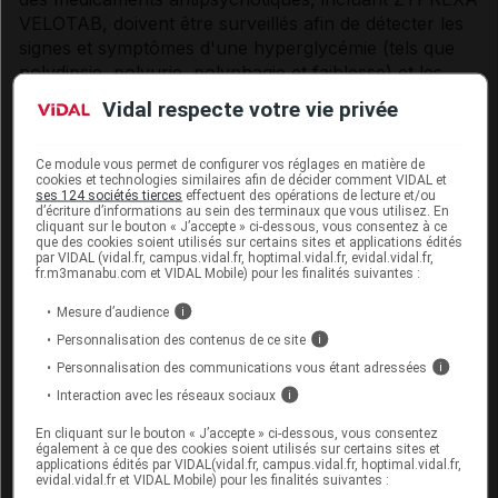
VELOTAB, doivent être surveillés afin de détecter les
signes et symptômes d'une hyperglycémie (tels que
polydipsie, polyurie, polyphagie et faiblesse) et les
patients ayant un diabète de type II ou des facteurs de
Vidal respecte votre vie privée
risque de diabète de type II doivent être suivis
régulièrement pour surveiller la détérioration du
Ce module vous permet de configurer vos réglages en matière de
contrôle de la glycémie. Le poids doit être surveillé
cookies et technologies similaires afin de décider comment VIDAL et
régulièrement, par exemple au début du traitement, 4,
ses 124 sociétés tierces
effectuent des opérations de lecture et/ou
d’écriture d’informations au sein des terminaux que vous utilisez. En
8 et 12 semaines après l'instauration du traitement par
cliquant sur le bouton « J’accepte » ci-dessous, vous consentez à ce
olanzapine puis tous les 3 mois.
que des cookies soient utilisés sur certains sites et applications édités
par VIDAL (vidal.fr, campus.vidal.fr, hoptimal.vidal.fr, evidal.vidal.fr,
fr.m3manabu.com et VIDAL Mobile) pour les finalités suivantes :
Anomalies lipidiques
Mesure d’audience
i
Des anomalies lipidiques ont été observées chez des
Personnalisation des contenus de ce site
i
patients traités par l'olanzapine au cours d'essais
Personnalisation des communications vous étant adressées
i
cliniques versus placebo (voir rubrique
Effets
Interaction avec les réseaux sociaux
i
indésirables
). Les modifications lipidiques doivent être
prises en charge de façon appropriée au plan
En cliquant sur le bouton « J’accepte » ci-dessous, vous consentez
clinique, notamment chez les patients présentant des
également à ce que des cookies soient utilisés sur certains sites et
applications édités par VIDAL(vidal.fr, campus.vidal.fr, hoptimal.vidal.fr,
troubles lipidiques et chez les patients ayant des
evidal.vidal.fr et VIDAL Mobile) pour les finalités suivantes :