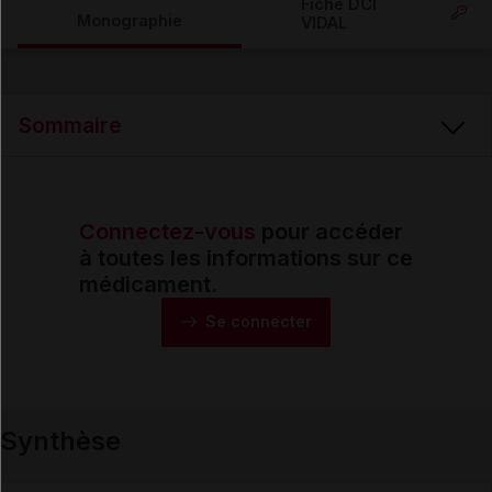
Fiche DCI
Monographie
VIDAL
Email
Sommaire
Connectez-vous
pour accéder
Synthèse
à toutes les informations sur ce
médicament.
Monographie
Se connecter
Formes et présentations
Synthèse
Composition