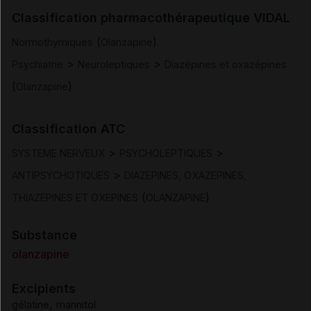
Indications
Classification pharmacothérapeutique VIDAL
(
)
Normothymiques
Olanzapine
Posologie et mode d'administration
>
>
Psychiatrie
Neuroleptiques
Diazépines et oxazépines
(
)
Olanzapine
Contre-indications
Classification ATC
Mises en garde et précautions d'emploi
>
>
SYSTEME NERVEUX
PSYCHOLEPTIQUES
Interactions
>
ANTIPSYCHOTIQUES
DIAZEPINES, OXAZEPINES,
(
)
THIAZEPINES ET OXEPINES
OLANZAPINE
Fertilité/grossesse/allaitement
Substance
Conduite et utilisation de machines
olanzapine
Excipients
Effets indésirables
,
gélatine
mannitol