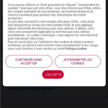
Vous pouvez réaliser un choix granulaire en cliquant "Je paramètre les
Toxicité rénale
cookies". Quel que soit votre choix, vous êtes informé que VIDAL utilise
des cookies exemptés de consentement, de fonctionnement et de
mesure d'audience pour produire des statistiques de visites
anonymes.
Si vous êtes connecté à votre compte utilisateur VIDAL, votre choix
sera enregistré au niveau de votre compte VIDAL et sera appliqué
VIDAL Recos
depuis l’ensemble des terminaux que vous utilisez. A défaut, votre
choix sera uniquement applicable au terminal que vous utilisez
actuellement : un cookie « technique » sera déposé sur votre terminal
Insomnie de l'adulte
pour mémoriser votre choix.
Pour en savoir plus sur l’utilisation des cookies et autres traceurs
similaires, ou retirer à tout moment votre consentement à leur usage,
nous vous invitons à vous rendre sur notre
Politique cookies
.
Ressources externes complémentaires
CONTINUER SANS
JE PARAMÈTRE LES
ACCEPTER
COOKIES
En savoir plus le site du CRAT
:
J'ACCEPTE
Zopiclone - Allaitement
Zopiclone - Grossesse