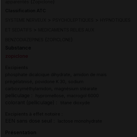
(
)
apparentés
Zopiclone
Classification ATC
>
>
SYSTEME NERVEUX
PSYCHOLEPTIQUES
HYPNOTIQUES
>
ET SEDATIFS
MEDICAMENTS RELIES AUX
(
)
BENZODIAZEPINES
ZOPICLONE
Substance
zopiclone
Excipients
,
phosphate dicalcique dihydrate
amidon de maïs
,
,
prégélatinisé
povidone K 30
sodium
,
carboxyméthylamidon
magnésium stéarate
pelliculage :
,
hypromellose
macrogol 6000
colorant (pelliculage) :
titane dioxyde
Excipients à effet notoire :
EEN sans dose seuil :
lactose monohydrate
Présentation