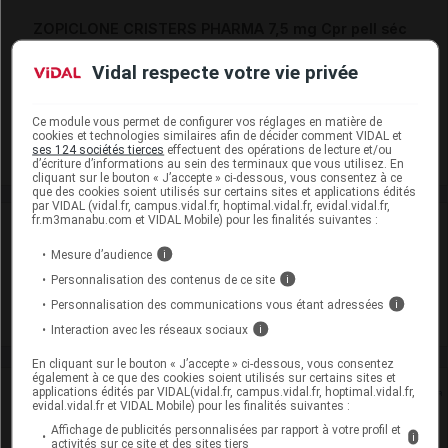
ZOPICLONE CRISTERS PHARMA 7,5 mg Cpr pell séc
Plq/14
Vidal respecte votre vie privée
Cip :
3400930230213
Modalités de conservation : Avant ouverture : durant 36 mois
Ce module vous permet de configurer vos réglages en matière de
Commercialisé
cookies et technologies similaires afin de décider comment VIDAL et
ses 124 sociétés tierces
effectuent des opérations de lecture et/ou
d’écriture d’informations au sein des terminaux que vous utilisez. En
cliquant sur le bouton « J’accepte » ci-dessous, vous consentez à ce
que des cookies soient utilisés sur certains sites et applications édités
par VIDAL (vidal.fr, campus.vidal.fr, hoptimal.vidal.fr, evidal.vidal.fr,
fr.m3manabu.com et VIDAL Mobile) pour les finalités suivantes :
Laboratoire
Mesure d’audience
i
Cristers
Personnalisation des contenus de ce site
i
Personnalisation des communications vous étant adressées
i
Voir la fiche laboratoire
Interaction avec les réseaux sociaux
i
En cliquant sur le bouton « J’accepte » ci-dessous, vous consentez
également à ce que des cookies soient utilisés sur certains sites et
Rein
applications édités par VIDAL(vidal.fr, campus.vidal.fr, hoptimal.vidal.fr,
evidal.vidal.fr et VIDAL Mobile) pour les finalités suivantes :
Affichage de publicités personnalisées par rapport à votre profil et
Adaptation de posologie
i
activités sur ce site et des sites tiers