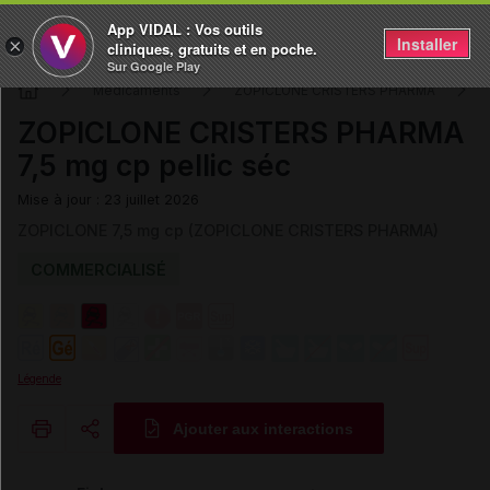
App VIDAL : Vos outils
Installer
×
cliniques, gratuits et en poche.
Sur Google Play
Médicaments
ZOPICLONE CRISTERS PHARMA
ZOPICLONE CRISTERS PHARMA
7,5 mg cp pellic séc
Mise à jour : 23 juillet 2026
ZOPICLONE 7,5 mg cp (ZOPICLONE CRISTERS PHARMA)
COMMERCIALISÉ
Légende
Ajouter aux interactions
Copier l'url