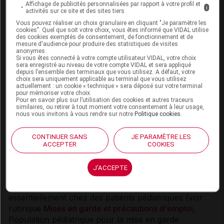
Affichage de publicités personnalisées par rapport à votre profil et
le zonisamide, il est recommandé d'envisager une
i
activités sur ce site et des sites tiers
encéphalopathie hyperammoniémique et de mesurer
Vous pouvez réaliser un choix granulaire en cliquant "Je paramètre les
les taux d'ammoniac.
cookies". Quel que soit votre choix, vous êtes informé que VIDAL utilise
des cookies exemptés de consentement, de fonctionnement et de
mesure d'audience pour produire des statistiques de visites
Zonegran doit être administré avec prudence chez les
anonymes.
Si vous êtes connecté à votre compte utilisateur VIDAL, votre choix
patients adultes traités de manière concomitante par
sera enregistré au niveau de votre compte VIDAL et sera appliqué
des inhibiteurs de l'anhydrase carbonique, par
depuis l’ensemble des terminaux que vous utilisez. A défaut, votre
choix sera uniquement applicable au terminal que vous utilisez
exemple le topiramate ou l'acétazolamide, car il
actuellement : un cookie « technique » sera déposé sur votre terminal
n'existe pas de données suffisantes pour exclure la
pour mémoriser votre choix.
Pour en savoir plus sur l’utilisation des cookies et autres traceurs
possibilité d'une interaction pharmacodynamique (voir
similaires, ou retirer à tout moment votre consentement à leur usage,
nous vous invitons à vous rendre sur notre
Politique cookies
.
également rubrique
Mises en garde et précautions
d'emploi
, Population pédiatrique et rubrique
Interactions
).
CONTINUER SANS
JE PARAMÈTRE LES
ACCEPTER
COOKIES
Coup de chaleur
J'ACCEPTE
Des cas de diminution de la sudation et d'élévation de
la température corporelle ont été décrits,
essentiellement chez des patients pédiatriques (voir
rubrique
Mises en garde et précautions d'emploi
,
Population pédiatrique pour la mise en garde