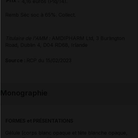
Prix :
4,16 euros (Plq/14).
Documents de référence
Remb Séc soc à 65%. Collect.
Synthèse d'avis HAS
Titulaire de l'AMM :
AMDIPHARM Ltd, 3 Burlington
Road, Dublin 4, D04 RD68, Irlande
Avis de la transparence (SMR/ASMR) (5)
Source :
RCP du 15/02/2023
Monographie
FORMES et PRÉSENTATIONS
Gélule (corps blanc opaque et tête blanche opaque,