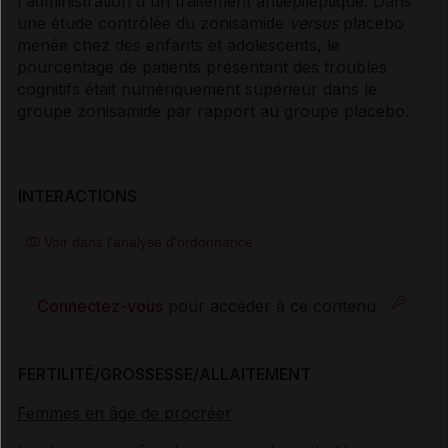
l'administration d'un traitement antiépileptique. Dans
une étude contrôlée du zonisamide
versus
placebo
menée chez des enfants et adolescents, le
pourcentage de patients présentant des troubles
cognitifs était numériquement supérieur dans le
groupe zonisamide par rapport au groupe placebo.
INTERACTIONS
Voir dans l'analyse d'ordonnance
Connectez-vous
pour accéder à ce contenu
FERTILITÉ/GROSSESSE/ALLAITEMENT
Femmes en âge de procréer