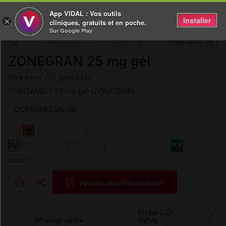
App VIDAL : Vos outils
Installer
×
cliniques, gratuits et en poche.
Sur Google Play
ZONEGRAN 25 mg
Médicaments
ZONEGRAN
ZONEGRAN 25 mg gél
Mise à jour : 23 juillet 2026
ZONISAMIDE 25 mg gél (ZONEGRAN)
COMMERCIALISÉ
Légende
Ajouter aux interactions
Copier l'url
Fiche DCI
Monographie
VIDAL