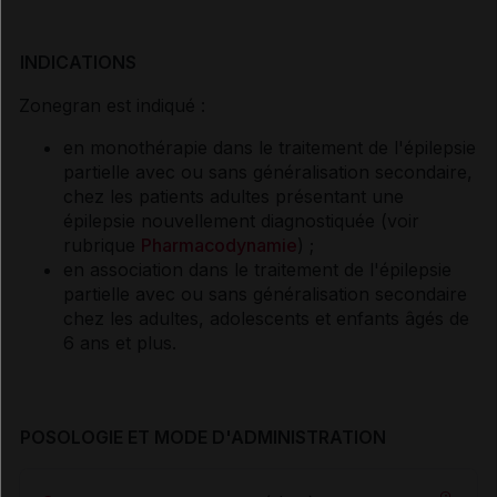
INDICATIONS
Zonegran est indiqué :
en monothérapie dans le traitement de l'épilepsie
partielle avec ou sans généralisation secondaire,
chez les patients adultes présentant une
épilepsie nouvellement diagnostiquée (voir
rubrique
Pharmacodynamie
) ;
en association dans le traitement de l'épilepsie
partielle avec ou sans généralisation secondaire
chez les adultes, adolescents et enfants âgés de
6 ans et plus.
POSOLOGIE ET MODE D'ADMINISTRATION