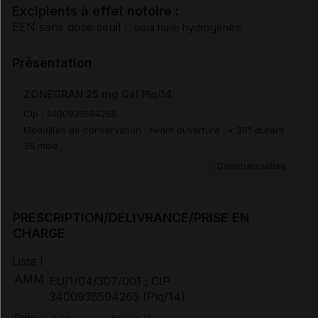
Excipients à effet notoire :
EEN sans dose seuil :
soja huile hydrogénée
Pharmacodynamie
Présentation
Pharmacocinétique
ZONEGRAN 25 mg Gél Plq/14
Cip :
3400936594265
Sécurité préclinique
Modalités de conservation : Avant ouverture : < 30° durant
36 mois
Durée de conservation
Commercialisé
Précautions particulières de conservation
PRESCRIPTION/DÉLIVRANCE/PRISE EN
CHARGE
Elimination/Manipulation
Liste I
AMM
EU/1/04/307/001 ; CIP
Prescription/délivrance/prise en charge
3400936594265 (Plq/14).