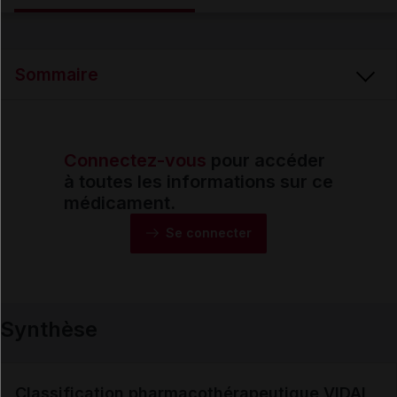
Email
Sommaire
Connectez-vous
pour accéder
Synthèse
à toutes les informations sur ce
médicament.
Monographie
Se connecter
Formes et présentations
Synthèse
Composition
Indications
Classification pharmacothérapeutique VIDAL