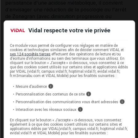
persistance d'une acidose métabolique, il convient
d'envisager une réduction de la posologie ou l'arrêt
de Zonegran (avec diminution progressive ou
réduction à une dose thérapeutique) car une
Vidal respecte votre vie privée
ostéopénie peut se développer. S'il est décidé de
poursuivre le traitement par Zonegran chez un
patient présentant une acidose persistante, un
Ce module vous permet de configurer vos réglages en matière de
traitement alcalinisant doit être envisagé.
cookies et technologies similaires afin de décider comment VIDAL et
ses 124 sociétés tierces
effectuent des opérations de lecture et/ou
d’écriture d’informations au sein des terminaux que vous utilisez. En
L'acidose métabolique peut entraîner une
cliquant sur le bouton « J’accepte » ci-dessous, vous consentez à ce
que des cookies soient utilisés sur certains sites et applications édités
hyperammoniémie, qui a été rapportée avec ou sans
par VIDAL (vidal.fr, campus.vidal.fr, hoptimal.vidal.fr, evidal.vidal.fr,
encéphalopathie pendant le traitement par le
fr.m3manabu.com et VIDAL Mobile) pour les finalités suivantes :
zonisamide. Le risque d'hyperammoniémie peut être
Mesure d’audience
i
augmenté chez les patients qui prennent de façon
Personnalisation des contenus de ce site
i
concomitante d'autres médicaments pouvant
Personnalisation des communications vous étant adressées
provoquer une hyperammoniémie (par exemple le
i
valproate), ou qui présentent un trouble du cycle de
Interaction avec les réseaux sociaux
i
l'urée sous-jacent ou une diminution de l'activité
En cliquant sur le bouton « J’accepte » ci-dessous, vous consentez
mitochondriale hépatique. Chez les patients qui
également à ce que des cookies soient utilisés sur certains sites et
applications édités par VIDAL(vidal.fr, campus.vidal.fr, hoptimal.vidal.fr,
développent une léthargie inexpliquée ou des
evidal.vidal.fr et VIDAL Mobile) pour les finalités suivantes :
altérations de l'état mental pendant le traitement par