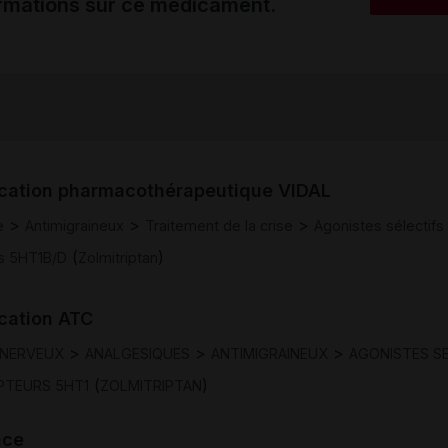
ormations sur ce médicament.
ication pharmacothérapeutique VIDAL
>
>
>
e
Antimigraineux
Traitement de la crise
Agonistes sélectifs
(
)
s 5HT1B/D
Zolmitriptan
ication ATC
>
>
>
 NERVEUX
ANALGESIQUES
ANTIMIGRAINEUX
AGONISTES S
(
)
PTEURS 5HT1
ZOLMITRIPTAN
nce