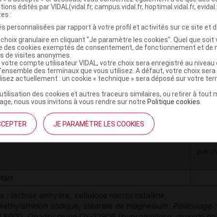
tions édités par VIDAL(vidal.fr, campus.vidal.fr, hoptimal.vidal.fr, evidal.
tes :
s personnalisées par rapport à votre profil et activités sur ce site et d
choix granulaire en cliquant "Je paramètre les cookies". Quel que soit 
 :
ise des cookies exemptés de consentement, de fonctionnement et de 
 orodispersible à 2,5 mg (blanc) :
Boîtes de 6 et de 12, s
es de visites anonymes.
.
 votre compte utilisateur VIDAL, votre choix sera enregistré au nivea
l’ensemble des terminaux que vous utilisez. A défaut, votre choix ser
ilisez actuellement : un cookie « technique » sera déposé sur votre te
’utilisation des cookies et autres traceurs similaires, ou retirer à tou
ge, nous vous invitons à vous rendre sur notre
Politique cookies
.
ITION
CCEPTER
JE PARAMÈTRE LES COOKIES
par 
ptan
s :
lactose anhydre, cellulose microcristalline,
éthylamidon sodique, stéarate de magnésium.
Pelliculage :
 8000, Opadry jaune OY-22906 (hypromellose, dioxyde de t