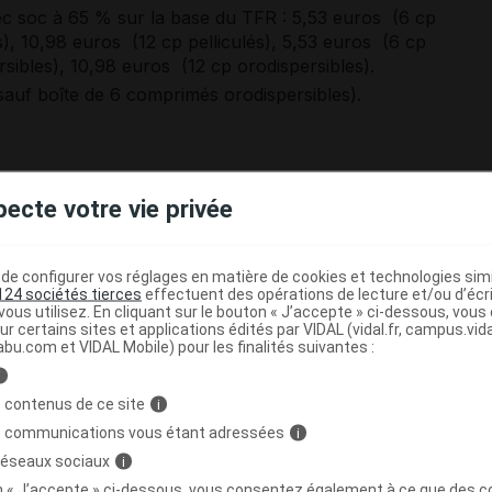
 soc à 65 % sur la base du TFR : 5,53 euros (6 cp
és), 10,98 euros (12 cp pelliculés), 5,53 euros (6 cp
rsibles), 10,98 euros (12 cp orodispersibles).
(sauf boîte de 6 comprimés orodispersibles).
pecte votre vie privée
e
e configurer vos réglages en matière de cookies et technologies simil
124 sociétés tierces
effectuent des opérations de lecture et/ou d’écr
ous utilisez. En cliquant sur le bouton « J’accepte » ci-dessous, vou
ur certains sites et applications édités par VIDAL (vidal.fr, campus.vidal.
abu.com et VIDAL Mobile) pour les finalités suivantes :
i
et PRÉSENTATIONS
 contenus de ce site
i
s communications vous étant adressées
i
 réseaux sociaux
i
 pelliculé à 2,5 mg (jaune) :
Boîtes de 6 et de 12, sous pla
on « J’accepte » ci-dessous, vous consentez également à ce que des co