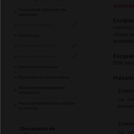
zolmitrip
Conduite et utilisation de
machines
Excipie
Effets indésirables
,
mannitol
citrique a
Surdosage
aromatis
Pharmacodynamie
Excipien
Pharmacocinétique
EEN sans
Sécurité préclinique
Modalités de conservation
Présent
Modalités manipulation/
ZOMIGO
élimination
Cip :
340
Prescription/délivrance/prise
Modalité
en charge
ZOMIGO
Documents de
Cip :
34