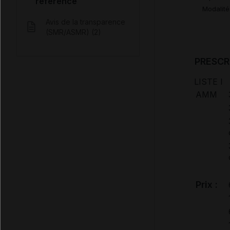
référence
Modalité
Avis de la transparence
(SMR/ASMR) (2)
PRESCR
LISTE I
AMM
Prix :