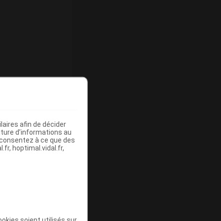
aires afin de décider
iture d’informations au
s consentez à ce que des
fr, hoptimal.vidal.fr,
quette.
okies soient utilisés sur