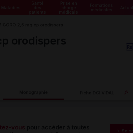
Santé
Prise en
Formations
Maladies
des
charge
Actual
médicales
patients
médicale
IGORO 2,5 mg cp orodispers
p orodispers
Monographie
Fiche DCI VIDAL
tez-vous
pour accéder à toutes
Se c