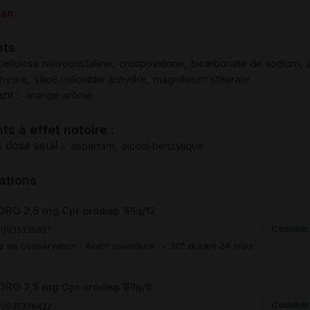
tan
nts
,
,
,
cellulose microcristalline
crospovidone
bicarbonate de sodium
,
,
nhydre
silice colloïdale anhydre
magnésium stéarate
ant :
orange arôme
ts à effet notoire :
 dose seuil :
,
aspartam
alcool benzylique
ations
RO 2,5 mg Cpr orodisp 1Plq/12
Commerc
0935336651
s de conservation : Avant ouverture : < 30° durant 24 mois
RO 2,5 mg Cpr orodisp 1Plq/6
Commerc
00935336422