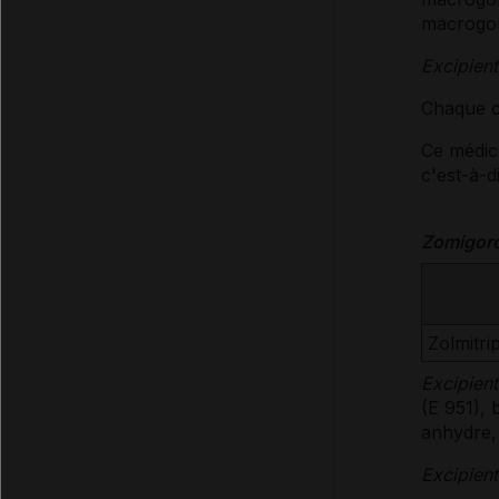
macrogol
Excipient
Chaque c
Ce médic
c'est-à-d
Zomigoro
Zolmitri
Excipient
(E 951), 
anhydre,
Excipient