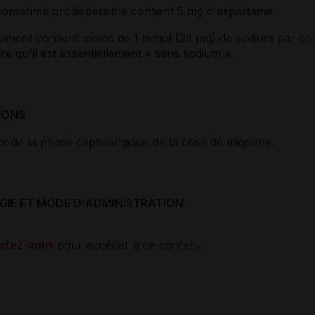
omprimé orodispersible contient 5 mg d'aspartame.
ament contient moins de 1 mmol (23 mg) de sodium par c
ire qu'il est essentiellement « sans sodium ».
IONS
t de la phase céphalalgique de la crise de migraine.
IE ET MODE D'ADMINISTRATION
ctez-vous
pour accéder à ce contenu