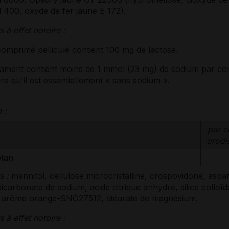
 400, oxyde de fer jaune E 172).
s à effet notoire :
omprimé pelliculé contient 100 mg de lactose.
ament contient moins de 1 mmol (23 mg) de sodium par c
ire qu'il est essentiellement « sans sodium ».
 :
par 
orodi
ptan
s :
mannitol, cellulose microcristalline, crospovidone, aspa
bicarbonate de sodium, acide citrique anhydre, silice colloïd
 arôme orange-SNO27512, stéarate de magnésium.
s à effet notoire :