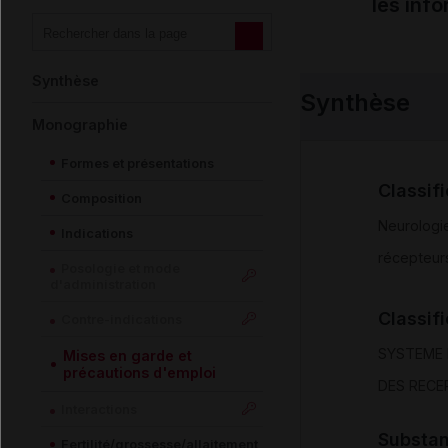
les inf
Synthèse
Synthèse
Monographie
Formes et présentations
Classif
Composition
Neurologi
Indications
récepteur
Posologie et mode
d'administration
Classif
Contre-indications
SYSTEME
Mises en garde et
précautions d'emploi
DES RECE
Interactions
Substa
Fertilité/grossesse/allaitement