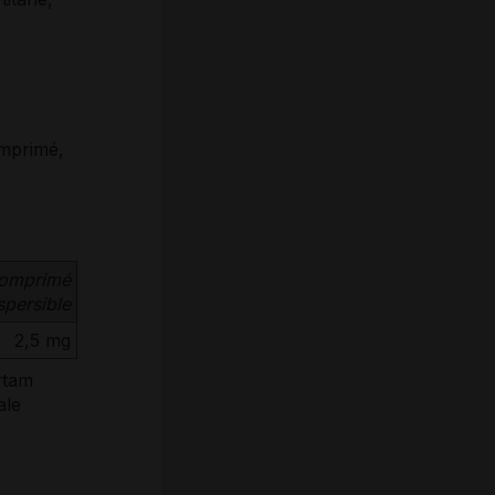
omprimé,
comprimé
spersible
2,5 mg
rtam
ale