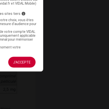
vidal.fr et VIDAL Mobile)
es sites tiers
i
votre choix, vous êtes
mesure d'audience pour
ous
u de votre compte VIDAL
a uniquement applicable
rminal pour mémoriser
t moment votre
J'ACCEPTE
comprimé
pelliculé
2,5 mg
itane,