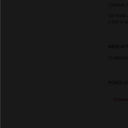
Chaque c
Ce médic
c'est-à-d
INDICAT
Traitemen
POSOLOG
Conne