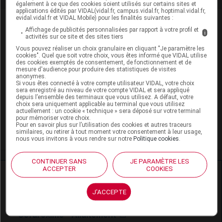
également à ce que des cookies soient utilisés sur certains sites et
applications édités par VIDAL(vidal.fr, campus.vidal.fr, hoptimal.vidal.fr,
evidal.vidal.fr et VIDAL Mobile) pour les finalités suivantes :
VIDAL Recos
Affichage de publicités personnalisées par rapport à votre profil et
i
activités sur ce site et des sites tiers
Antibiotiques, antiviraux (traitement par)
Vous pouvez réaliser un choix granulaire en cliquant "Je paramètre les
cookies". Quel que soit votre choix, vous êtes informé que VIDAL utilise
Pneumonie aiguë communautaire de l'adulte
des cookies exemptés de consentement, de fonctionnement et de
mesure d'audience pour produire des statistiques de visites
anonymes.
Pyélonéphrite aiguë de la femme
Si vous êtes connecté à votre compte utilisateur VIDAL, votre choix
sera enregistré au niveau de votre compte VIDAL et sera appliqué
depuis l’ensemble des terminaux que vous utilisez. A défaut, votre
Pyélonéphrite aiguë du nourrisson et de l'enfant
choix sera uniquement applicable au terminal que vous utilisez
actuellement : un cookie « technique » sera déposé sur votre terminal
pour mémoriser votre choix.
Érysipèle et autres dermohypodermites
Pour en savoir plus sur l’utilisation des cookies et autres traceurs
bactériennes
similaires, ou retirer à tout moment votre consentement à leur usage,
nous vous invitons à vous rendre sur notre
Politique cookies
.
CONTINUER SANS
JE PARAMÈTRE LES
ACCEPTER
COOKIES
Ressources externes complémentaires
J'ACCEPTE
En savoir plus le site du CRAT
:
Céfuroxime - Allaitement