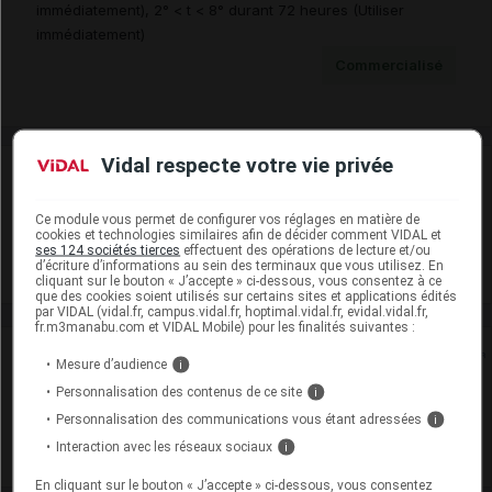
immédiatement), 2° < t < 8° durant 72 heures (Utiliser
immédiatement)
Commercialisé
Vidal respecte votre vie privée
Laboratoire
Ce module vous permet de configurer vos réglages en matière de
Sandoz
cookies et technologies similaires afin de décider comment VIDAL et
ses 124 sociétés tierces
effectuent des opérations de lecture et/ou
d’écriture d’informations au sein des terminaux que vous utilisez. En
Voir la fiche laboratoire
cliquant sur le bouton « J’accepte » ci-dessous, vous consentez à ce
que des cookies soient utilisés sur certains sites et applications édités
par VIDAL (vidal.fr, campus.vidal.fr, hoptimal.vidal.fr, evidal.vidal.fr,
fr.m3manabu.com et VIDAL Mobile) pour les finalités suivantes :
Rein
Mesure d’audience
i
Personnalisation des contenus de ce site
i
Adaptation de posologie
Personnalisation des communications vous étant adressées
i
Toxicité rénale
Interaction avec les réseaux sociaux
i
En cliquant sur le bouton « J’accepte » ci-dessous, vous consentez