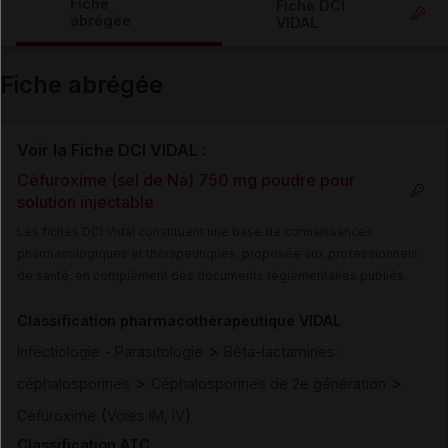
Fiche
Fiche DCI
abrégée
VIDAL
Email
Fiche abrégée
Voir la Fiche DCI VIDAL :
Céfuroxime (sel de Na) 750 mg poudre pour
solution injectable
Les fiches DCI Vidal constituent une base de connaissances
pharmacologiques et thérapeutiques, proposée aux professionnels
de santé, en complément des documents réglementaires publiés.
Classification pharmacothérapeutique VIDAL
>
Infectiologie - Parasitologie
Bêta-lactamines :
>
>
céphalosporines
Céphalosporines de 2e génération
(
)
Céfuroxime
Voies IM, IV
Classification ATC