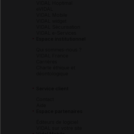
VIDAL Hoptimal
eVIDAL
VIDAL Mobile
VIDAL widget
VIDAL Sécurisation
VIDAL e-Services
Espace institutionnel
Qui sommes-nous ?
VIDAL France
Carrières
Charte éthique et
déontologique
Service client
Contact
Aide
Espace partenaires
Éditeurs de logiciel
VIDAL sur votre site
Vidal Mobile