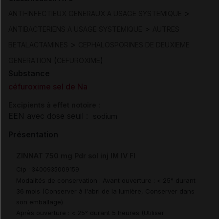
>
ANTI-INFECTIEUX GENERAUX A USAGE SYSTEMIQUE
>
ANTIBACTERIENS A USAGE SYSTEMIQUE
AUTRES
>
BETALACTAMINES
CEPHALOSPORINES DE DEUXIEME
(
)
GENERATION
CEFUROXIME
Substance
céfuroxime sel de Na
Excipients à effet notoire :
EEN avec dose seuil :
sodium
Présentation
ZINNAT 750 mg Pdr sol inj IM IV Fl
Cip :
3400935009159
Modalités de conservation : Avant ouverture : < 25° durant
36 mois (Conserver à l'abri de la lumière, Conserver dans
son emballage)
Après ouverture : < 25° durant 5 heures (Utiliser