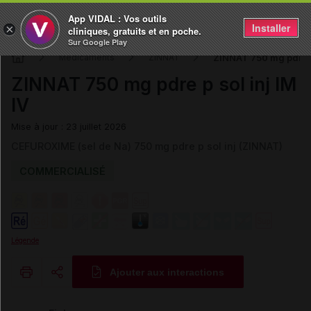
App VIDAL : Vos outils
Installer
×
cliniques, gratuits et en poche.
Sur Google Play
ZINNAT 750 mg pdre p 
Médicaments
ZINNAT
ZINNAT 750 mg pdre p sol inj IM
IV
Mise à jour : 23 juillet 2026
CEFUROXIME (sel de Na) 750 mg pdre p sol inj (ZINNAT)
COMMERCIALISÉ
Légende
Ajouter aux interactions
Copier l'url