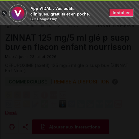
App VIDAL : Vos outils
Installer
×
cliniques, gratuits et en poche.
Sur Google Play
ZINNAT 125 mg/5 ml gl
Médicaments
ZINNAT
ZINNAT 125 mg/5 ml glé p susp
buv en flacon enfant nourrisson
Mise à jour : 23 juillet 2026
CEFUROXIME (axétil) 125 mg/5 ml glé p susp buv (ZINNAT
Enf Nour)
REMISE À DISPOSITION
COMMERCIALISÉ
Légende
Ajouter aux interactions