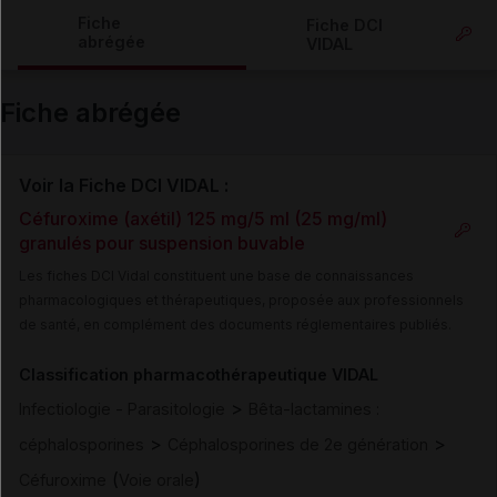
Copier l'url
Fiche
Fiche DCI
abrégée
VIDAL
Email
Fiche abrégée
Voir la Fiche DCI VIDAL :
Céfuroxime (axétil) 125 mg/5 ml (25 mg/ml)
granulés pour suspension buvable
Les fiches DCI Vidal constituent une base de connaissances
pharmacologiques et thérapeutiques, proposée aux professionnels
de santé, en complément des documents réglementaires publiés.
Classification pharmacothérapeutique VIDAL
>
Infectiologie - Parasitologie
Bêta-lactamines :
>
>
céphalosporines
Céphalosporines de 2e génération
(
)
Céfuroxime
Voie orale