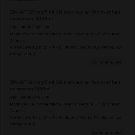
ZINNAT 125 mg/5 ml Glé susp buv en flacon enfant
nourrisson Fl/100ml
Cip :
3400933403638
Modalités de conservation : Avant ouverture : < 30° durant
24 mois
Après ouverture : 2° < t < 8° durant 10 jours (Conserver au
réfrigérateur)
Commercialisé
ZINNAT 125 mg/5 ml Glé susp buv en flacon enfant
nourrisson Fl/50ml
Cip :
3400933403348
Modalités de conservation : Avant ouverture : < 30° durant
24 mois
Après ouverture : 2° < t < 8° durant 10 jours (Conserver au
réfrigérateur)
Commercialisé