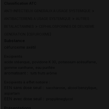
Classification ATC
>
ANTI-INFECTIEUX GENERAUX A USAGE SYSTEMIQUE
>
ANTIBACTERIENS A USAGE SYSTEMIQUE
AUTRES
>
BETALACTAMINES
CEPHALOSPORINES DE DEUXIEME
(
)
GENERATION
CEFUROXIME
Substance
céfuroxime axétil
Excipients
,
,
,
acide stéarique
povidone K 30
potassium acésulfame
,
gomme xanthane
eau purifiée
aromatisant :
tutti frutti arôme
Excipients à effet notoire :
EEN sans dose seuil :
,
,
saccharose
alcool benzylique
aspartam
EEN avec dose seuil :
propylèneglycol
Présentations