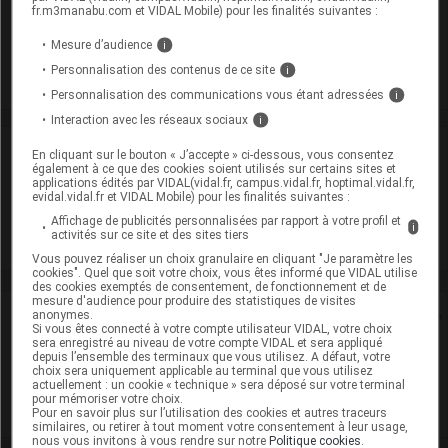
Après ouverture : 2° < t < 8° durant 10 jours (Conserver au
fr.m3manabu.com et VIDAL Mobile) pour les finalités suivantes :
réfrigérateur)
Mesure d’audience
i
Supprimé
Personnalisation des contenus de ce site
i
Personnalisation des communications vous étant adressées
i
Interaction avec les réseaux sociaux
i
Laboratoire
En cliquant sur le bouton « J’accepte » ci-dessous, vous consentez
également à ce que des cookies soient utilisés sur certains sites et
applications édités par VIDAL(vidal.fr, campus.vidal.fr, hoptimal.vidal.fr,
evidal.vidal.fr et VIDAL Mobile) pour les finalités suivantes :
Sandoz
Affichage de publicités personnalisées par rapport à votre profil et
i
activités sur ce site et des sites tiers
Voir la fiche laboratoire
Vous pouvez réaliser un choix granulaire en cliquant "Je paramètre les
cookies". Quel que soit votre choix, vous êtes informé que VIDAL utilise
des cookies exemptés de consentement, de fonctionnement et de
mesure d'audience pour produire des statistiques de visites
Rein
anonymes.
Si vous êtes connecté à votre compte utilisateur VIDAL, votre choix
sera enregistré au niveau de votre compte VIDAL et sera appliqué
depuis l’ensemble des terminaux que vous utilisez. A défaut, votre
Adaptation de posologie
choix sera uniquement applicable au terminal que vous utilisez
actuellement : un cookie « technique » sera déposé sur votre terminal
pour mémoriser votre choix.
Toxicité rénale
Pour en savoir plus sur l’utilisation des cookies et autres traceurs
similaires, ou retirer à tout moment votre consentement à leur usage,
nous vous invitons à vous rendre sur notre
Politique cookies
.