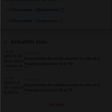
Céfuroxime - Allaitement
Céfuroxime - Grossesse
Actualités liées
09 avril 2026
Disponibilité des médicaments en ville et à
l'hôpital (semaines 14 et 15)
10 mars 2026
Disponibilité des médicaments en ville et à
l'hôpital (semaines 10 et 11)
Voir plus