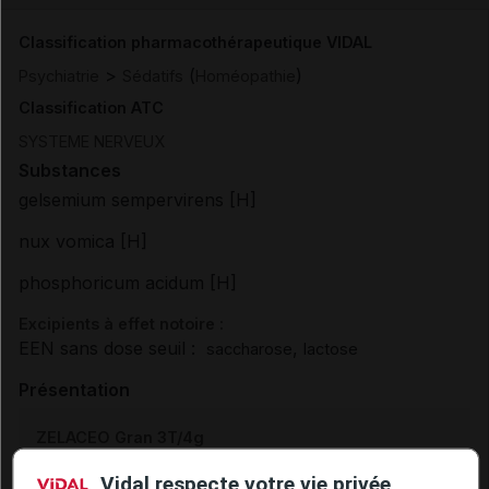
Classification pharmacothérapeutique VIDAL
>
(
)
Psychiatrie
Sédatifs
Homéopathie
Classification ATC
SYSTEME NERVEUX
Substances
gelsemium sempervirens [H]
nux vomica [H]
phosphoricum acidum [H]
Excipients à effet notoire :
EEN sans dose seuil :
,
saccharose
lactose
Présentation
ZELACEO Gran 3T/4g
Cip :
3400930275580
Vidal respecte votre vie privée