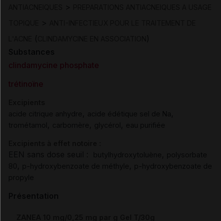
>
ANTIACNEIQUES
PREPARATIONS ANTIACNEIQUES A USAGE
>
TOPIQUE
ANTI-INFECTIEUX POUR LE TRAITEMENT DE
(
)
L'ACNE
CLINDAMYCINE EN ASSOCIATION
Substances
clindamycine phosphate
trétinoïne
Excipients
,
,
acide citrique anhydre
acide édétique sel de Na
,
,
,
trométamol
carbomère
glycérol
eau purifiée
Excipients à effet notoire :
EEN sans dose seuil :
,
butylhydroxytoluène
polysorbate
,
,
80
p-hydroxybenzoate de méthyle
p-hydroxybenzoate de
propyle
Présentation
ZANEA 10 mg/0,25 mg par g Gel T/30g