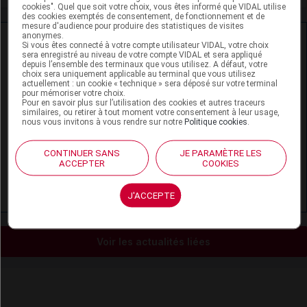
cookies". Quel que soit votre choix, vous êtes informé que VIDAL utilise
des cookies exemptés de consentement, de fonctionnement et de
mesure d'audience pour produire des statistiques de visites
anonymes.
Ressources externes complémentaires
Si vous êtes connecté à votre compte utilisateur VIDAL, votre choix
sera enregistré au niveau de votre compte VIDAL et sera appliqué
depuis l’ensemble des terminaux que vous utilisez. A défaut, votre
En savoir plus le site du CRAT
:
choix sera uniquement applicable au terminal que vous utilisez
actuellement : un cookie « technique » sera déposé sur votre terminal
pour mémoriser votre choix.
Clindamycine - Allaitement
Pour en savoir plus sur l’utilisation des cookies et autres traceurs
similaires, ou retirer à tout moment votre consentement à leur usage,
nous vous invitons à vous rendre sur notre
Politique cookies
.
Clindamycine - Grossesse
CONTINUER SANS
JE PARAMÈTRE LES
Trétinoïne locale - Allaitement
ACCEPTER
COOKIES
Trétinoïne locale - Grossesse
J'ACCEPTE
Voir les actualités liées