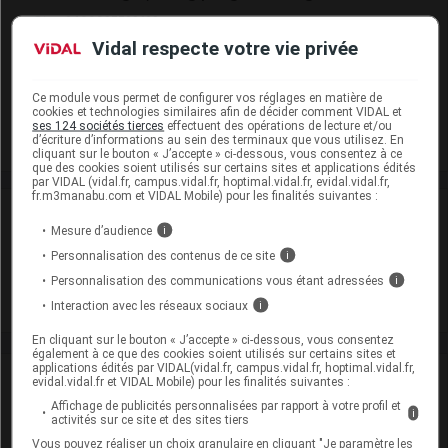
Cip :
3400927738128
Modalités de conservation : Avant ouverture : < 25° durant
Vidal respecte votre vie privée
18 mois (Conserver dans son emballage, Ne pas congeler)
Après ouverture : durant 3 mois
Ce module vous permet de configurer vos réglages en matière de
cookies et technologies similaires afin de décider comment VIDAL et
Commercialisé
ses 124 sociétés tierces
effectuent des opérations de lecture et/ou
d’écriture d’informations au sein des terminaux que vous utilisez. En
cliquant sur le bouton « J’accepte » ci-dessous, vous consentez à ce
que des cookies soient utilisés sur certains sites et applications édités
par VIDAL (vidal.fr, campus.vidal.fr, hoptimal.vidal.fr, evidal.vidal.fr,
fr.m3manabu.com et VIDAL Mobile) pour les finalités suivantes :
Laboratoire
Mesure d’audience
i
Personnalisation des contenus de ce site
i
Viatris Santé
Personnalisation des communications vous étant adressées
i
Voir la fiche laboratoire
Interaction avec les réseaux sociaux
i
En cliquant sur le bouton « J’accepte » ci-dessous, vous consentez
également à ce que des cookies soient utilisés sur certains sites et
applications édités par VIDAL(vidal.fr, campus.vidal.fr, hoptimal.vidal.fr,
VIDAL Recos
evidal.vidal.fr et VIDAL Mobile) pour les finalités suivantes :
Affichage de publicités personnalisées par rapport à votre profil et
i
activités sur ce site et des sites tiers
Acné
Vous pouvez réaliser un choix granulaire en cliquant "Je paramètre les