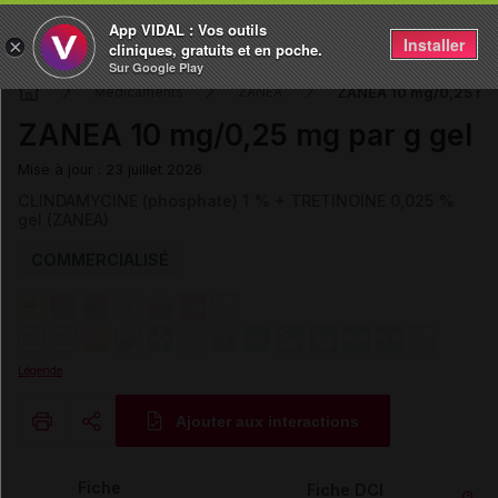
App VIDAL : Vos outils
Installer
×
cliniques, gratuits et en poche.
Sur Google Play
ZANEA 10 mg/0,25 mg 
Médicaments
ZANEA
ZANEA 10 mg/0,25 mg par g gel
Mise à jour : 23 juillet 2026
CLINDAMYCINE (phosphate) 1 % + TRETINOINE 0,025 %
gel (ZANEA)
COMMERCIALISÉ
Légende
Ajouter aux interactions
Copier l'url
Fiche
Fiche DCI