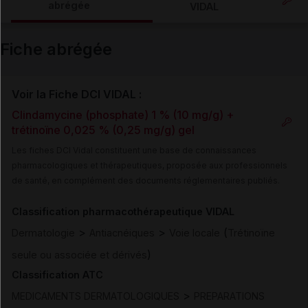
abrégée
VIDAL
Email
Fiche abrégée
Voir la Fiche DCI VIDAL :
Clindamycine (phosphate) 1 % (10 mg/g) +
trétinoïne 0,025 % (0,25 mg/g) gel
Les fiches DCI Vidal constituent une base de connaissances
pharmacologiques et thérapeutiques, proposée aux professionnels
de santé, en complément des documents réglementaires publiés.
Classification pharmacothérapeutique VIDAL
>
>
(
Dermatologie
Antiacnéiques
Voie locale
Trétinoïne
)
seule ou associée et dérivés
Classification ATC
>
MEDICAMENTS DERMATOLOGIQUES
PREPARATIONS