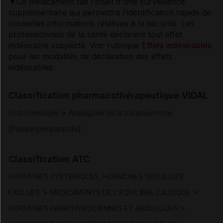
▼Ce médicament fait l'objet d'une surveillance
supplémentaire qui permettra l'identification rapide de
Posologie et mode d'administration
nouvelles informations relatives à la sécurité. Les
professionnels de la santé déclarent tout effet
Contre-indications
indésirable suspecté. Voir rubrique
Effets indésirables
pour les modalités de déclaration des effets
indésirables.
Mises en garde et précautions d'emploi
Classification pharmacothérapeutique VIDAL
Interactions
>
Endocrinologie
Analogues de la parathormone
(
)
Fertilité/grossesse/allaitement
Palopegtériparatide
Conduite et utilisation de machines
Classification ATC
HORMONES SYSTEMIQUES, HORMONES SEXUELLES
Effets indésirables
>
>
EXCLUES
MEDICAMENTS DE L'EQUILIBRE CALCIQUE
>
HORMONES PARATHYROÏDIENNES ET ANALOGUES
Surdosage