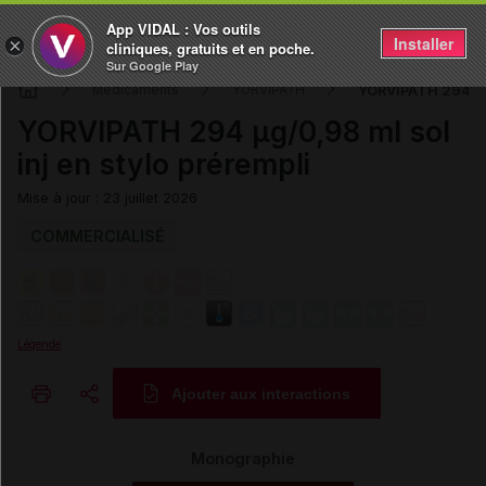
App VIDAL : Vos outils
Installer
×
cliniques, gratuits et en poche.
Sur Google Play
YORVIPATH 294 µg/
Médicaments
YORVIPATH
YORVIPATH 294 µg/0,98 ml sol
inj en stylo prérempli
Mise à jour : 23 juillet 2026
COMMERCIALISÉ
Légende
Ajouter aux interactions
Copier l'url
Monographie