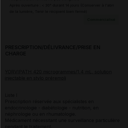
Après ouverture : < 30° durant 14 jours (Conserver à l'abri
de la lumière, Tenir le récipient bien fermé)
Commercialisé
Documents de référence
Synthèse d'avis HAS
PRESCRIPTION/DÉLIVRANCE/PRISE EN
CHARGE
Avis de la transparence (SMR/ASMR) (3)
YORVIPATH 420 microgrammes/1,4 mL, solution
injectable en stylo prérempli
Liste I
Prescription réservée aux spécialistes en
endocrinologie - diabétologie - nutrition, en
néphrologie ou en rhumatologie.
Médicament nécessitant une surveillance particulière
pendant le traitement.