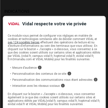
INDICATIONS
Vidal respecte votre vie privée
Yorvipath est un traitement substitutif de l'hormone
parathyroïdienne (PTH) indiqué dans le traitement des
adultes atteints d'hypoparathyroïdie chronique.
Ce module vous permet de configurer vos réglages en matière de
cookies et technologies similaires afin de décider comment VIDAL et
ses 124 sociétés tierces
effectuent des opérations de lecture et/ou
d’écriture d’informations au sein des terminaux que vous utilisez. En
cliquant sur le bouton « J’accepte » ci-dessous, vous consentez à ce
que des cookies soient utilisés sur certains sites et applications édités
POSOLOGIE ET MODE D'ADMINISTRATION
par VIDAL (vidal.fr, campus.vidal.fr, hoptimal.vidal.fr, evidal.vidal.fr,
fr.m3manabu.com et VIDAL Mobile) pour les finalités suivantes :
Mesure d’audience
i
Connectez-vous
pour accéder à ce contenu
Personnalisation des contenus de ce site
i
Personnalisation des communications vous étant adressées
i
Interaction avec les réseaux sociaux
i
CONTRE-INDICATIONS
En cliquant sur le bouton « J’accepte » ci-dessous, vous consentez
également à ce que des cookies soient utilisés sur certains sites et
applications édités par VIDAL(vidal.fr, campus.vidal.fr, hoptimal.vidal.fr,
evidal.vidal.fr et VIDAL Mobile) pour les finalités suivantes :