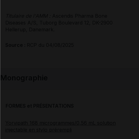
Titulaire de l'AMM :
Ascendis Pharma Bone
Diseases A/S, Tuborg Boulevard 12, DK-2900
Hellerup, Danemark.
Source :
RCP du 04/08/2025
Monographie
FORMES et PRÉSENTATIONS
Yorvipath 168 microgrammes/0,56 mL solution
injectable en stylo prérempli