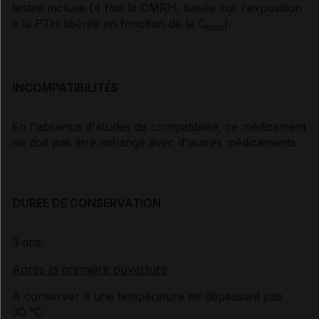
testée incluse (4 fois la DMRH, basée sur l'exposition
à la PTH libérée en fonction de la C
).
max
INCOMPATIBILITÉS
En l'absence d'études de compatibilité, ce médicament
ne doit pas être mélangé avec d'autres médicaments.
DURÉE DE CONSERVATION
3 ans.
Après la première ouverture
À conserver à une température ne dépassant pas
30 °C.