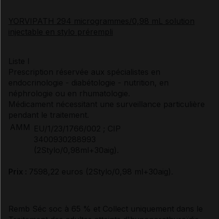
YORVIPATH 294 microgrammes/0,98 mL solution
injectable en stylo prérempli
Liste I
Prescription réservée aux spécialistes en
endocrinologie - diabétologie - nutrition, en
néphrologie ou en rhumatologie.
Médicament nécessitant une surveillance particulière
pendant le traitement.
AMM
EU/1/23/1766/002 ; CIP
3400930288993
(2Stylo/0,98ml+30aig).
Prix :
7598,22 euros (2Stylo/0,98 ml+30aig).
Remb Séc soc à 65 % et Collect uniquement dans le