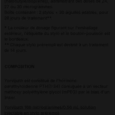
[halobutyle/isoprène]), administrant des doses de 24,
27 ou 30 microgrammes.
Boîte contenant : 2 stylos + 30 aiguilles jetables, pour
28 jours de traitement**.
* La couleur de dosage figurant sur l'emballage
extérieur, l'étiquette du stylo et le bouton-poussoir est
le bordeaux.
** Chaque stylo prérempli est destiné à un traitement
de 14 jours.
COMPOSITION
Yorvipath est constitué de l'hormone
parathyroïdienne PTH(1-34) conjuguée à un vecteur
méthoxy polyéthylène glycol (mPEG) par le biais d'un
linker.
Yorvipath 168 microgrammes/0,56 mL solution
injectable en stylo prérempli