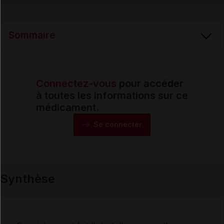
Email
Sommaire
Connectez-vous
pour accéder
Synthèse
à toutes les informations sur ce
médicament.
Monographie
Se connecter
Formes et présentations
Synthèse
Composition
Indications