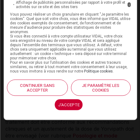
Affichage de publicités personnalisées par rapport à votre profil et
Connectez-vous
pour accéder à ce contenu
i
activités sur ce site et des sites tiers
Vous pouvez réaliser un choix granulaire en cliquant "Je paramètre les
cookies". Quel que soit votre choix, vous êtes informé que VIDAL utilise
des cookies exemptés de consentement, de fonctionnement et de
mesure d'audience pour produire des statistiques de visites
MISES EN GARDE et PRÉCAUTIONS D'EMPLOI
anonymes.
Si vous êtes connecté à votre compte utilisateur VIDAL, votre choix
sera enregistré au niveau de votre compte VIDAL et sera appliqué
depuis l’ensemble des terminaux que vous utilisez. A défaut, votre
Hypercalcémie
choix sera uniquement applicable au terminal que vous utilisez
actuellement : un cookie « technique » sera déposé sur votre terminal
pour mémoriser votre choix.
Des événements graves d'hypercalcémie ont été
Pour en savoir plus sur l’utilisation des cookies et autres traceurs
rapportés avec Yorvipath (voir rubrique
Effets
similaires, ou retirer à tout moment votre consentement à leur usage,
nous vous invitons à vous rendre sur notre
Politique cookies
.
indésirables
). Le risque est le plus élevé lors de
l'instauration du traitement ou de l'augmentation de la
CONTINUER SANS
JE PARAMÈTRE LES
dose. Pendant le traitement, le calcium sérique doit
ACCEPTER
COOKIES
être mesuré (voir rubrique
Posologie et mode
d'administration
) et les patients doivent être surveillés
J'ACCEPTE
pour détecter les signes et symptômes
d'hypercalcémie. En cas d'hypercalcémie sévère, le
traitement doit être conforme aux recommandations
cliniques et un ajustement de la dose de Yorvipath doit
être envisagé (voir rubrique
Posologie et mode