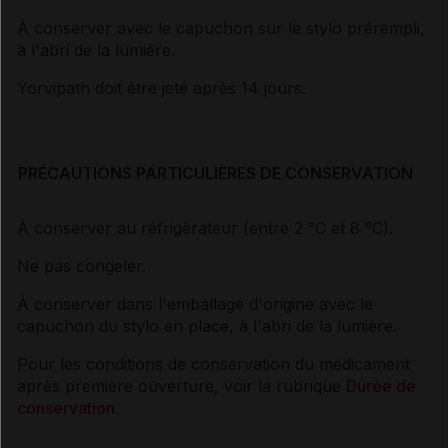
À conserver avec le capuchon sur le stylo prérempli,
à l'abri de la lumière.
Yorvipath doit être jeté après 14 jours.
PRÉCAUTIONS PARTICULIÈRES DE CONSERVATION
À conserver au réfrigérateur (entre 2 °C et 8 °C).
Ne pas congeler.
À conserver dans l'emballage d'origine avec le
capuchon du stylo en place, à l'abri de la lumière.
Pour les conditions de conservation du médicament
après première ouverture, voir la rubrique
Durée de
conservation
.