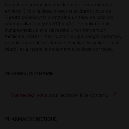
Un cas de surdosage accidentel correspondant à
environ 3 fois la dose prescrite et durant plus de
7 jours consécutifs a entraîné un taux de calcium
sérique allant jusqu'à 16,1 mg/dL ; le patient était
symptomatique et a nécessité une intervention
médicale. Après l'interruption du palopegtériparatide,
du calcium et de la vitamine D active, le patient s'est
rétabli et a repris le traitement à la dose correcte.
PHARMACODYNAMIE
Connectez-vous
pour accéder à ce contenu
PHARMACOCINÉTIQUE