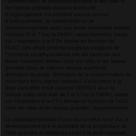
l'administration de palopegtériparatide à des rates et
des lapines gravides pendant la période
d'organogenèse n'a entraîné aucune preuve
d'embryolétalité, de fœtotoxicité ou de
dysmorphogenèse jusqu'aux doses maximales testées
incluses (8 et 7 fois la DMRH, respectivement, basée
sur l'exposition à la PTH libérée en fonction de
l'ASC). Des effets pharmacologiques exagérés de
l'hormone parathyroïdienne ont été observés aux
doses maximales testées chez les rates et les lapines
gravides (taux de calcium sérique augmenté,
diminution du poids, diminution de la consommation de
nourriture et/ou signes cliniques). L'exposition à la
dose sans effet nocif observé (DSENO) pour la
toxicité maternelle était de 2 et 3 fois la DMRH, basée
sur l'exposition à la PTH libérée en fonction de l'ASC
chez les rates et les lapines gravides, respectivement.
Le palopegtériparatide n'a eu aucun effet nocif sur le
développement pré et postnatal de la progéniture de
rates gravides et allaitantes jusqu'à la dose maximale