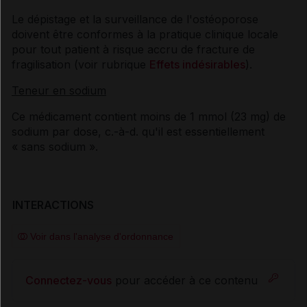
Le dépistage et la surveillance de l'ostéoporose
doivent être conformes à la pratique clinique locale
pour tout patient à risque accru de fracture de
fragilisation (voir rubrique
Effets indésirables
).
Teneur en sodium
Ce médicament contient moins de 1 mmol (23 mg) de
sodium par dose, c.-à-d. qu'il est essentiellement
« sans sodium ».
INTERACTIONS
Voir dans l'analyse d'ordonnance
Connectez-vous
pour accéder à ce contenu