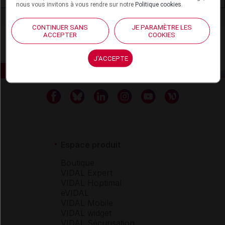
nous vous invitons à vous rendre sur notre
Politique cookies
.
CONTINUER SANS
JE PARAMÈTRE LES
ACCEPTER
COOKIES
J'ACCEPTE
Espace produit
Boutique
VIDAL Expert
VIDAL Hoptimal
eVIDAL
VIDAL Mobile
VIDAL widget
VIDAL Sécurisation