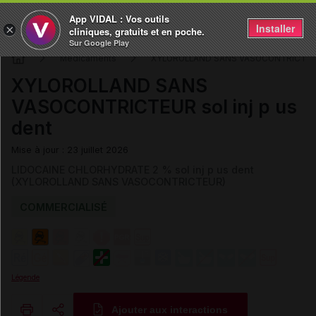
App VIDAL : Vos outils
Installer
×
cliniques, gratuits et en poche.
Sur Google Play
Médicaments
XYLOROLLAND SANS VASOCONTRICTE
XYLOROLLAND SANS
VASOCONTRICTEUR sol inj p us
dent
Mise à jour : 23 juillet 2026
LIDOCAINE CHLORHYDRATE 2 % sol inj p us dent
(XYLOROLLAND SANS VASOCONTRICTEUR)
COMMERCIALISÉ
Légende
Ajouter aux interactions