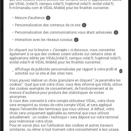
(Utiliser immédiatement)
par VIDAL (vidal.fr, campus.vidal.fr, hoptimal.vidal.fr, evidal.vidal.fr,
fr.m3manabu.com et VIDAL Mobile) pour les finalités suivantes :
Commercialisé
Mesure d’audience
i
Personnalisation des contenus de ce site
i
Personnalisation des communications vous étant adressées
i
Laboratoire
Interaction avec les réseaux sociaux
i
En cliquant sur le bouton « J’accepte » ci-dessous, vous consentez
Pierre Rolland
également à ce que des cookies soient utilisés sur certains sites et
applications édités par VIDAL(vidal.fr, campus.vidal.fr, hoptimal.vidal.fr,
evidal.vidal.fr et VIDAL Mobile) pour les finalités suivantes :
Voir la fiche laboratoire
Affichage de publicités personnalisées par rapport à votre profil et
i
activités sur ce site et des sites tiers
Vous pouvez réaliser un choix granulaire en cliquant "Je paramètre les
cookies". Quel que soit votre choix, vous êtes informé que VIDAL utilise
Ressources externes complémentaires
des cookies exemptés de consentement, de fonctionnement et de
mesure d'audience pour produire des statistiques de visites
anonymes.
En savoir plus le site du CRAT
:
Si vous êtes connecté à votre compte utilisateur VIDAL, votre choix
sera enregistré au niveau de votre compte VIDAL et sera appliqué
depuis l’ensemble des terminaux que vous utilisez. A défaut, votre
Lidocaïne - Allaitement
choix sera uniquement applicable au terminal que vous utilisez
actuellement : un cookie « technique » sera déposé sur votre terminal
pour mémoriser votre choix.
Lidocaïne - Grossesse
Pour en savoir plus sur l’utilisation des cookies et autres traceurs
similaires, ou retirer à tout moment votre consentement à leur usage,