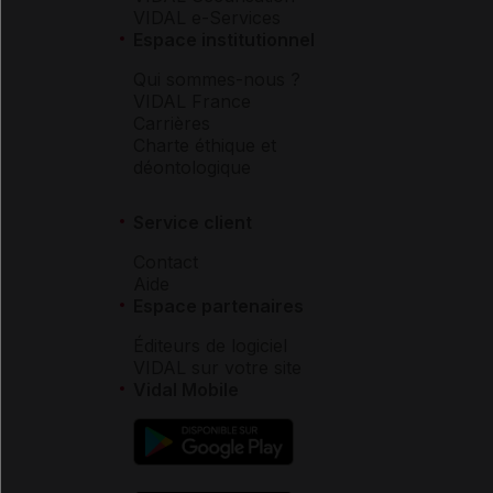
VIDAL e-Services
Espace institutionnel
Qui sommes-nous ?
VIDAL France
Carrières
Charte éthique et
déontologique
Service client
Contact
Aide
Espace partenaires
Éditeurs de logiciel
VIDAL sur votre site
Vidal Mobile