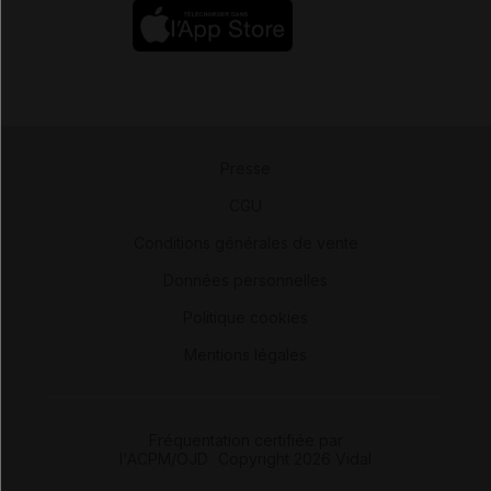
Presse
-
CGU
-
Conditions générales de vente
-
Données personnelles
-
Politique cookies
-
Mentions légales
Fréquentation certifiée par
l'ACPM/OJD
|
Copyright 2026 Vidal