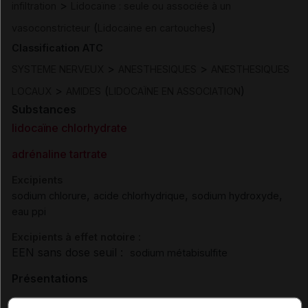
>
infiltration
Lidocaïne : seule ou associée à un
(
)
vasoconstricteur
Lidocaine en cartouches
Classification ATC
>
>
SYSTEME NERVEUX
ANESTHESIQUES
ANESTHESIQUES
>
(
)
LOCAUX
AMIDES
LIDOCAÏNE EN ASSOCIATION
Substances
lidocaïne chlorhydrate
adrénaline tartrate
Excipients
,
,
,
sodium chlorure
acide chlorhydrique
sodium hydroxyde
eau ppi
Excipients à effet notoire :
EEN sans dose seuil :
sodium métabisulfite
Présentations