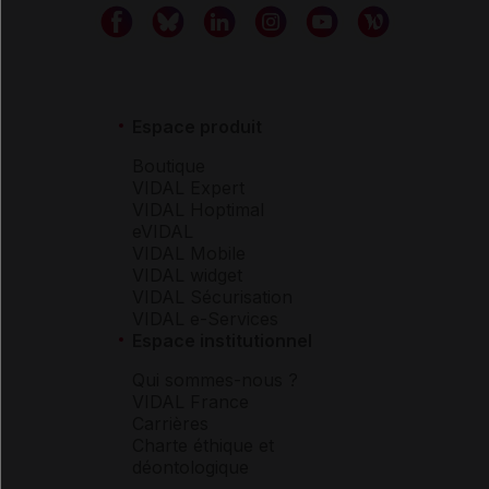
Espace produit
Boutique
VIDAL Expert
VIDAL Hoptimal
eVIDAL
VIDAL Mobile
VIDAL widget
VIDAL Sécurisation
VIDAL e-Services
Espace institutionnel
Qui sommes-nous ?
VIDAL France
Carrières
Charte éthique et
déontologique