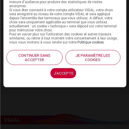
mesure d'audience pour produire des statistiques de visites
Pierre Rolland
anonymes.
Si vous êtes connecté à votre compte utilisateur VIDAL, votre choix
sera enregistré au niveau de votre compte VIDAL et sera appliqué
Voir la fiche laboratoire
depuis l’ensemble des terminaux que vous utilisez. A défaut, votre
choix sera uniquement applicable au terminal que vous utilisez
actuellement : un cookie « technique » sera déposé sur votre terminal
pour mémoriser votre choix.
Pour en savoir plus sur l’utilisation des cookies et autres traceurs
Ressources externes complémentaires
similaires, ou retirer à tout moment votre consentement à leur usage,
nous vous invitons à vous rendre sur notre
Politique cookies
.
En savoir plus le site du CRAT
:
CONTINUER SANS
JE PARAMÈTRE LES
ACCEPTER
COOKIES
Lidocaïne - Allaitement
Lidocaïne - Grossesse
J'ACCEPTE