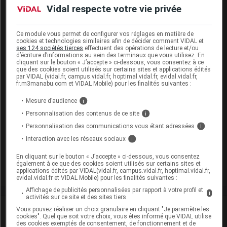
XYLOROLLAND ADRENALINE S inj p us dentaire
Vidal respecte votre vie privée
100Cart/1,8ml
Cip :
3400950021273
Ce module vous permet de configurer vos réglages en matière de
Modalités de conservation : Avant ouverture : < 25° durant
cookies et technologies similaires afin de décider comment VIDAL et
24 mois (Conserver à l'abri de la lumière)
ses 124 sociétés tierces
effectuent des opérations de lecture et/ou
d’écriture d’informations au sein des terminaux que vous utilisez. En
cliquant sur le bouton « J’accepte » ci-dessous, vous consentez à ce
Supprimé
que des cookies soient utilisés sur certains sites et applications édités
par VIDAL (vidal.fr, campus.vidal.fr, hoptimal.vidal.fr, evidal.vidal.fr,
fr.m3manabu.com et VIDAL Mobile) pour les finalités suivantes :
XYLOROLLAND ADRENALINE S inj p us dentaire
Mesure d’audience
i
50Cart/1,8ml
Personnalisation des contenus de ce site
i
Cip :
3400950021105
Personnalisation des communications vous étant adressées
i
Modalités de conservation : Avant ouverture : < 25° durant
Interaction avec les réseaux sociaux
i
24 mois (Conserver à l'abri de la lumière)
En cliquant sur le bouton « J’accepte » ci-dessous, vous consentez
Supprimé
également à ce que des cookies soient utilisés sur certains sites et
applications édités par VIDAL(vidal.fr, campus.vidal.fr, hoptimal.vidal.fr,
evidal.vidal.fr et VIDAL Mobile) pour les finalités suivantes :
Affichage de publicités personnalisées par rapport à votre profil et
i
activités sur ce site et des sites tiers
Laboratoire
Vous pouvez réaliser un choix granulaire en cliquant "Je paramètre les
cookies". Quel que soit votre choix, vous êtes informé que VIDAL utilise
des cookies exemptés de consentement, de fonctionnement et de