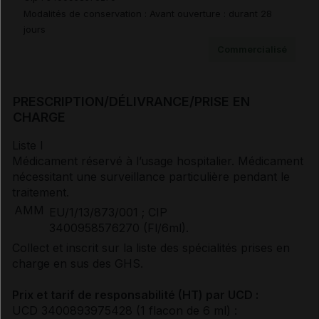
Modalités de conservation : Avant ouverture : durant 28
Instructions pour la préparation des
radiopharmaceutiques
jours
Commercialisé
Prescription/délivrance/prise en charge
PRESCRIPTION/DÉLIVRANCE/PRISE EN
CHARGE
Documents de référence
Liste I
Médicament réservé à l’usage hospitalier. Médicament
nécessitant une surveillance particulière pendant le
Guide Affection de Longue Durée
traitement.
AMM
EU/1/13/873/001 ; CIP
3400958576270 (Fl/6ml).
Avis de la transparence (SMR/ASMR) (5)
Collect et inscrit sur la liste des spécialités prises en
charge en sus des GHS.
Prix et tarif de responsabilité (HT) par UCD :
UCD 3400893975428 (1 flacon de 6 ml) :