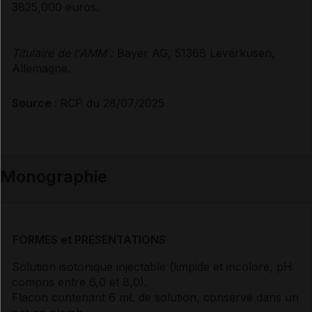
3825,000 euros.
Titulaire de l'AMM :
Bayer AG, 51368 Leverkusen,
Allemagne.
Source :
RCP du 28/07/2025
Monographie
FORMES et PRÉSENTATIONS
Solution isotonique injectable (limpide et incolore, pH
compris entre 6,0 et 8,0).
Flacon contenant 6 mL de solution, conservé dans un