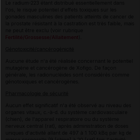
Le radium-223 étant distribué essentiellement dans
l'os, le risque potentiel d'effets toxiques sur les
gonades masculines des patients atteints de cancer de
la prostate résistant à la castration est très faible, mais
ne peut être exclu (voir rubrique
Fertilité/Grossesse/Allaitement
).
Génotoxicité/cancérogénicité
Aucune étude n'a été réalisée concernant le potentiel
mutagène et cancérogène de Xofigo. De façon
générale, les radionucléides sont considérés comme
génotoxiques et cancérogènes.
Pharmacologie de sécurité
Aucun effet significatif n'a été observé au niveau des
organes vitaux, c.-à-d. du système cardiovasculaire
(chien), de l'appareil respiratoire ou du système
nerveux central (rat), après administration de doses
uniques d'activité allant de 497 à 1 100 kBq par kg de
masse corporelle (9 [chien] à 20 [rat] fois l'activité