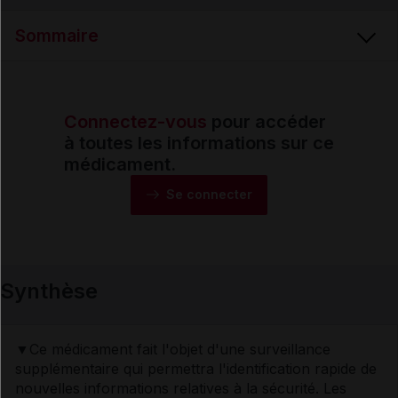
Sommaire
Connectez-vous
pour accéder
Synthèse
à toutes les informations sur ce
médicament.
Monographie
Se connecter
Formes et présentations
Synthèse
Composition
Indications
▼Ce médicament fait l'objet d'une surveillance
supplémentaire qui permettra l'identification rapide de
nouvelles informations relatives à la sécurité. Les
Posologie et mode d'administration