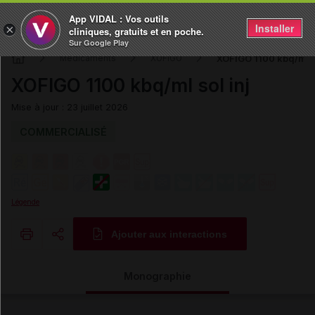
App VIDAL : Vos outils
Installer
×
cliniques, gratuits et en poche.
Sur Google Play
XOFIGO 1100 kbq/ml so
Médicaments
XOFIGO
XOFIGO 1100 kbq/ml sol inj
Mise à jour : 23 juillet 2026
COMMERCIALISÉ
Légende
Ajouter aux interactions
Copier l'url
Monographie
Email