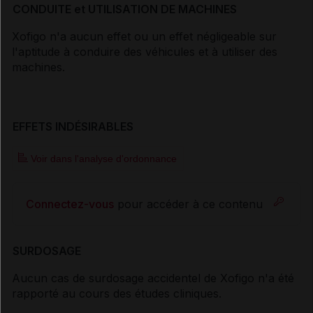
CONDUITE et UTILISATION DE MACHINES
Xofigo n'a aucun effet ou un effet négligeable sur
l'aptitude à conduire des véhicules et à utiliser des
machines.
EFFETS INDÉSIRABLES
Voir dans l'analyse d'ordonnance
Connectez-vous
pour accéder à ce contenu
SURDOSAGE
Aucun cas de surdosage accidentel de Xofigo n'a été
rapporté au cours des études cliniques.