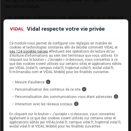
bénéfice/risque.
Les patients présentant une déplétion de leur réserve
médullaire, par exemple consécutive à une
Vidal respecte votre vie privée
chimiothérapie cytotoxique et/ou une radiothérapie
externe (RTE) ou les patients présentant un cancer
de la prostate avec infiltration osseuse diffuse
Ce module vous permet de configurer vos réglages en matière de
cookies et technologies similaires afin de décider comment VIDAL et
(extension de la maladie de grade 4 ; diffusion massive
ses 124 sociétés tierces
effectuent des opérations de lecture et/ou
avec aspect de « superscan »), devront être traités
d’écriture d’informations au sein des terminaux que vous utilisez. En
cliquant sur le bouton « J’accepte » ci-dessous, vous consentez à ce
avec précautions. Une augmentation de l'incidence
que des cookies soient utilisés sur certains sites et applications édités
par VIDAL (vidal.fr, campus.vidal.fr, hoptimal.vidal.fr, evidal.vidal.fr,
des effets indésirables hématologiques tels que des
fr.m3manabu.com et VIDAL Mobile) pour les finalités suivantes :
neutropénies et des thrombopénies a été observée
chez ces patients lors de l'étude de phase III (voir
Mesure d’audience
i
rubrique
Effets indésirables
).
Personnalisation des contenus de ce site
i
Personnalisation des communications vous étant adressées
i
L'efficacité et la sécurité d'une chimiothérapie
Interaction avec les réseaux sociaux
i
cytotoxique administrée après un traitement par
Xofigo n'ont pas été établies. Les données disponibles
En cliquant sur le bouton « J’accepte » ci-dessous, vous consentez
sont limitées et indiquent que les patients recevant une
également à ce que des cookies soient utilisés sur certains sites et
applications édités par VIDAL(vidal.fr, campus.vidal.fr, hoptimal.vidal.fr,
chimiothérapie après Xofigo avaient un profil
evidal.vidal.fr et VIDAL Mobile) pour les finalités suivantes :