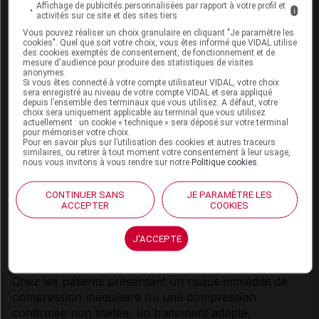
hématologique similaire à celui des patients recevant
Affichage de publicités personnalisées par rapport à votre profil et
i
une chimiothérapie après le placebo (voir aussi
activités sur ce site et des sites tiers
rubrique
Pharmacodynamie
).
Vous pouvez réaliser un choix granulaire en cliquant "Je paramètre les
cookies". Quel que soit votre choix, vous êtes informé que VIDAL utilise
des cookies exemptés de consentement, de fonctionnement et de
Maladie de Crohn et rectocolite hémorragique
mesure d'audience pour produire des statistiques de visites
anonymes.
Si vous êtes connecté à votre compte utilisateur VIDAL, votre choix
La sécurité et l'efficacité de Xofigo chez les patients
sera enregistré au niveau de votre compte VIDAL et sera appliqué
atteints d'une maladie de Crohn ou d'une rectocolite
depuis l’ensemble des terminaux que vous utilisez. A défaut, votre
choix sera uniquement applicable au terminal que vous utilisez
hémorragique n'ont pas été étudiées. En raison de
actuellement : un cookie « technique » sera déposé sur votre terminal
l'élimination de Xofigo par voie fécale, les
pour mémoriser votre choix.
Pour en savoir plus sur l’utilisation des cookies et autres traceurs
rayonnements pourraient aggraver une maladie
similaires, ou retirer à tout moment votre consentement à leur usage,
nous vous invitons à vous rendre sur notre
Politique cookies
.
inflammatoire de l'intestin en phase aiguë. Xofigo doit
être administré uniquement après une évaluation
soigneuse du rapport bénéfice/risque chez les
CONTINUER SANS
JE PARAMÈTRE LES
ACCEPTER
COOKIES
patients atteints d'une maladie inflammatoire de
l'intestin en phase aiguë.
J'ACCEPTE
Compression médullaire
Chez les patients présentant un risque immédiat de
compression médullaire ou une compression
confirmée non traitée, un traitement adapté,