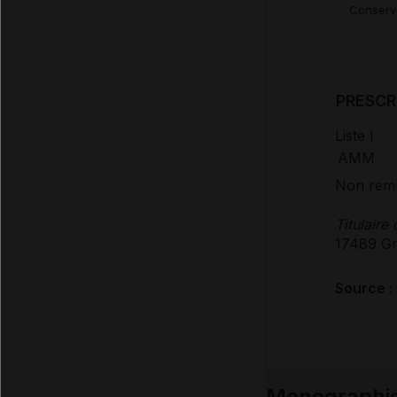
Conserve
PRESCR
Liste I
AMM
Non remb
Titulaire
17489 Gr
Source :
Monographi