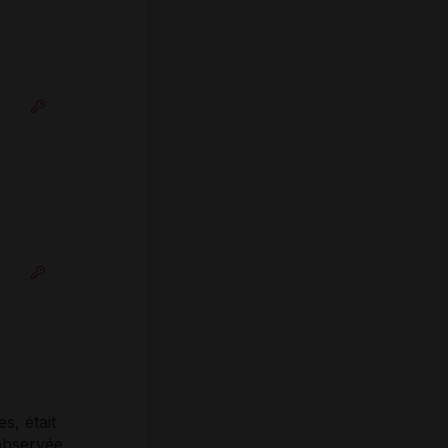
s, était
 observée