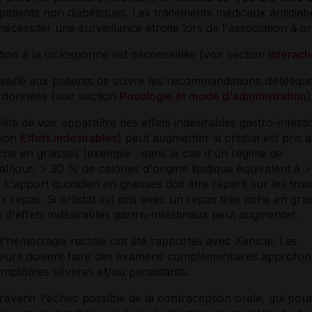
patients non diabétiques. Les traitements médicaux antidiab
écessiter une surveillance étroite lors de l'association à orl
tion à la ciclosporine est déconseillée (voir section
Interact
nseillé aux patients de suivre les recommandations diététiqu
t données (voir section
Posologie et mode d'administration
)
ilité de voir apparaître des effets indésirables gastro-intest
tion
Effets indésirables
) peut augmenter si orlistat est pris 
che en graisses (exemple : dans le cas d'un régime de
l/jour, > 30 % de calories d'origine lipidique équivalent à 
. L'apport quotidien en graisses doit être réparti sur les troi
x repas. Si orlistat est pris avec un repas très riche en grai
té d'effets indésirables gastro-intestinaux peut augmenter.
'hémorragie rectale ont été rapportés avec Xenical. Les
teurs doivent faire des examens complémentaires approfon
ymptômes sévères et/ou persistants.
révenir l'échec possible de la contraception orale, qui pour