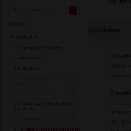
les inf
Synthèse
Synthèse
Monographie
Formes et présentations
Classif
Composition
Métabolism
Indications
périphéri
Posologie et mode
d'administration
Classif
Contre-indications
VOIES DI
Mises en garde et précautions
d'emploi
PRODUITS
Interactions
REGIME E
Fertilité/grossesse/allaitement