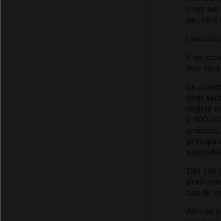
chez les 
peuvent n
L'associa
Il est co
leur son
La possib
(voir sec
régime ri
2 000 kCa
graisses)
principau
possibili
Des cas d
prescrip
cas de s
Afin de p