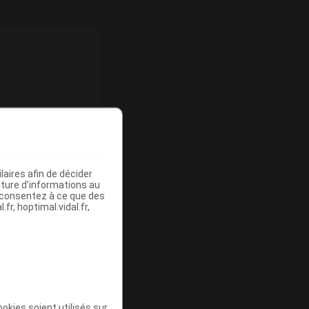
aires afin de décider
iture d’informations au
s consentez à ce que des
fr, hoptimal.vidal.fr,
fate de
okies soient utilisés sur