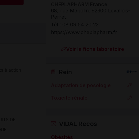
CHEPLAPHARM France
68, rue Marjolin
.
92300
Levallois-
Perret
Tél
:
08 09 54 20 23
https://www.cheplapharm.fr
Voir la fiche laboratoire
s à action
Rein
Adaptation de posologie
Toxicité rénale
UITS DE
VIDAL Recos
QUE
Obésités