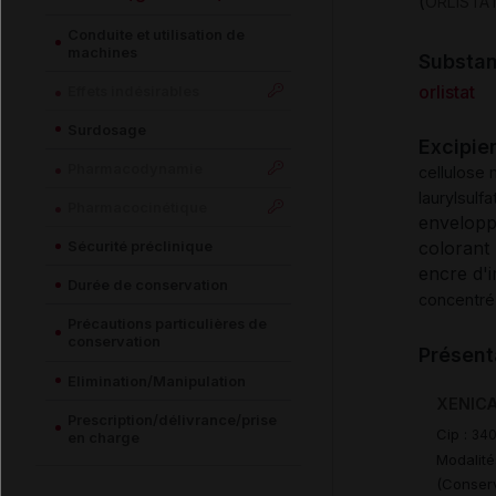
(
ORLISTA
Conduite et utilisation de
machines
Substa
orlistat
Effets indésirables
Surdosage
Excipie
Pharmacodynamie
cellulose m
laurylsulfa
Pharmacocinétique
envelopp
Sécurité préclinique
colorant 
encre d'
Durée de conservation
concentré
Précautions particulières de
conservation
Présent
Elimination/Manipulation
XENICA
Prescription/délivrance/prise
Cip :
34
en charge
Modalité
(Conserv