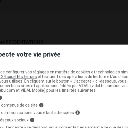
et PRÉSENTATIONS
urquoise, avec l'inscription « XENICAL 120 »).
pecte votre vie privée
 84, sous plaquettes thermoformées.
e configurer vos réglages en matière de cookies et technologies simil
124 sociétés tierces
effectuent des opérations de lecture et/ou d’écr
ous utilisez. En cliquant sur le bouton « J’accepte » ci-dessous, vou
ITION
ur certains sites et applications édités par VIDAL (vidal.fr, campus.vidal.
abu.com et VIDAL Mobile) pour les finalités suivantes :
lule contient 120 mg d'orlistat.
i
 contenus de ce site
i
s :
s communications vous étant adressées
i
es gélules :
cellulose microcristalline (E460),
 réseaux sociaux
i
éthylamidon sodique (type A), povidone (E1201), laurylsul
on « J’accepte » ci-dessous, vous consentez également à ce que des co