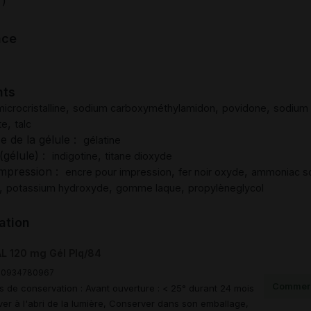
)
T
nce
nts
,
,
,
icrocristalline
sodium carboxyméthylamidon
povidone
sodium
,
te
talc
e de la gélule :
gélatine
(gélule) :
,
indigotine
titane dioxyde
impression :
,
,
encre pour impression
fer noir oxyde
ammoniac so
,
,
,
potassium hydroxyde
gomme laque
propylèneglycol
ation
L 120 mg Gél Plq/84
00934780967
Commerc
s de conservation : Avant ouverture : < 25° durant 24 mois
er à l'abri de la lumière, Conserver dans son emballage,