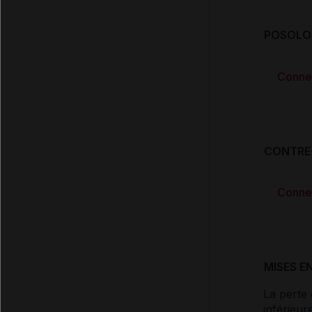
POSOLOG
Conne
CONTRE
Conne
MISES E
La perte 
inférieur