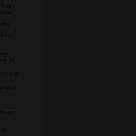
étiques
istat.
ions
).
es qui
.
inaux
avec un
> 67 g de
s
sses, la
dis en
rait