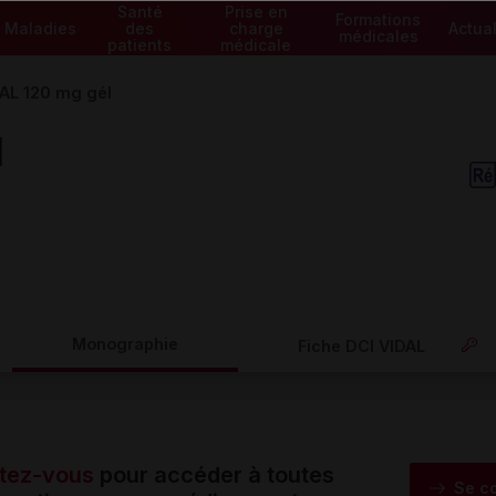
Santé
Prise en
Formations
Maladies
des
charge
Actual
médicales
patients
médicale
AL 120 mg gél
l
Monographie
Fiche DCI VIDAL
tez-vous
pour accéder à toutes
Se c