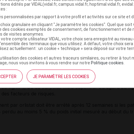
alc.
tions édités par VIDAL(vidal.fr, campus.vidal.fr, hoptimal.vidal.fr, evidal.
tes :
es gélules :
gélatine, indigotine (E132), dioxyde de titane (E
s personnalisées par rapport à votre profil et activités sur ce site et d
ur impression alimentaire (oxyde de fer noir, solution amm
choix granulaire en cliquant "Je paramètre les cookies". Quel que soit 
ée, hydroxyde de potassium, gomme laque, propylène glyc
ise des cookies exemptés de consentement, de fonctionnement et de 
es de visites anonymes.
 votre compte utilisateur VIDAL, votre choix sera enregistré au nivea
l’ensemble des terminaux que vous utilisez. A défaut, votre choix ser
ilisez actuellement : un cookie « technique » sera déposé sur votre te
’utilisation des cookies et autres traceurs similaires, ou retirer à tou
IONS
ge, nous vous invitons à vous rendre sur notre
Politique cookies
.
est indiqué en association à un régime modérément hypocal
CCEPTER
JE PARAMÈTRE LES COOKIES
raitement de l'obésité (Indice de Masse Corporelle (IMC) su
2
à 30 kg/m
), ou du surpoids (IMC supérieur ou égal à 28 k
 des facteurs de risques.
ment par orlistat doit être arrêté après 12 semaines si les pa
 perdu au moins 5 % du poids initial mesuré au début du tr