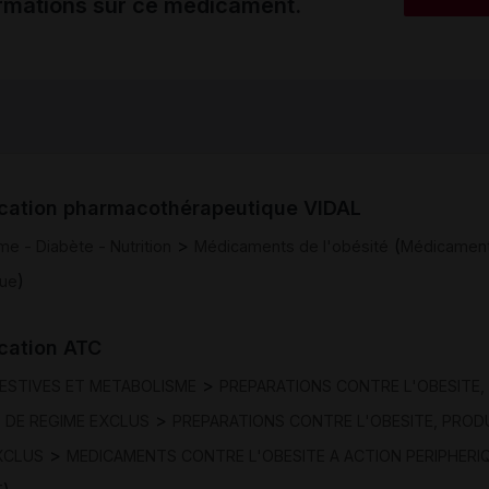
ormations sur ce médicament.
ication pharmacothérapeutique VIDAL
>
(
e - Diabète - Nutrition
Médicaments de l'obésité
Médicament
)
que
ication ATC
>
GESTIVES ET METABOLISME
PREPARATIONS CONTRE L'OBESITE,
>
 DE REGIME EXCLUS
PREPARATIONS CONTRE L'OBESITE, PROD
>
XCLUS
MEDICAMENTS CONTRE L'OBESITE A ACTION PERIPHERI