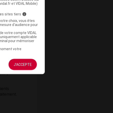
vidal.fr et VIDAL Mobile)
171),
es sites tiers
i
oniacale
votre choix, vous êtes
ol).
mesure d'audience pour
u de votre compte VIDAL
a uniquement applicable
rminal pour mémoriser
t moment votre
orique,
J'ACCEPTE
périeur
2
g/m
)
tients
aitement.