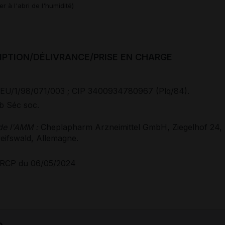
r à l'abri de l'humidité)
IPTION/DÉLIVRANCE/PRISE EN CHARGE
EU/1/98/071/003 ; CIP 3400934780967 (Plq/84).
 Séc soc.
 de l'AMM
:
Cheplapharm Arzneimittel GmbH, Ziegelhof 24,
eifswald, Allemagne.
RCP du 06/05/2024
e