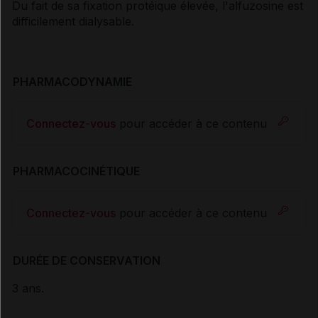
Du fait de sa fixation protéique élevée, l'alfuzosine est
difficilement dialysable.
PHARMACODYNAMIE
Connectez-vous
pour accéder à ce contenu
PHARMACOCINÉTIQUE
Connectez-vous
pour accéder à ce contenu
DURÉE DE CONSERVATION
3 ans.