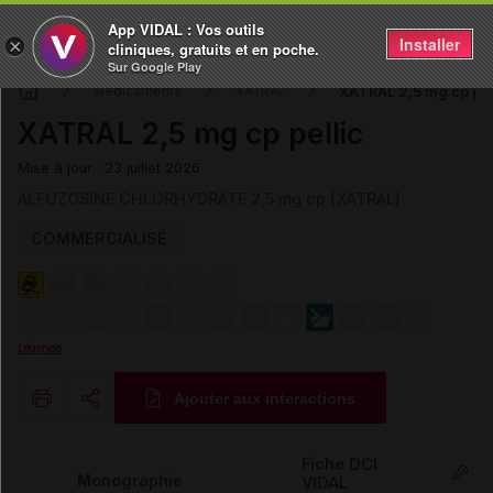
App VIDAL : Vos outils
Installer
×
cliniques, gratuits et en poche.
Sur Google Play
XATRAL 2,5 mg cp pel
Médicaments
XATRAL
XATRAL 2,5 mg cp pellic
Mise à jour : 23 juillet 2026
ALFUZOSINE CHLORHYDRATE 2,5 mg cp (XATRAL)
COMMERCIALISÉ
Légende
Ajouter aux interactions
Copier l'url
Fiche DCI
Monographie
VIDAL