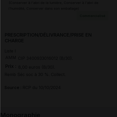
(Conserver à l'abri de la lumière, Conserver à l'abri de
l'humidité, Conserver dans son emballage)
Avis de la transparence (SMR/ASMR) (1)
Commercialisé
PRESCRIPTION/DÉLIVRANCE/PRISE EN
CHARGE
Liste I
AMM
CIP 3400933016012 (B/30).
Prix :
8,00 euros (B/30).
Remb Séc soc à 30 %. Collect.
Source :
RCP du 10/10/2024
Monographie