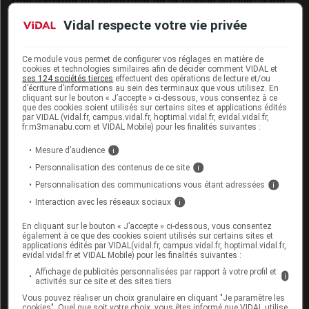
une variante du syndrome de la pupille étroite) a été
observé au cours d'interventions chirurgicales de la
Vidal respecte votre vie privée
cataracte chez certains patients traités ou
précédemment traités par tamsulosine. Des cas isolés
Ce module vous permet de configurer vos réglages en matière de
ont également été rapportés avec d'autres alpha-1
cookies et technologies similaires afin de décider comment VIDAL et
bloquants et la possibilité d'un effet de classe ne peut
ses 124 sociétés tierces
effectuent des opérations de lecture et/ou
d’écriture d’informations au sein des terminaux que vous utilisez. En
pas être exclue. Etant donné que le SIFP peut être à
cliquant sur le bouton « J’accepte » ci-dessous, vous consentez à ce
l'origine de difficultés techniques supplémentaires
que des cookies soient utilisés sur certains sites et applications édités
par VIDAL (vidal.fr, campus.vidal.fr, hoptimal.vidal.fr, evidal.vidal.fr,
pendant l'opération de la cataracte, une
fr.m3manabu.com et VIDAL Mobile) pour les finalités suivantes :
administration antérieure ou présente de médicaments
Mesure d’audience
i
alpha-1 bloquants doit être signalée au chirurgien
ophtalmologiste avant l'intervention, même si le risque
Personnalisation des contenus de ce site
i
de survenue de SIFP avec l'alfuzosine est faible.
Personnalisation des communications vous étant adressées
i
Interaction avec les réseaux sociaux
i
Ce médicament contient du lactose. Son utilisation est
déconseillée chez les patients présentant une
En cliquant sur le bouton « J’accepte » ci-dessous, vous consentez
également à ce que des cookies soient utilisés sur certains sites et
intolérance au galactose, un déficit en lactase de Lapp
applications édités par VIDAL(vidal.fr, campus.vidal.fr, hoptimal.vidal.fr,
ou un syndrome de malabsorption du glucose ou du
evidal.vidal.fr et VIDAL Mobile) pour les finalités suivantes :
galactose (maladies héréditaires rares).
Affichage de publicités personnalisées par rapport à votre profil et
i
activités sur ce site et des sites tiers
Ce médicament contient moins de 1 mmol (23 mg) de
Vous pouvez réaliser un choix granulaire en cliquant "Je paramètre les
cookies". Quel que soit votre choix, vous êtes informé que VIDAL utilise