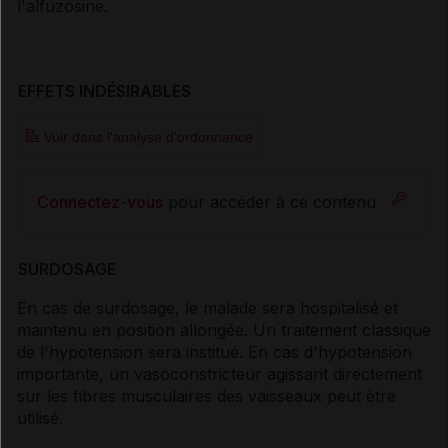
l'alfuzosine.
EFFETS INDÉSIRABLES
Voir dans l'analyse d'ordonnance
Connectez-vous
pour accéder à ce contenu
SURDOSAGE
En cas de surdosage, le malade sera hospitalisé et
maintenu en position allongée. Un traitement classique
de l'hypotension sera institué. En cas d'hypotension
importante, un vasoconstricteur agissant directement
sur les fibres musculaires des vaisseaux peut être
utilisé.