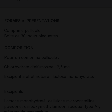
FORMES et PRÉSENTATIONS
Comprimé pelliculé.
Boîte de 30, sous plaquettes.
COMPOSITION
Pour un comprimé pelliculé :
Chlorhydrate d'alfuzosine : 2,5 mg
Excipient à effet notoire :
lactose monohydraté.
Excipients :
Lactose monohydraté, cellulose microcristalline,
povidone, carboxyméthylamidon sodique (type A),
stéarate de magnésium.