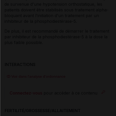
de survenue d'une hypotension orthostatique, les
patients doivent être stabilisés sous traitement alpha-
bloquant avant l'initiation d'un traitement par un
inhibiteur de la phosphodiestérase-5.
De plus, il est recommandé de démarrer le traitement
par inhibiteur de la phosphodiestérase-5 à la dose la
plus faible possible.
INTERACTIONS
Voir dans l'analyse d'ordonnance
Connectez-vous
pour accéder à ce contenu
FERTILITÉ/GROSSESSE/ALLAITEMENT