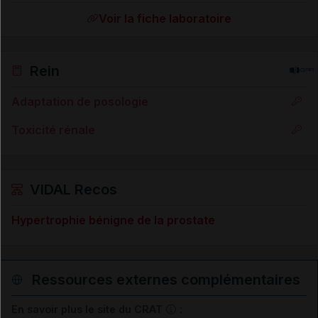
Voir la fiche laboratoire
Rein
Adaptation de posologie
Toxicité rénale
VIDAL Recos
Hypertrophie bénigne de la prostate
Ressources externes complémentaires
En savoir plus le site du CRAT
: