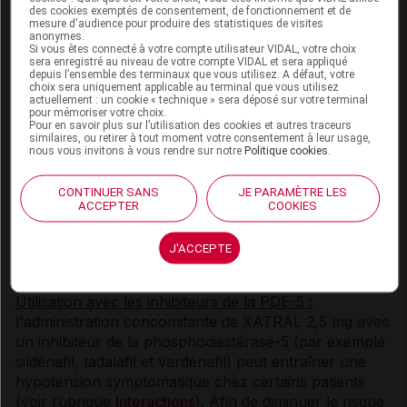
sodium par comprimé pelliculé, c'est-à-dire qu'il est
des cookies exemptés de consentement, de fonctionnement et de
essentiellement « sans sodium ».
mesure d'audience pour produire des statistiques de visites
anonymes.
Si vous êtes connecté à votre compte utilisateur VIDAL, votre choix
Précautions d'emploi
sera enregistré au niveau de votre compte VIDAL et sera appliqué
depuis l’ensemble des terminaux que vous utilisez. A défaut, votre
choix sera uniquement applicable au terminal que vous utilisez
La prudence est recommandée quand l'alfuzosine est
actuellement : un cookie « technique » sera déposé sur votre terminal
administrée à des patients qui ont eu une hypotension
pour mémoriser votre choix.
Pour en savoir plus sur l’utilisation des cookies et autres traceurs
prononcée en réponse à l'administration d'un autre
similaires, ou retirer à tout moment votre consentement à leur usage,
nous vous invitons à vous rendre sur notre
Politique cookies
.
alpha-1 bloquant.
Chez les patients coronariens, l'alfuzosine ne sera
CONTINUER SANS
JE PARAMÈTRE LES
ACCEPTER
COOKIES
pas prescrite isolément. Le traitement spécifique de
l'insuffisance coronaire sera poursuivi. En cas de
réapparition ou d'aggravation d'un angor, le
J'ACCEPTE
traitement par l'alfuzosine sera interrompu.
Utilisation avec les inhibiteurs de la PDE-5 :
l'administration concomitante de XATRAL 2,5 mg avec
un inhibiteur de la phosphodiestérase-5 (par exemple
sildénafil, tadalafil et vardénafil) peut entraîner une
hypotension symptomatique chez certains patients
(voir rubrique
Interactions
). Afin de diminuer le risque