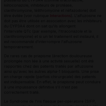
puissants du CYP3A4 (comme itraconazole,
kétoconazole, inhibiteurs de protéase,
clarithromycine, télithromycine et néfazodone) doit
être évitée (voir rubrique
Interactions
). L'alfuzosine ne
doit pas être utilisée en association avec les inhibiteurs
du CYP3A4 dont on sait qu'ils allongent
l'intervalle QTc (par exemple, l'itraconazole et la
clarithromycine) et si un tel traitement est instauré, il
est recommandé d'interrompre l'alfuzosine
temporairement.
De rares cas de priapisme (érection douloureuse
prolongée non liée à une activité sexuelle) ont été
rapportés chez des patients traités par alfuzosine
ainsi qu'avec les autres alpha-1 bloquants. Une prise
en charge rapide (parfois chirurgicale) des patients
est indispensable. En effet, le priapisme peut conduire
à une impuissance définitive s'il n'est pas
correctement traité.
Le Syndrome de l'iris flasque per-opératoire (SIFP,