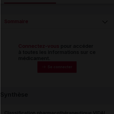
Email
Sommaire
Connectez-vous
pour accéder
Synthèse
à toutes les informations sur ce
médicament.
Monographie
Se connecter
Formes et présentations
Synthèse
Composition
Indications
Classification pharmacothérapeutique VIDAL