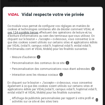
XAMIOL 50 µg/0,5 mg/g Gel Fl/60g
Cip :
3400938969719
Modalités de conservation : Avant ouverture : durant 36 mois
Vidal respecte votre vie privée
(Conserver à l'abri de la lumière, Conserver dans son
emballage, Ne pas conserver au réfrigérateur)
Ce module vous permet de configurer vos réglages en matière de
Après ouverture : durant 6 mois
cookies et technologies similaires afin de décider comment VIDAL et
ses 124 sociétés tierces
effectuent des opérations de lecture et/ou
Commercialisé
d’écriture d’informations au sein des terminaux que vous utilisez. En
cliquant sur le bouton « J’accepte » ci-dessous, vous consentez à ce
que des cookies soient utilisés sur certains sites et applications édités
par VIDAL (vidal.fr, campus.vidal.fr, hoptimal.vidal.fr, evidal.vidal.fr,
fr.m3manabu.com et VIDAL Mobile) pour les finalités suivantes :
Laboratoire
Mesure d’audience
i
Personnalisation des contenus de ce site
i
Laboratoires LEO
Personnalisation des communications vous étant adressées
i
Interaction avec les réseaux sociaux
i
Voir la fiche laboratoire
En cliquant sur le bouton « J’accepte » ci-dessous, vous consentez
également à ce que des cookies soient utilisés sur certains sites et
applications édités par VIDAL(vidal.fr, campus.vidal.fr, hoptimal.vidal.fr,
evidal.vidal.fr et VIDAL Mobile) pour les finalités suivantes :
VIDAL Recos
Affichage de publicités personnalisées par rapport à votre profil et
i
activités sur ce site et des sites tiers