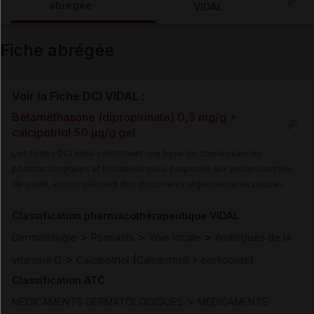
abrégée
VIDAL
Email
Fiche abrégée
Voir la Fiche DCI VIDAL :
Bétaméthasone (dipropionate) 0,5 mg/g +
calcipotriol 50 µg/g gel
Les fiches DCI Vidal constituent une base de connaissances
pharmacologiques et thérapeutiques, proposée aux professionnels
de santé, en complément des documents réglementaires publiés.
Classification pharmacothérapeutique VIDAL
>
>
>
Dermatologie
Psoriasis
Voie locale
Analogues de la
>
(
)
vitamine D
Calcipotriol
Calcipotriol + corticoïde
Classification ATC
>
MEDICAMENTS DERMATOLOGIQUES
MEDICAMENTS