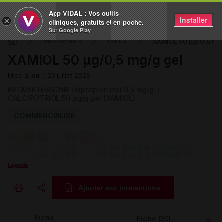
App VIDAL : Vos outils
Installer
×
cliniques, gratuits et en poche.
Sur Google Play
XAMIOL 50 µg/0,5 mg
Médicaments
XAMIOL
XAMIOL 50 µg/0,5 mg/g gel
Mise à jour : 23 juillet 2026
BETAMETHASONE (dipropionate) 0,5 mg/g +
CALCIPOTRIOL 50 µg/g gel (XAMIOL)
COMMERCIALISÉ
Légende
Ajouter aux interactions
Copier l'url
Fiche
Fiche DCI