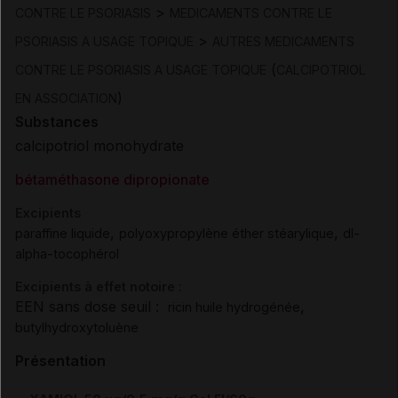
>
CONTRE LE PSORIASIS
MEDICAMENTS CONTRE LE
>
PSORIASIS A USAGE TOPIQUE
AUTRES MEDICAMENTS
(
CONTRE LE PSORIASIS A USAGE TOPIQUE
CALCIPOTRIOL
)
EN ASSOCIATION
Substances
calcipotriol monohydrate
bétaméthasone dipropionate
Excipients
,
,
paraffine liquide
polyoxypropylène éther stéarylique
dl-
alpha-tocophérol
Excipients à effet notoire :
EEN sans dose seuil :
,
ricin huile hydrogénée
butylhydroxytoluène
Présentation