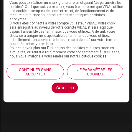
Psoriasis en plaques de l'adulte
Vous pouvez réaliser un choix granulaire en cliquant "Je paramètre les
cookies". Quel que soit votre choix, vous êtes informé que VIDAL utilise
des cookies exemptés de consentement, de fonctionnement et de
mesure d'audience pour produire des statistiques de visites
anonymes.
Si vous êtes connecté à votre compte utilisateur VIDAL, votre choix
Ressources externes complémentaires
sera enregistré au niveau de votre compte VIDAL et sera appliqué
depuis l’ensemble des terminaux que vous utilisez. A défaut, votre
choix sera uniquement applicable au terminal que vous utilisez
En savoir plus le site du CRAT
:
actuellement : un cookie « technique » sera déposé sur votre terminal
pour mémoriser votre choix.
Pour en savoir plus sur l’utilisation des cookies et autres traceurs
Bétaméthasone - Allaitement
similaires, ou retirer à tout moment votre consentement à leur usage,
nous vous invitons à vous rendre sur notre
Politique cookies
.
Bétaméthasone - Grossesse
CONTINUER SANS
JE PARAMÈTRE LES
ACCEPTER
COOKIES
Daivobet®, Closalis®, Enstilar®, Xamiol® -
Allaitement
J'ACCEPTE
Daivobet®, Closalis®, Enstilar®, Xamiol®-
Grossesse