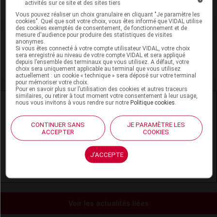
activités sur ce site et des sites tiers
Voir la fiche laboratoire
Vous pouvez réaliser un choix granulaire en cliquant "Je paramètre les
cookies". Quel que soit votre choix, vous êtes informé que VIDAL utilise
des cookies exemptés de consentement, de fonctionnement et de
mesure d'audience pour produire des statistiques de visites
VIDAL Recos
anonymes.
Si vous êtes connecté à votre compte utilisateur VIDAL, votre choix
sera enregistré au niveau de votre compte VIDAL et sera appliqué
depuis l’ensemble des terminaux que vous utilisez. A défaut, votre
Glaucome primitif à angle ouvert
choix sera uniquement applicable au terminal que vous utilisez
actuellement : un cookie « technique » sera déposé sur votre terminal
pour mémoriser votre choix.
Pour en savoir plus sur l’utilisation des cookies et autres traceurs
similaires, ou retirer à tout moment votre consentement à leur usage,
Ressources externes complémentaires
nous vous invitons à vous rendre sur notre
Politique cookies
.
En savoir plus le site du CRAT
:
CONTINUER SANS
JE PARAMÈTRE LES
ACCEPTER
COOKIES
Latanoprost - Allaitement
J'ACCEPTE
Latanoprost - Grossesse
Voir les actualités liées