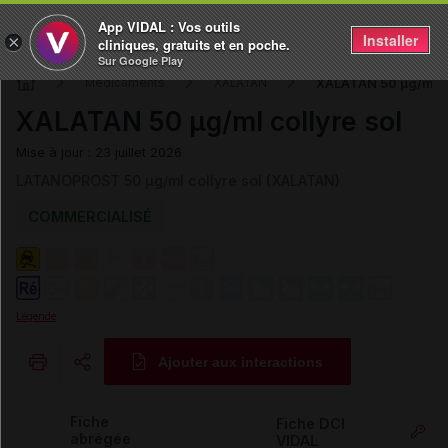
App VIDAL : Vos outils
Installer
×
cliniques, gratuits et en poche.
Sur Google Play
XALATAN 50 µg/ml co
Médicaments
XALATAN
XALATAN 50 µg/ml collyre sol
Mise à jour : 23 juillet 2026
LATANOPROST 50 µg/ml collyre sol (XALATAN)
COMMERCIALISÉ
Légende
Ajouter aux interactions
Copier l'url
Fiche
Fiche DCI
abrégée
VIDAL