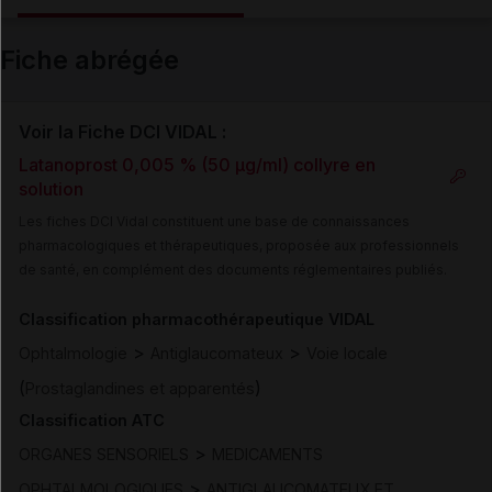
Email
Fiche abrégée
Voir la Fiche DCI VIDAL :
Latanoprost 0,005 % (50 µg/ml) collyre en
solution
Les fiches DCI Vidal constituent une base de connaissances
pharmacologiques et thérapeutiques, proposée aux professionnels
de santé, en complément des documents réglementaires publiés.
Classification pharmacothérapeutique VIDAL
>
>
Ophtalmologie
Antiglaucomateux
Voie locale
(
)
Prostaglandines et apparentés
Classification ATC
>
ORGANES SENSORIELS
MEDICAMENTS
>
OPHTALMOLOGIQUES
ANTIGLAUCOMATEUX ET