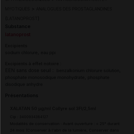
>
MYOTIQUES
ANALOGUES DES PROSTAGLANDINES
(
)
LATANOPROST
Substance
latanoprost
Excipients
,
sodium chlorure
eau ppi
Excipients à effet notoire :
EEN sans dose seuil :
,
benzalkonium chlorure solution
,
phosphate monosodique monohydrate
phosphate
disodique anhydre
Présentations
XALATAN 50 µg/ml Collyre sol 3Fl/2,5ml
Cip :
3400934384127
Modalités de conservation : Avant ouverture : < 25° durant
24 mois (Conserver à l'abri de la lumière, Conserver dans