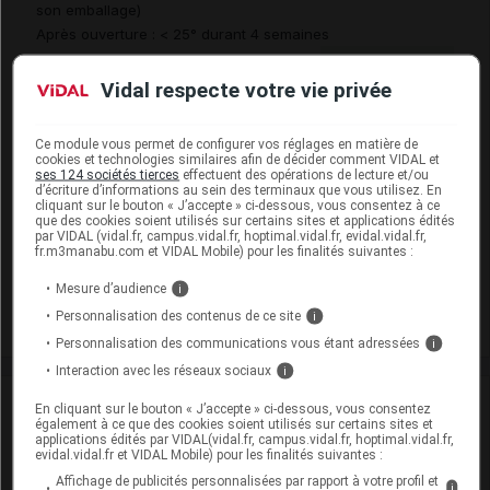
son emballage)
Après ouverture : < 25° durant 4 semaines
Commercialisé
Vidal respecte votre vie privée
XALATAN 50 µg/ml Collyre sol Fl/2,5ml
Ce module vous permet de configurer vos réglages en matière de
cookies et technologies similaires afin de décider comment VIDAL et
Cip :
3400934384066
ses 124 sociétés tierces
effectuent des opérations de lecture et/ou
d’écriture d’informations au sein des terminaux que vous utilisez. En
Modalités de conservation : Avant ouverture : < 25° durant
cliquant sur le bouton « J’accepte » ci-dessous, vous consentez à ce
24 mois (Conserver à l'abri de la lumière, Conserver dans
que des cookies soient utilisés sur certains sites et applications édités
par VIDAL (vidal.fr, campus.vidal.fr, hoptimal.vidal.fr, evidal.vidal.fr,
son emballage)
fr.m3manabu.com et VIDAL Mobile) pour les finalités suivantes :
Après ouverture : < 25° durant 4 semaines
Mesure d’audience
i
Commercialisé
Personnalisation des contenus de ce site
i
Personnalisation des communications vous étant adressées
i
Interaction avec les réseaux sociaux
i
Laboratoire
En cliquant sur le bouton « J’accepte » ci-dessous, vous consentez
également à ce que des cookies soient utilisés sur certains sites et
applications édités par VIDAL(vidal.fr, campus.vidal.fr, hoptimal.vidal.fr,
Viatris Santé
evidal.vidal.fr et VIDAL Mobile) pour les finalités suivantes :
Affichage de publicités personnalisées par rapport à votre profil et
i