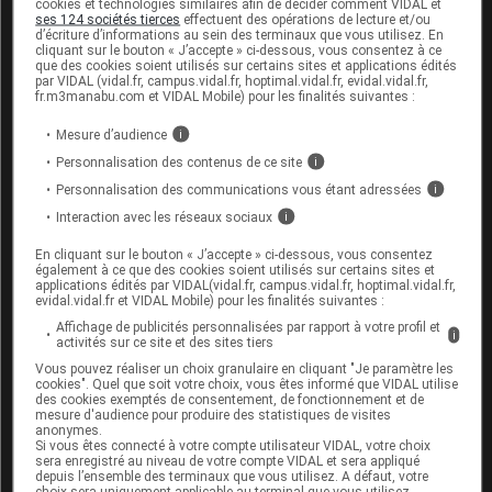
pour réduire le risque pour le fœtus (voir rubrique
cookies et technologies similaires afin de décider comment VIDAL et
ses 124 sociétés tierces
effectuent des opérations de lecture et/ou
Mises en garde et précautions d'emploi
). Pour cette
d’écriture d’informations au sein des terminaux que vous utilisez. En
raison, une grossesse doit être exclue avant
cliquant sur le bouton « J’accepte » ci-dessous, vous consentez à ce
que des cookies soient utilisés sur certains sites et applications édités
l'instauration du traitement par Wainzua et les femmes
par VIDAL (vidal.fr, campus.vidal.fr, hoptimal.vidal.fr, evidal.vidal.fr,
en âge de procréer doivent utiliser une contraception
fr.m3manabu.com et VIDAL Mobile) pour les finalités suivantes :
efficace.
Mesure d’audience
i
Si une femme envisage une grossesse, il convient
Personnalisation des contenus de ce site
i
d'interrompre Wainzua et la supplémentation en
Personnalisation des communications vous étant adressées
i
vitamine A, et de surveiller les taux sériques de
Interaction avec les réseaux sociaux
i
vitamine A pour s'assurer qu'ils soient revenus à la
En cliquant sur le bouton « J’accepte » ci-dessous, vous consentez
normale avant toute tentative de conception (voir
également à ce que des cookies soient utilisés sur certains sites et
rubrique
Mises en garde et précautions d'emploi
). Les
applications édités par VIDAL(vidal.fr, campus.vidal.fr, hoptimal.vidal.fr,
evidal.vidal.fr et VIDAL Mobile) pour les finalités suivantes :
taux sériques de vitamine A peuvent rester réduits
Affichage de publicités personnalisées par rapport à votre profil et
pendant plus de 15 semaines après la dernière dose
i
activités sur ce site et des sites tiers
du traitement.
Vous pouvez réaliser un choix granulaire en cliquant "Je paramètre les
cookies". Quel que soit votre choix, vous êtes informé que VIDAL utilise
Grossesse
des cookies exemptés de consentement, de fonctionnement et de
mesure d'audience pour produire des statistiques de visites
anonymes.
Il n'existe pas de données sur l'utilisation de
Si vous êtes connecté à votre compte utilisateur VIDAL, votre choix
sera enregistré au niveau de votre compte VIDAL et sera appliqué
l'éplontersen chez la femme enceinte. Les études
depuis l’ensemble des terminaux que vous utilisez. A défaut, votre
effectuées chez l'animal sont insuffisantes pour
choix sera uniquement applicable au terminal que vous utilisez