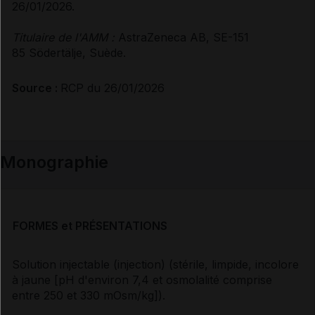
26/01/2026.
Titulaire de l'AMM :
AstraZeneca AB, SE-151
85 Södertälje, Suède.
Source :
RCP du 26/01/2026
Monographie
FORMES et PRÉSENTATIONS
Solution injectable (injection) (stérile, limpide, incolore
à jaune [pH d'environ 7,4 et osmolalité comprise
entre 250 et 330 mOsm/kg]).