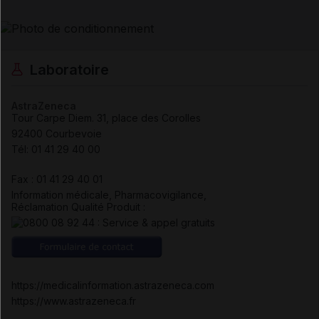
Laboratoire
AstraZeneca
Tour Carpe Diem. 31, place des Corolles
92400 Courbevoie
Tél
:
01 41 29 40 00
Fax
:
01 41 29 40 01
Information médicale, Pharmacovigilance,
Réclamation Qualité Produit :
https://medicalinformation.astrazeneca.com
https://www.astrazeneca.fr