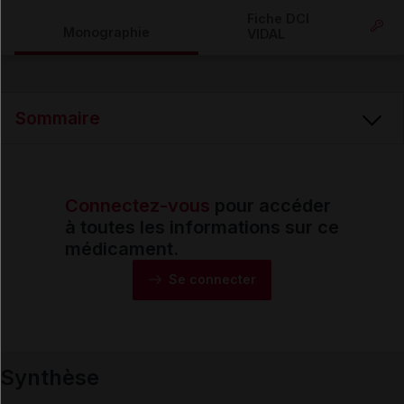
Copier l'url
Fiche DCI
Monographie
VIDAL
Email
Sommaire
Connectez-vous
pour accéder
Synthèse
à toutes les informations sur ce
médicament.
Monographie
Se connecter
Formes et présentations
Synthèse
Composition