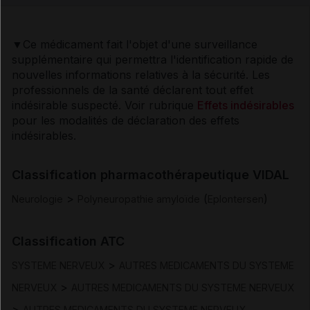
Indications
▼Ce médicament fait l'objet d'une surveillance
supplémentaire qui permettra l'identification rapide de
Posologie et mode d'administration
nouvelles informations relatives à la sécurité. Les
professionnels de la santé déclarent tout effet
Contre-indications
indésirable suspecté. Voir rubrique
Effets indésirables
pour les modalités de déclaration des effets
indésirables.
Mises en garde et précautions d'emploi
Classification pharmacothérapeutique VIDAL
Interactions
>
(
)
Neurologie
Polyneuropathie amyloïde
Eplontersen
Fertilité/grossesse/allaitement
Classification ATC
Conduite et utilisation de machines
>
SYSTEME NERVEUX
AUTRES MEDICAMENTS DU SYSTEME
>
NERVEUX
AUTRES MEDICAMENTS DU SYSTEME NERVEUX
Effets indésirables
>
AUTRES MEDICAMENTS DU SYSTEME NERVEUX