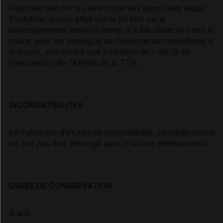
l'éplontersen ont pu être observés dans cette étude.
Toutefois, aucun effet sur la fertilité ou le
développement embryo-fœtal n'a été observé chez la
souris avec un analogue de l'éplontersen spécifique à
la souris, entraînant une inhibition de > 90 % de
l'expression de l'ARNm de la TTR.
INCOMPATIBILITÉS
En l'absence d'études de compatibilité, ce médicament
ne doit pas être mélangé avec d'autres médicaments.
DURÉE DE CONSERVATION
4 ans.