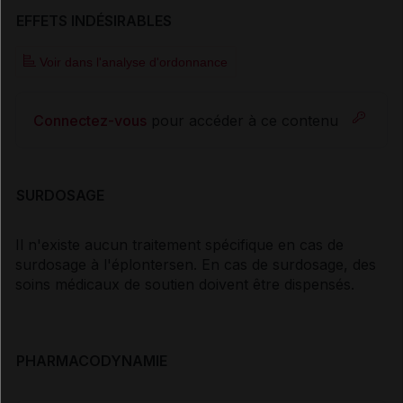
EFFETS INDÉSIRABLES
Voir dans l'analyse d'ordonnance
Connectez-vous
pour accéder à ce contenu
SURDOSAGE
Il n'existe aucun traitement spécifique en cas de
surdosage à l'éplontersen. En cas de surdosage, des
soins médicaux de soutien doivent être dispensés.
PHARMACODYNAMIE