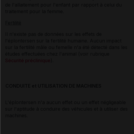
de l'allaitement pour l'enfant par rapport à celui du
traitement pour la femme.
Fertilité
Il n'existe pas de données sur les effets de
l'éplontersen sur la fertilité humaine. Aucun impact
sur la fertilité mâle ou femelle n'a été détecté dans les
études effectuées chez l'animal (voir rubrique
Sécurité préclinique
).
CONDUITE et UTILISATION DE MACHINES
L'éplontersen n'a aucun effet ou un effet négligeable
sur l'aptitude à conduire des véhicules et à utiliser des
machines.