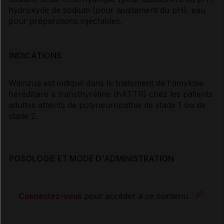
hydroxyde de sodium (pour ajustement du pH), eau
pour préparations injectables.
INDICATIONS
Wainzua est indiqué dans le traitement de l'amylose
héréditaire à transthyrétine (hATTR) chez les patients
adultes atteints de polyneuropathie de stade 1 ou de
stade 2.
POSOLOGIE ET MODE D'ADMINISTRATION
Connectez-vous
pour accéder à ce contenu