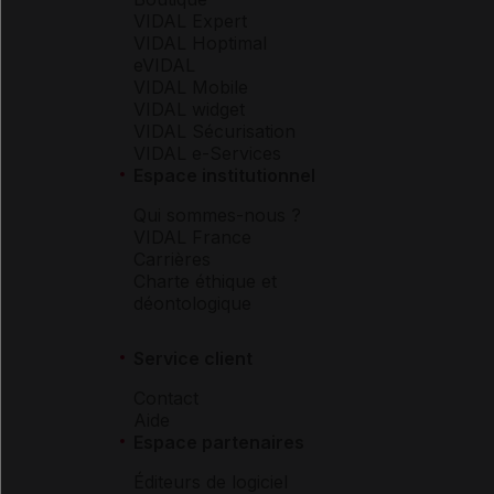
VIDAL Expert
VIDAL Hoptimal
eVIDAL
VIDAL Mobile
VIDAL widget
VIDAL Sécurisation
VIDAL e-Services
Espace institutionnel
Qui sommes-nous ?
VIDAL France
Carrières
Charte éthique et
déontologique
Service client
Contact
Aide
Espace partenaires
Éditeurs de logiciel