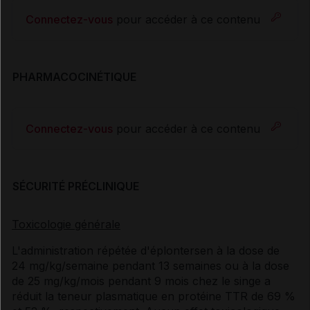
Connectez-vous
pour accéder à ce contenu
PHARMACOCINÉTIQUE
Connectez-vous
pour accéder à ce contenu
SÉCURITÉ PRÉCLINIQUE
Toxicologie générale
L'administration répétée d'éplontersen à la dose de
24 mg/kg/semaine pendant 13 semaines ou à la dose
de 25 mg/kg/mois pendant 9 mois chez le singe a
réduit la teneur plasmatique en protéine TTR de 69 %