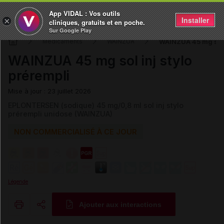
App VIDAL : Vos outils
Installer
×
cliniques, gratuits et en poche.
Sur Google Play
WAINZUA 45 mg sol i
Médicaments
WAINZUA
WAINZUA 45 mg sol inj stylo
prérempli
Mise à jour : 23 juillet 2026
EPLONTERSEN (sodique) 45 mg/0,8 ml sol inj stylo
prérempli unidose (WAINZUA)
NON COMMERCIALISÉ À CE JOUR
Légende
Ajouter aux interactions