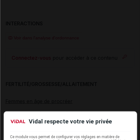
INTERACTIONS
Voir dans l'analyse d'ordonnance
Connectez-vous
pour accéder à ce contenu
FERTILITÉ/GROSSESSE/ALLAITEMENT
Femmes en âge de procréer
Wainzua entraînera une diminution du taux
plasmatique de vitamine A, qui est essentielle au
Vidal respecte votre vie privée
développement normal du fœtus. On ne sait pas si
une supplémentation en vitamine A sera suffisante
Ce module vous permet de configurer vos réglages en matière de