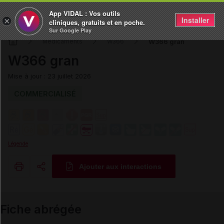
App VIDAL : Vos outils
Installer
×
cliniques, gratuits et en poche.
Sur Google Play
W366 gran
Médicaments
W366
W366 gran
Mise à jour : 23 juillet 2026
COMMERCIALISÉ
Légende
Ajouter aux interactions
Copier l'url
Fiche abrégée
Email