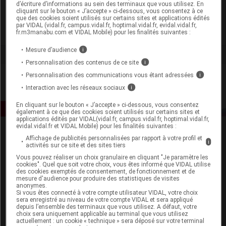
d’écriture d’informations au sein des terminaux que vous utilisez. En
Weleda France
cliquant sur le bouton « J’accepte » ci-dessous, vous consentez à ce
que des cookies soient utilisés sur certains sites et applications édités
par VIDAL (vidal.fr, campus.vidal.fr, hoptimal.vidal.fr, evidal.vidal.fr,
Voir la fiche laboratoire
fr.m3manabu.com et VIDAL Mobile) pour les finalités suivantes :
Mesure d’audience
i
Personnalisation des contenus de ce site
i
Personnalisation des communications vous étant adressées
i
Interaction avec les réseaux sociaux
i
En cliquant sur le bouton « J’accepte » ci-dessous, vous consentez
également à ce que des cookies soient utilisés sur certains sites et
applications édités par VIDAL(vidal.fr, campus.vidal.fr, hoptimal.vidal.fr,
evidal.vidal.fr et VIDAL Mobile) pour les finalités suivantes :
Affichage de publicités personnalisées par rapport à votre profil et
i
activités sur ce site et des sites tiers
Vous pouvez réaliser un choix granulaire en cliquant "Je paramètre les
cookies". Quel que soit votre choix, vous êtes informé que VIDAL utilise
des cookies exemptés de consentement, de fonctionnement et de
mesure d'audience pour produire des statistiques de visites
Espace produit
anonymes.
Si vous êtes connecté à votre compte utilisateur VIDAL, votre choix
sera enregistré au niveau de votre compte VIDAL et sera appliqué
Boutique
depuis l’ensemble des terminaux que vous utilisez. A défaut, votre
VIDAL Expert
choix sera uniquement applicable au terminal que vous utilisez
VIDAL Hoptimal
actuellement : un cookie « technique » sera déposé sur votre terminal