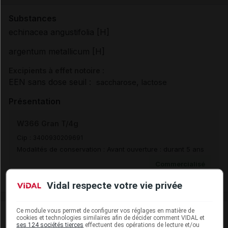
Substances
echinacea angustifolia [H]
argentum metallicum [H]
Excipients à effet notoire :
EEN sans dose seuil :
,
saccharose
lactose
Présentation
W366 Gran T/4g
Cip :
3400930209691
Modalités de conservation : Avant ouverture : durant 5 ans
Commercialisé
Vidal respecte votre vie privée
Ce module vous permet de configurer vos réglages en matière de
Laboratoire
cookies et technologies similaires afin de décider comment VIDAL et
ses 124 sociétés tierces
effectuent des opérations de lecture et/ou