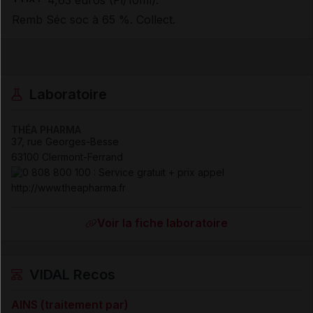
4,63 euros (Fl/10ml).
Remb Séc soc à 65 %. Collect.
Laboratoire
THÉA PHARMA
37, rue Georges-Besse
63100 Clermont-Ferrand
http://www.theapharma.fr
Voir la fiche laboratoire
VIDAL Recos
AINS (traitement par)