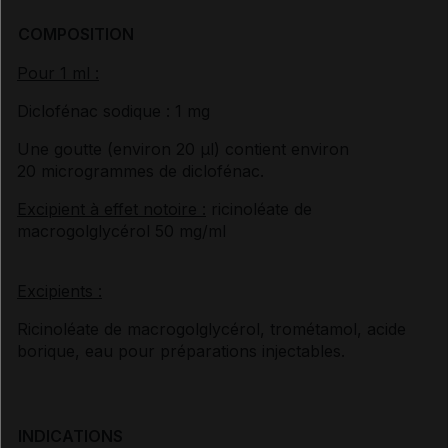
COMPOSITION
Pour 1 ml :
Diclofénac sodique : 1 mg
Une goutte (environ 20
μ
l) contient environ
20 microgrammes de diclofénac.
Excipient à effet notoire :
ricinoléate de
macrogolglycérol 50 mg/ml
Excipients :
Ricinoléate de macrogolglycérol, trométamol, acide
borique, eau pour préparations injectables.
INDICATIONS