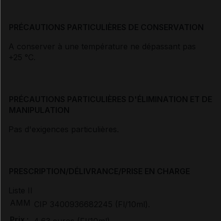
PRÉCAUTIONS PARTICULIÈRES DE CONSERVATION
A conserver à une température ne dépassant pas
+25 °C.
PRÉCAUTIONS PARTICULIÈRES D'ÉLIMINATION ET DE
MANIPULATION
Pas d'exigences particulières.
PRESCRIPTION/DÉLIVRANCE/PRISE EN CHARGE
Liste II
AMM
CIP 3400936682245 (Fl/10ml).
Prix :