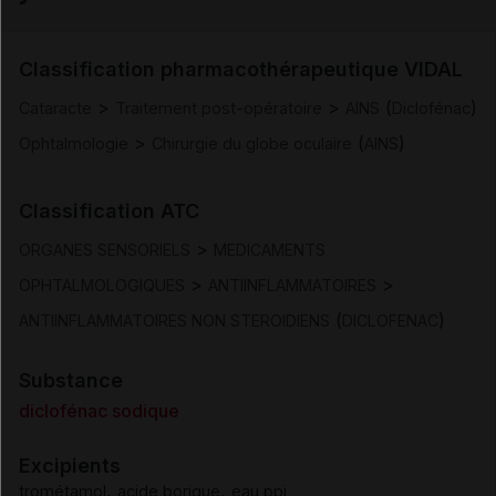
Indications
Classification pharmacothérapeutique VIDAL
>
>
(
)
Cataracte
Traitement post-opératoire
AINS
Diclofénac
Posologie et mode d'administration
>
(
)
Ophtalmologie
Chirurgie du globe oculaire
AINS
Contre-indications
Classification ATC
>
Mises en garde et précautions d'emploi
ORGANES SENSORIELS
MEDICAMENTS
>
>
OPHTALMOLOGIQUES
ANTIINFLAMMATOIRES
Interactions
(
)
ANTIINFLAMMATOIRES NON STEROIDIENS
DICLOFENAC
Fertilité/grossesse/allaitement
Substance
diclofénac sodique
Conduite et utilisation de machines
Excipients
,
,
trométamol
acide borique
eau ppi