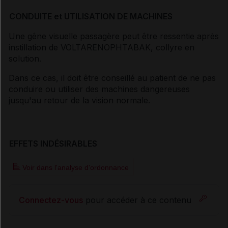
CONDUITE et UTILISATION DE MACHINES
Une gêne visuelle passagère peut être ressentie après
instillation de VOLTARENOPHTABAK, collyre en
solution.
Dans ce cas, il doit être conseillé au patient de ne pas
conduire ou utiliser des machines dangereuses
jusqu'au retour de la vision normale.
EFFETS INDÉSIRABLES
Voir dans l'analyse d'ordonnance
Connectez-vous
pour accéder à ce contenu