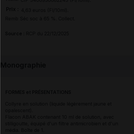
Prix :
4,63 euros (Fl/10ml).
Documents de référence
Remb Séc soc à 65 %. Collect.
Source :
RCP du 22/12/2025
Avis de la transparence (SMR/ASMR) (3)
Monographie
FORMES et PRÉSENTATIONS
Collyre en solution (liquide légèrement jaune et
opalescent).
Flacon ABAK contenant 10 ml de solution, avec
stilligoutte, équipé d'un filtre antimicrobien et d'un
média. Boîte de 1.