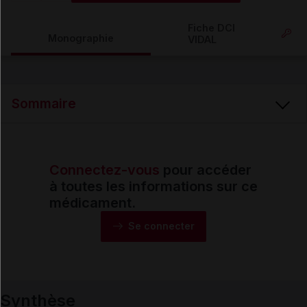
Copier l'url
Fiche DCI
Monographie
VIDAL
Email
Sommaire
Connectez-vous
pour accéder
Synthèse
à toutes les informations sur ce
médicament.
Monographie
Se connecter
Formes et présentations
Synthèse
Composition