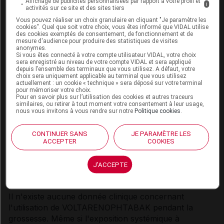
Affichage de publicités personnalisées par rapport à votre profil et
i
activités sur ce site et des sites tiers
VOLTARENOPHTABAK contient du ricinoléate de
Vous pouvez réaliser un choix granulaire en cliquant "Je paramètre les
macrogolglycérol (voir rubrique
Effets indésirables
).
cookies". Quel que soit votre choix, vous êtes informé que VIDAL utilise
des cookies exemptés de consentement, de fonctionnement et de
mesure d'audience pour produire des statistiques de visites
anonymes.
Si vous êtes connecté à votre compte utilisateur VIDAL, votre choix
sera enregistré au niveau de votre compte VIDAL et sera appliqué
INTERACTIONS
depuis l’ensemble des terminaux que vous utilisez. A défaut, votre
choix sera uniquement applicable au terminal que vous utilisez
actuellement : un cookie « technique » sera déposé sur votre terminal
pour mémoriser votre choix.
Voir dans l'analyse d'ordonnance
Pour en savoir plus sur l’utilisation des cookies et autres traceurs
similaires, ou retirer à tout moment votre consentement à leur usage,
nous vous invitons à vous rendre sur notre
Politique cookies
.
Connectez-vous
pour accéder à ce contenu
CONTINUER SANS
JE PARAMÈTRE LES
ACCEPTER
COOKIES
FERTILITÉ/GROSSESSE/ALLAITEMENT
J'ACCEPTE
Grossesse
Il n'existe aucune donnée clinique concernant
l'utilisation de VOLTARENOPHTABAK pendant la
grossesse. Même si l'exposition systémique à