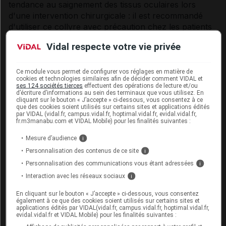
tendance au saignement des tissus oculaires lors
d'une intervention chirurgicale : il est recommandé
d'utiliser ce collyre avec précaution chez les patients
ayant une tendance connue au saignement ou qui
Vidal respecte votre vie privée
reçoivent d'autres traitements pouvant prolonger le
temps de saignement.
Ce module vous permet de configurer vos réglages en matière de
Sensibilité croisée
cookies et technologies similaires afin de décider comment VIDAL et
ses 124 sociétés tierces
effectuent des opérations de lecture et/ou
d’écriture d’informations au sein des terminaux que vous utilisez. En
Des réactions de sensibilité croisée avec l'acide
cliquant sur le bouton « J’accepte » ci-dessous, vous consentez à ce
que des cookies soient utilisés sur certains sites et applications édités
acétylsalicylique et les autres AINS sont possibles
par VIDAL (vidal.fr, campus.vidal.fr, hoptimal.vidal.fr, evidal.vidal.fr,
(voir rubrique
Contre-indications
).
fr.m3manabu.com et VIDAL Mobile) pour les finalités suivantes :
Mesure d’audience
i
Lentilles de contact
Personnalisation des contenus de ce site
i
Le port de lentilles de contact n'est pas recommandé
Personnalisation des communications vous étant adressées
i
pendant la période post-opératoire qui suit l'opération
Interaction avec les réseaux sociaux
i
de la cataracte. Par conséquent, les patients doivent
être avisés de ne pas porter de lentilles de contact,
En cliquant sur le bouton « J’accepte » ci-dessous, vous consentez
également à ce que des cookies soient utilisés sur certains sites et
sauf indication claire de leur médecin.
applications édités par VIDAL(vidal.fr, campus.vidal.fr, hoptimal.vidal.fr,
evidal.vidal.fr et VIDAL Mobile) pour les finalités suivantes :
Excipient