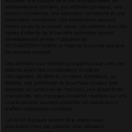
entraîner une rupture de la barrière épithéliale, un
amincissement cornéen, des infiltrats cornéens, une
érosion cornéenne, une ulcération cornéenne et une
perforation cornéenne. Ces évènements peuvent
mettre en jeu le pronostic visuel. Les patients avec des
signes d'atteinte de la barrière épithéliale doivent
immédiatement arrêter l'utilisation de
VOLTARENOPHTABAK et l'état de la cornée doit être
étroitement surveillé.
Des données post-marketing suggèrent que chez des
patients ayant des complications oculaires
chirurgicales, de défects cornéens épithéliaux, un
diabète, une pathologie de la surface oculaire (par
exemple un syndrome de l'œil sec), une polyarthrite
rhumatoïde, des chirurgies oculaires répétées sur une
courte période peuvent présenter un risque accru
d'effets indésirables cornéens.
Les AINS topiques doivent être utilisés avec
précaution chez ces patients. Une utilisation