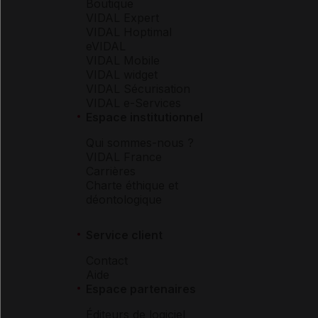
Boutique
VIDAL Expert
VIDAL Hoptimal
eVIDAL
VIDAL Mobile
VIDAL widget
VIDAL Sécurisation
VIDAL e-Services
Espace institutionnel
Qui sommes-nous ?
VIDAL France
Carrières
Charte éthique et
déontologique
Service client
Contact
Aide
Espace partenaires
Éditeurs de logiciel