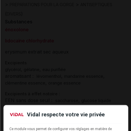
>
>
PREPARATIONS POUR LA GORGE
ANTISEPTIQUES
(
)
DIVERS
Substances
énoxolone
lidocaïne chlorhydrate
erysimum extrait sec aqueux
Excipients
,
,
glycérol
gélatine
eau purifiée
aromatisant :
,
,
lévomenthol
mandarine essence
,
clémentine essence
orange essence
Excipients à effet notoire :
EEN sans dose seuil :
,
saccharose
glucose liquide
Présentation
Vidal respecte votre vie privée
VOCADYS Pâtes à sucer B/30
Ce module vous permet de configurer vos réglages en matière de