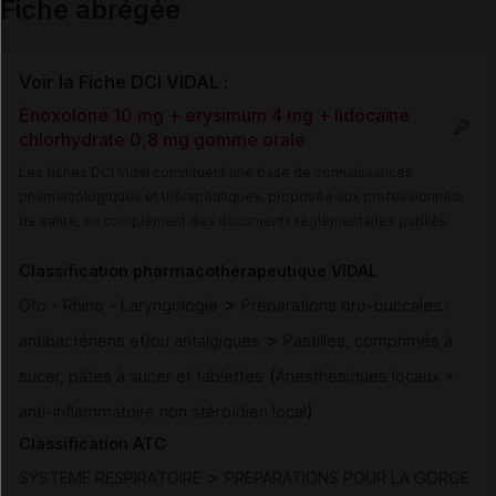
Fiche abrégée
Voir la Fiche DCI VIDAL :
Énoxolone 10 mg + erysimum 4 mg + lidocaïne
chlorhydrate 0,8 mg gomme orale
Les fiches DCI Vidal constituent une base de connaissances
pharmacologiques et thérapeutiques, proposée aux professionnels
de santé, en complément des documents réglementaires publiés.
Classification pharmacothérapeutique VIDAL
>
Oto - Rhino - Laryngologie
Préparations oro-buccales :
>
antibactériens et/ou antalgiques
Pastilles, comprimés à
(
sucer, pâtes à sucer et tablettes
Anesthésiques locaux +
)
anti-inflammatoire non stéroïdien local
Classification ATC
>
SYSTEME RESPIRATOIRE
PREPARATIONS POUR LA GORGE