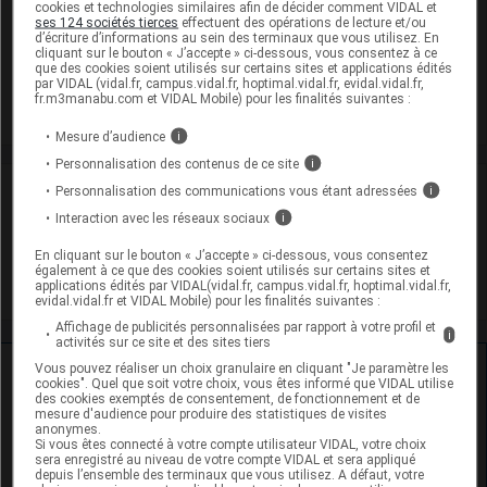
Cip :
3400932684472
cookies et technologies similaires afin de décider comment VIDAL et
ses 124 sociétés tierces
effectuent des opérations de lecture et/ou
Modalités de conservation : Avant ouverture : < 25° durant
d’écriture d’informations au sein des terminaux que vous utilisez. En
36 mois
cliquant sur le bouton « J’accepte » ci-dessous, vous consentez à ce
que des cookies soient utilisés sur certains sites et applications édités
Commercialisé
par VIDAL (vidal.fr, campus.vidal.fr, hoptimal.vidal.fr, evidal.vidal.fr,
fr.m3manabu.com et VIDAL Mobile) pour les finalités suivantes :
Mesure d’audience
i
Personnalisation des contenus de ce site
i
Laboratoire
Personnalisation des communications vous étant adressées
i
Interaction avec les réseaux sociaux
i
Coopération Pharmaceutique Française
En cliquant sur le bouton « J’accepte » ci-dessous, vous consentez
également à ce que des cookies soient utilisés sur certains sites et
applications édités par VIDAL(vidal.fr, campus.vidal.fr, hoptimal.vidal.fr,
Voir la fiche laboratoire
evidal.vidal.fr et VIDAL Mobile) pour les finalités suivantes :
Affichage de publicités personnalisées par rapport à votre profil et
i
activités sur ce site et des sites tiers
Ressources externes complémentaires
Vous pouvez réaliser un choix granulaire en cliquant "Je paramètre les
cookies". Quel que soit votre choix, vous êtes informé que VIDAL utilise
des cookies exemptés de consentement, de fonctionnement et de
mesure d'audience pour produire des statistiques de visites
En savoir plus le site du CRAT
:
anonymes.
Si vous êtes connecté à votre compte utilisateur VIDAL, votre choix
Enoxolone - Allaitement
sera enregistré au niveau de votre compte VIDAL et sera appliqué
depuis l’ensemble des terminaux que vous utilisez. A défaut, votre