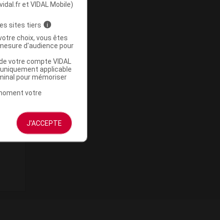
vidal.fr et VIDAL Mobile)
es sites tiers
i
votre choix, vous êtes
mesure d'audience pour
u de votre compte VIDAL
a uniquement applicable
rminal pour mémoriser
t moment votre
J'ACCEPTE