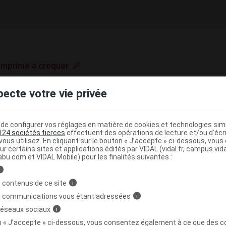
omprimé à croquer
e base de connaissances pharmacologiques et thérapeutiques,
pecte votre vie privée
té, en complément des documents réglementaires publiés.
peutique VIDAL
e configurer vos réglages en matière de cookies et technologies simil
>
(
)
on
Vitamines
Vitamine C ou acide ascorbique
124 sociétés tierces
effectuent des opérations de lecture et/ou d’écr
ous utilisez. En cliquant sur le bouton « J’accepte » ci-dessous, vou
ur certains sites et applications édités par VIDAL (vidal.fr, campus.vidal.
abu.com et VIDAL Mobile) pour les finalités suivantes :
>
>
ISME
VITAMINES
ACIDE ASCORBIQUE (VIT C),
i
(
DE ASCORBIQUE (VIT C), NON ASSOCIEE
ACIDE
 contenus de ce site
i
s communications vous étant adressées
i
 réseaux sociaux
i
on « J’accepte » ci-dessous, vous consentez également à ce que des co