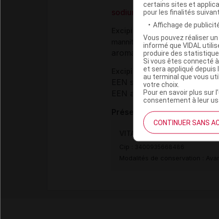
certains sites et applica
sodium ascorbate
pour les finalités suivan
Affichage de publicité
Excipients
Vous pouvez réaliser un 
,
mannitol
riboflavine phosphate 
informé que VIDAL util
aromatisant :
produire des statistiqu
fruit de la pass
Si vous êtes connecté à
et sera appliqué depuis 
Excipients à effet notoire :
au terminal que vous ut
EEN sans dose seuil :
aspart
votre choix.
Pour en savoir plus sur l
EEN avec dose seuil :
sodiu
consentement à leur usa
Présentation
CONTINUER SANS A
VITAMINE C UPSA 500 mg Cpr
Cip :
3400935668486
Modalités de conservation : Avan