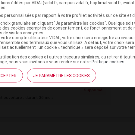
tions édités par VIDAL(vidal.fr, campus.vidal.fr, hoptimal.vidal.fr, evidal.
tes :
s personnalisées par rapport à votre profil et activités sur ce site et d
choix granulaire en cliquant "Je paramètre les cookies". Quel que soit 
,
,
sel de Na
talc
magnésium stéarate
ise des cookies exemptés de consentement, de fonctionnement et de 
es de visites anonymes.
ion arôme
 votre compte utilisateur VIDAL, votre choix sera enregistré au nivea
l’ensemble des terminaux que vous utilisez. A défaut, votre choix ser
ilisez actuellement : un cookie « technique » sera déposé sur votre te
,
,
,
,
am
éthanol
fructose
glucose
saccharose
’utilisation des cookies et autres traceurs similaires, ou retirer à tou
m
ge, nous vous invitons à vous rendre sur notre
Politique cookies
.
CCEPTER
JE PARAMÈTRE LES COOKIES
 à croquer fruit exotique 2T/15
Supprimé
t ouverture : durant 36 mois