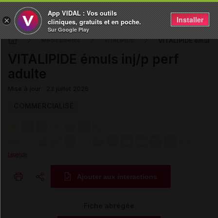
App VIDAL : Vos outils
Installer
×
cliniques, gratuits et en poche.
Sur Google Play
VITALIPIDE émuls in
Médicaments
VITALIPIDE
VITALIPIDE émuls inj/p perf
adulte
Mise à jour : 23 juillet 2026
COMMERCIALISÉ
Légende
Ajouter aux interactions
Copier l'url
Fiche abrégée