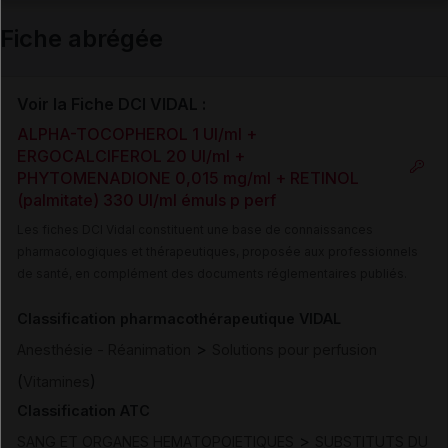
Email
Fiche abrégée
Voir la Fiche DCI VIDAL :
ALPHA-TOCOPHEROL 1 UI/ml +
ERGOCALCIFEROL 20 UI/ml +
PHYTOMENADIONE 0,015 mg/ml + RETINOL
(palmitate) 330 UI/ml émuls p perf
Les fiches DCI Vidal constituent une base de connaissances
pharmacologiques et thérapeutiques, proposée aux professionnels
de santé, en complément des documents réglementaires publiés.
Classification pharmacothérapeutique VIDAL
>
Anesthésie - Réanimation
Solutions pour perfusion
(
)
Vitamines
Classification ATC
>
SANG ET ORGANES HEMATOPOIETIQUES
SUBSTITUTS DU