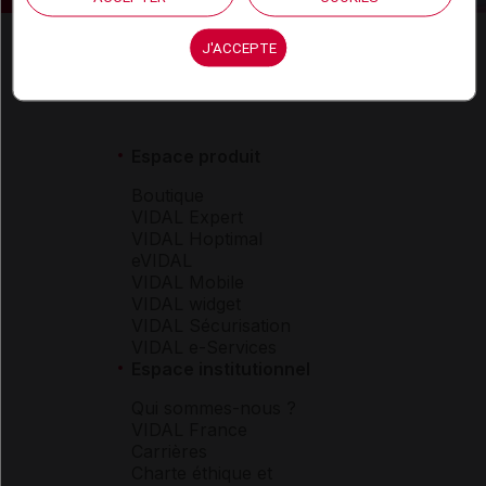
J'ACCEPTE
Espace produit
Boutique
VIDAL Expert
VIDAL Hoptimal
eVIDAL
VIDAL Mobile
VIDAL widget
VIDAL Sécurisation
VIDAL e-Services
Espace institutionnel
Qui sommes-nous ?
VIDAL France
Carrières
Charte éthique et