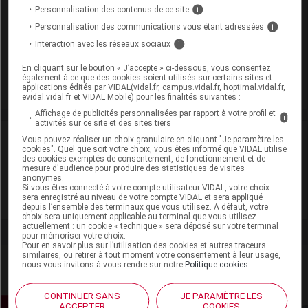
VITALIPIDE Emuls inj/p perf adulte 10Amp/10ml
Personnalisation des contenus de ce site
i
Cip :
3400936584969
Personnalisation des communications vous étant adressées
i
Modalités de conservation : Avant ouverture : < 25° durant
Interaction avec les réseaux sociaux
i
18 mois (Conserver à l'abri de la lumière)
En cliquant sur le bouton « J’accepte » ci-dessous, vous consentez
Commercialisé
également à ce que des cookies soient utilisés sur certains sites et
applications édités par VIDAL(vidal.fr, campus.vidal.fr, hoptimal.vidal.fr,
evidal.vidal.fr et VIDAL Mobile) pour les finalités suivantes :
Affichage de publicités personnalisées par rapport à votre profil et
i
activités sur ce site et des sites tiers
Laboratoire
Vous pouvez réaliser un choix granulaire en cliquant "Je paramètre les
cookies". Quel que soit votre choix, vous êtes informé que VIDAL utilise
des cookies exemptés de consentement, de fonctionnement et de
mesure d'audience pour produire des statistiques de visites
Fresenius Kabi France
anonymes.
Si vous êtes connecté à votre compte utilisateur VIDAL, votre choix
sera enregistré au niveau de votre compte VIDAL et sera appliqué
Voir la fiche laboratoire
depuis l’ensemble des terminaux que vous utilisez. A défaut, votre
choix sera uniquement applicable au terminal que vous utilisez
actuellement : un cookie « technique » sera déposé sur votre terminal
pour mémoriser votre choix.
Pour en savoir plus sur l’utilisation des cookies et autres traceurs
similaires, ou retirer à tout moment votre consentement à leur usage,
nous vous invitons à vous rendre sur notre
Politique cookies
.
CONTINUER SANS
JE PARAMÈTRE LES
ACCEPTER
COOKIES