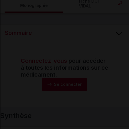
Fiche DCI
Monographie
VIDAL
Email
Sommaire
Connectez-vous
pour accéder
Synthèse
à toutes les informations sur ce
médicament.
Monographie
Se connecter
Formes et présentations
Synthèse
Composition