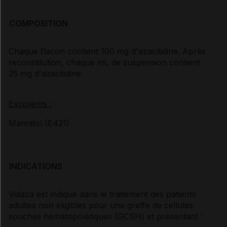
COMPOSITION
Chaque flacon contient 100 mg d'azacitidine. Après
reconstitution, chaque mL de suspension contient
25 mg d'azacitidine.
Excipients :
Mannitol (E421)
INDICATIONS
Vidaza est indiqué dans le traitement des patients
adultes non éligibles pour une greffe de cellules
souches hématopoïétiques (GCSH) et présentant :