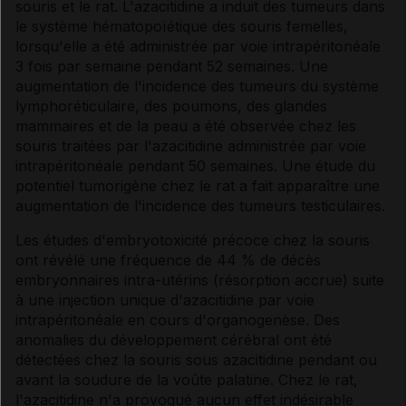
souris et le rat. L'azacitidine a induit des tumeurs dans
le système hématopoïétique des souris femelles,
lorsqu'elle a été administrée par voie intrapéritonéale
3 fois par semaine pendant 52 semaines. Une
augmentation de l'incidence des tumeurs du système
lymphoréticulaire, des poumons, des glandes
mammaires et de la peau a été observée chez les
souris traitées par l'azacitidine administrée par voie
intrapéritonéale pendant 50 semaines. Une étude du
potentiel tumorigène chez le rat a fait apparaître une
augmentation de l'incidence des tumeurs testiculaires.
Les études d'embryotoxicité précoce chez la souris
ont révélé une fréquence de 44 % de décès
embryonnaires intra-utérins (résorption accrue) suite
à une injection unique d'azacitidine par voie
intrapéritonéale en cours d'organogenèse. Des
anomalies du développement cérébral ont été
détectées chez la souris sous azacitidine pendant ou
avant la soudure de la voûte palatine. Chez le rat,
l'azacitidine n'a provoqué aucun effet indésirable