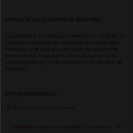
CONDUITE et UTILISATION DE MACHINES
L'azacitidine a une influence mineure ou modérée sur
l'aptitude à conduire des véhicules et à utiliser des
machines. Une fatigue a été rapportée pendant le
traitement par l'azacitidine. La prudence est donc
recommandée en cas de conduite ou d'utilisation de
machines.
EFFETS INDÉSIRABLES
Voir dans l'analyse d'ordonnance
Connectez-vous
pour accéder à ce contenu