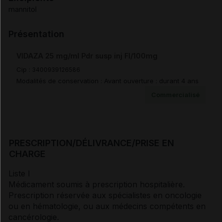
mannitol
Surdosage
Présentation
Pharmacodynamie
VIDAZA 25 mg/ml Pdr susp inj Fl/100mg
Pharmacocinétique
Cip :
3400939126586
Modalités de conservation : Avant ouverture : durant 4 ans
Commercialisé
Sécurité préclinique
Incompatibilités
PRESCRIPTION/DÉLIVRANCE/PRISE EN
CHARGE
Durée de conservation
Liste I
Précautions particulières de conservation
Médicament soumis à prescription hospitalière.
Prescription réservée aux spécialistes en oncologie
ou en hématologie, ou aux médecins compétents en
Elimination/Manipulation
cancérologie.