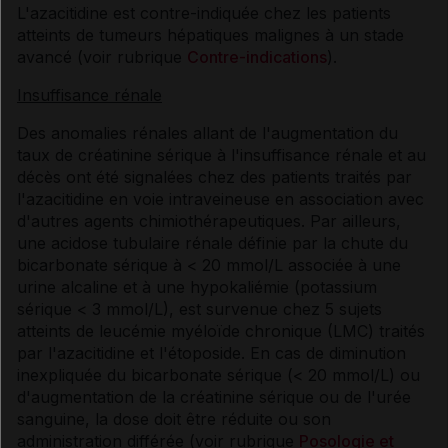
L'azacitidine est contre-indiquée chez les patients
atteints de tumeurs hépatiques malignes à un stade
avancé (voir rubrique
Contre-indications
).
Insuffisance rénale
Des anomalies rénales allant de l'augmentation du
taux de créatinine sérique à l'insuffisance rénale et au
décès ont été signalées chez des patients traités par
l'azacitidine en voie intraveineuse en association avec
d'autres agents chimiothérapeutiques. Par ailleurs,
une acidose tubulaire rénale définie par la chute du
bicarbonate sérique à < 20 mmol/L associée à une
urine alcaline et à une hypokaliémie (potassium
sérique < 3 mmol/L), est survenue chez 5 sujets
atteints de leucémie myéloïde chronique (LMC) traités
par l'azacitidine et l'étoposide. En cas de diminution
inexpliquée du bicarbonate sérique (< 20 mmol/L) ou
d'augmentation de la créatinine sérique ou de l'urée
sanguine, la dose doit être réduite ou son
administration différée (voir rubrique
Posologie et