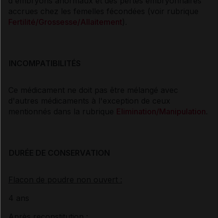
d'embryons anormaux et des pertes embryonnaires
accrues chez les femelles fécondées (voir rubrique
Fertilité/Grossesse/Allaitement
).
INCOMPATIBILITÉS
Ce médicament ne doit pas être mélangé avec
d'autres médicaments à l'exception de ceux
mentionnés dans la rubrique
Elimination/Manipulation
.
DURÉE DE CONSERVATION
Flacon de poudre non ouvert :
4 ans
Après reconstitution :