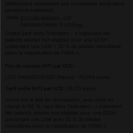
Médicament nécessitant une surveillance particulière
pendant le traitement.
Prescription/délivrance/prise en charge
AMM
EU/1/08/488/001 ; CIP
3400939126586 (Fl/100mg).
Collect sauf dans l'indication : « traitement des
patients adultes non éligibles pour une GCSH
Documents de référence
présentant une LAM > 30 % de blastes médullaires
selon la classification de l'OMS ».
Guide Affection de Longue Durée
Prix de cession (HT) par UCD :
UCD 3400892747620 (flacon) : 73,004 euros.
Synthèse d'avis HAS (2)
Tarif unifié (HT) par UCD :
56,213 euros.
Inscrit sur la liste de rétrocession, avec prise en
charge à 100 %, sauf dans l'indication : « traitement
Avis de la transparence (SMR/ASMR) (3)
des patients adultes non éligibles pour une GCSH
présentant une LAM avec 30 % de blastes
médullaires selon la classification de l'OMS ».