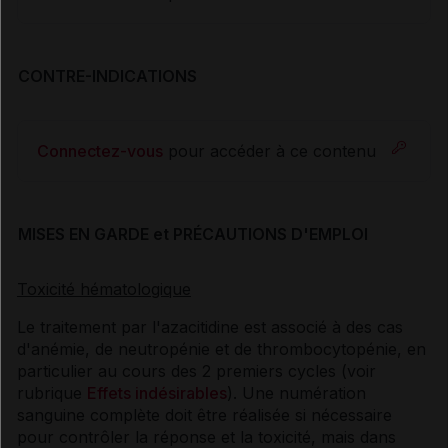
CONTRE-INDICATIONS
Connectez-vous
pour accéder à ce contenu
MISES EN GARDE et PRÉCAUTIONS D'EMPLOI
Toxicité hématologique
Le traitement par l'azacitidine est associé à des cas
d'anémie, de neutropénie et de thrombocytopénie, en
particulier au cours des 2 premiers cycles (voir
rubrique
Effets indésirables
). Une numération
sanguine complète doit être réalisée si nécessaire
pour contrôler la réponse et la toxicité, mais dans