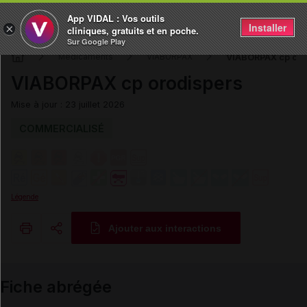
App VIDAL : Vos outils
Installer
×
cliniques, gratuits et en poche.
Sur Google Play
VIABORPAX cp oro
Médicaments
VIABORPAX
VIABORPAX cp orodispers
Mise à jour : 23 juillet 2026
COMMERCIALISÉ
Légende
Ajouter aux interactions
Copier l'url
Fiche abrégée
Email