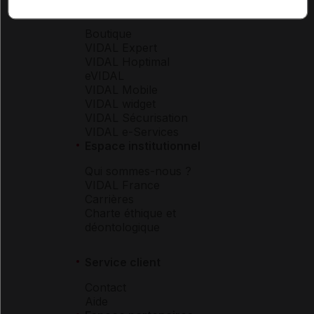
Espace produit
Boutique
VIDAL Expert
VIDAL Hoptimal
eVIDAL
VIDAL Mobile
VIDAL widget
VIDAL Sécurisation
VIDAL e-Services
Espace institutionnel
Qui sommes-nous ?
VIDAL France
Carrières
Charte éthique et
déontologique
Service client
Contact
Aide