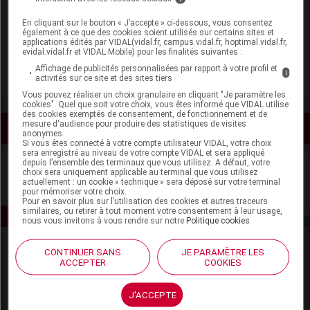
Laboratoire
En cliquant sur le bouton « J’accepte » ci-dessous, vous consentez
également à ce que des cookies soient utilisés sur certains sites et
applications édités par VIDAL(vidal.fr, campus.vidal.fr, hoptimal.vidal.fr,
Lehning
evidal.vidal.fr et VIDAL Mobile) pour les finalités suivantes :
Affichage de publicités personnalisées par rapport à votre profil et
i
activités sur ce site et des sites tiers
Voir la fiche laboratoire
Vous pouvez réaliser un choix granulaire en cliquant "Je paramètre les
cookies". Quel que soit votre choix, vous êtes informé que VIDAL utilise
des cookies exemptés de consentement, de fonctionnement et de
mesure d'audience pour produire des statistiques de visites
Voir les actualités liées
anonymes.
Si vous êtes connecté à votre compte utilisateur VIDAL, votre choix
sera enregistré au niveau de votre compte VIDAL et sera appliqué
depuis l’ensemble des terminaux que vous utilisez. A défaut, votre
choix sera uniquement applicable au terminal que vous utilisez
actuellement : un cookie « technique » sera déposé sur votre terminal
pour mémoriser votre choix.
Pour en savoir plus sur l’utilisation des cookies et autres traceurs
similaires, ou retirer à tout moment votre consentement à leur usage,
nous vous invitons à vous rendre sur notre
Politique cookies
.
CONTINUER SANS
JE PARAMÈTRE LES
ACCEPTER
COOKIES
J'ACCEPTE