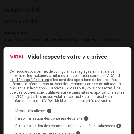
belladonna [H]
petroleum [H]
Excipients
,
,
mannitol
croscarmellose sel de Na
magnésium stéarate
Excipients à effet notoire :
Vidal respecte votre vie privée
EEN sans dose seuil :
lactose
Présentation
Ce module vous permet de configurer vos réglages en matière de
cookies et technologies similaires afin de décider comment VIDAL et
ses 124 sociétés tierces
effectuent des opérations de lecture et/ou
VIABORPAX Cpr orodisp 2Plq PVC/PVDC/Alu/20
d’écriture d’informations au sein des terminaux que vous utilisez. En
cliquant sur le bouton « J’accepte » ci-dessous, vous consentez à ce
Cip :
3400930084090
que des cookies soient utilisés sur certains sites et applications édités
par VIDAL (vidal.fr, campus.vidal.fr, hoptimal.vidal.fr, evidal.vidal.fr,
Modalités de conservation : Avant ouverture : < 30° durant
fr.m3manabu.com et VIDAL Mobile) pour les finalités suivantes :
36 mois
Mesure d’audience
i
Commercialisé
Personnalisation des contenus de ce site
i
Personnalisation des communications vous étant adressées
i
Interaction avec les réseaux sociaux
i