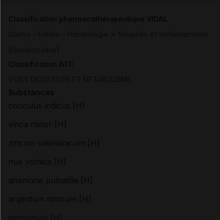
Classification pharmacothérapeutique VIDAL
>
Gastro - Entéro - Hépatologie
Nausées et vomissements
(
)
Homéopathie
Classification ATC
VOIES DIGESTIVES ET METABOLISME
Substances
cocculus indicus [H]
vinca minor [H]
zincum valerianicum [H]
nux vomica [H]
anemone pulsatilla [H]
argentum nitricum [H]
glonoinum [H]