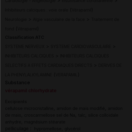
>
>
Cardiologie - Angéiologie
Insuffisance coronarienne
(
)
Inhibiteurs calciques : voie orale
Vérapamil
>
>
Neurologie
Algie vasculaire de la face
Traitement de
(
)
fond
Vérapamil
Classification ATC
>
>
SYSTEME NERVEUX
SYSTEME CARDIOVASCULAIRE
>
INHIBITEURS CALCIQUES
INHIBITEURS CALCIQUES
>
SELECTIFS A EFFETS CARDIAQUES DIRECTS
DERIVES DE
(
)
LA PHENYLALKYLAMINE
VERAPAMIL
Substance
vérapamil chlorhydrate
Excipients
,
,
cellulose microcristalline
amidon de maïs modifié
amidon
,
,
,
de maïs
croscarmellose sel de Na
talc
silice colloïdale
,
anhydre
magnésium stéarate
pelliculage :
,
hypromellose
glycérol