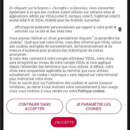
Adaptation de posologie
En cliquant sur le bouton « J’accepte » ci-dessous, vous consentez
également à ce que des cookies soient utilisés sur certains sites et
Toxicité rénale
applications édités par VIDAL(vidal.fr, campus.vidal.fr, hoptimal.vidal.fr,
evidal.vidal.fr et VIDAL Mobile) pour les finalités suivantes :
Affichage de publicités personnalisées par rapport à votre profil et
i
activités sur ce site et des sites tiers
VIDAL Recos
Vous pouvez réaliser un choix granulaire en cliquant "Je paramètre les
cookies". Quel que soit votre choix, vous êtes informé que VIDAL utilise
des cookies exemptés de consentement, de fonctionnement et de
Angor stable
mesure d'audience pour produire des statistiques de visites
anonymes.
Si vous êtes connecté à votre compte utilisateur VIDAL, votre choix
Fibrillation atriale
sera enregistré au niveau de votre compte VIDAL et sera appliqué
depuis l’ensemble des terminaux que vous utilisez. A défaut, votre
choix sera uniquement applicable au terminal que vous utilisez
Migraine
actuellement : un cookie « technique » sera déposé sur votre terminal
pour mémoriser votre choix.
Pour en savoir plus sur l’utilisation des cookies et autres traceurs
Risque cardiovasculaire : évaluation et prévention
similaires, ou retirer à tout moment votre consentement à leur usage,
nous vous invitons à vous rendre sur notre
Politique cookies
.
Syndrome coronarien aigu ST-
CONTINUER SANS
JE PARAMÈTRE LES
ACCEPTER
COOKIES
Ressources externes complémentaires
J'ACCEPTE