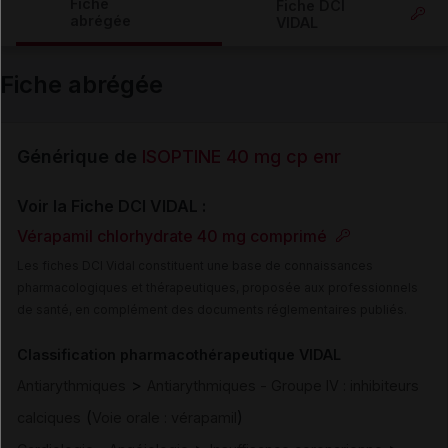
Fiche
Fiche DCI
abrégée
VIDAL
Email
Fiche abrégée
Générique de
ISOPTINE 40 mg cp enr
Voir la Fiche DCI VIDAL :
Vérapamil chlorhydrate 40 mg comprimé
Les fiches DCI Vidal constituent une base de connaissances
pharmacologiques et thérapeutiques, proposée aux professionnels
de santé, en complément des documents réglementaires publiés.
Classification pharmacothérapeutique VIDAL
>
Antiarythmiques
Antiarythmiques - Groupe IV : inhibiteurs
(
)
calciques
Voie orale : vérapamil