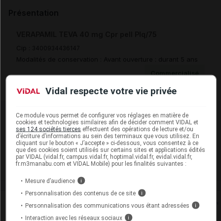
Présentation
VERAPAMIL TEVA 40 mg Cpr pell Plq/75
Cip :
3400934436147
Modalités de conservation : Avant ouverture : durant 5 ans
Commercialisé
Vidal respecte votre vie privée
Ce module vous permet de configurer vos réglages en matière de
Laboratoire
cookies et technologies similaires afin de décider comment VIDAL et
ses 124 sociétés tierces
effectuent des opérations de lecture et/ou
d’écriture d’informations au sein des terminaux que vous utilisez. En
cliquant sur le bouton « J’accepte » ci-dessous, vous consentez à ce
Teva Santé
que des cookies soient utilisés sur certains sites et applications édités
par VIDAL (vidal.fr, campus.vidal.fr, hoptimal.vidal.fr, evidal.vidal.fr,
fr.m3manabu.com et VIDAL Mobile) pour les finalités suivantes :
Voir la fiche laboratoire
Mesure d’audience
i
Personnalisation des contenus de ce site
i
Rein
Personnalisation des communications vous étant adressées
i
Interaction avec les réseaux sociaux
i