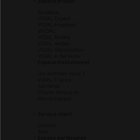
Espace produit
Boutique
VIDAL Expert
VIDAL Hoptimal
eVIDAL
VIDAL Mobile
VIDAL widget
VIDAL Sécurisation
VIDAL e-Services
Espace institutionnel
Qui sommes-nous ?
VIDAL France
Carrières
Charte éthique et
déontologique
Service client
Contact
Aide
Espace partenaires