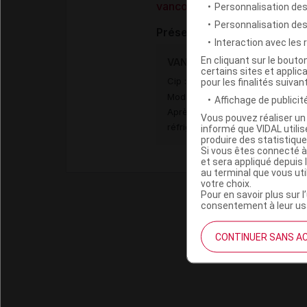
vancomycine chlorhydrate
Personnalisation des
Personnalisation de
Présentation
Interaction avec les
En cliquant sur le bout
VANCOMYCINE VIATRIS 250 mg
certains sites et applica
Cip :
pour les finalités suivan
3400956259281
Modalités de conservation : Avan
Affichage de publicité
Après ouverture : 2° < t < 8° d
Vous pouvez réaliser un 
réfrigérateur)
informé que VIDAL util
produire des statistiqu
Si vous êtes connecté à
et sera appliqué depuis 
au terminal que vous ut
votre choix.
Pour en savoir plus sur l
consentement à leur usa
CONTINUER SANS A