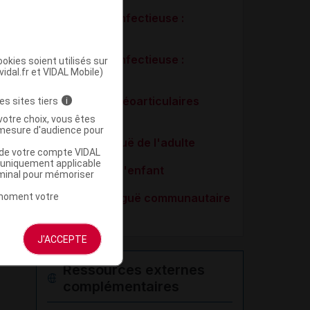
Endocardite infectieuse :
prophylaxie
Endocardite infectieuse :
okies soient utilisés sur
vidal.fr et VIDAL Mobile)
traitement
Infections ostéoarticulaires
es sites tiers
i
bactériennes
votre choix, vous êtes
mesure d'audience pour
Méningite aiguë de l'adulte
u de votre compte VIDAL
a uniquement applicable
Méningite de l'enfant
rminal pour mémoriser
t moment votre
Pneumonie aiguë communautaire
de l'adulte
J'ACCEPTE
Ressources externes
complémentaires