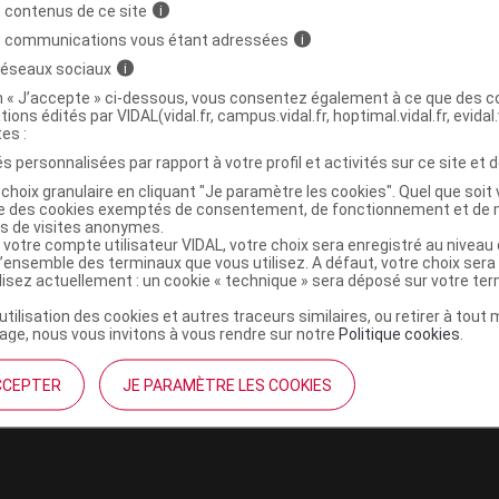
 contenus de ce site
i
s communications vous étant adressées
i
 réseaux sociaux
i
on « J’accepte » ci-dessous, vous consentez également à ce que des co
 Pdr sol dil perf Fl/1
tions édités par VIDAL(vidal.fr, campus.vidal.fr, hoptimal.vidal.fr, evidal.
tes :
Commercialisé
t ouverture : < 25° durant 24 mois
s personnalisées par rapport à votre profil et activités sur ce site et d
urant 72 heures (Conserver au
choix granulaire en cliquant "Je paramètre les cookies". Quel que soit 
ise des cookies exemptés de consentement, de fonctionnement et de 
es de visites anonymes.
 votre compte utilisateur VIDAL, votre choix sera enregistré au nivea
l’ensemble des terminaux que vous utilisez. A défaut, votre choix ser
ilisez actuellement : un cookie « technique » sera déposé sur votre te
’utilisation des cookies et autres traceurs similaires, ou retirer à tou
ge, nous vous invitons à vous rendre sur notre
Politique cookies
.
CCEPTER
JE PARAMÈTRE LES COOKIES