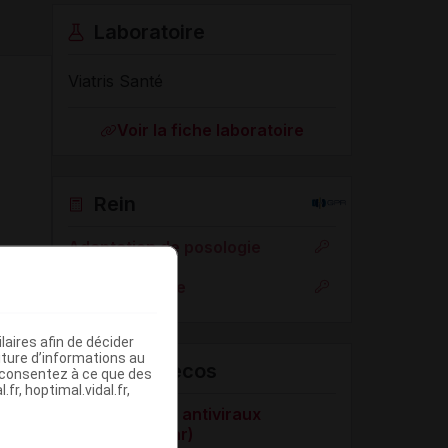
Laboratoire
Viatris Santé
Voir la fiche laboratoire
Rein
Adaptation de posologie
Toxicité rénale
aires afin de décider
iture d’informations au
VIDAL Recos
s consentez à ce que des
fr, hoptimal.vidal.fr,
Antibiotiques, antiviraux
(traitement par)