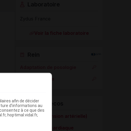
Laboratoire
Zydus France
Voir la fiche laboratoire
Rein
Adaptation de posologie
Toxicité rénale
aires afin de décider
VIDAL Recos
iture d’informations au
s consentez à ce que des
fr, hoptimal.vidal.fr,
HTA (hypertension artérielle)
Insuffisance cardiaque