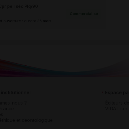
r pell séc Plq/90
Commercialisé
t ouverture : durant 36 mois
institutionnel
Espace pa
mmes-nous ?
Éditeurs de
France
VIDAL sur 
es
éthique et déontologique