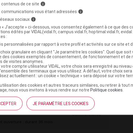
>
MEDICAMENTS AGISSANT SUR LE SYSTEME RENINE-
 contenus de ce site
i
s communications vous étant adressées
i
DES RECEPTEURS DE L'ANGIOTENSINE II NON ASSOCIES
 réseaux sociaux
i
(
)
 DE L'ANGIOTENSINE II NON ASSOCIES
VALSARTAN
on « J’accepte » ci-dessous, vous consentez également à ce que des co
tions édités par VIDAL(vidal.fr, campus.vidal.fr, hoptimal.vidal.fr, evidal.
tes :
s personnalisées par rapport à votre profil et activités sur ce site et d
choix granulaire en cliquant "Je paramètre les cookies". Quel que soit 
,
,
crospovidone
cellulose microcristalline
silice
ise des cookies exemptés de consentement, de fonctionnement et de 
es de visites anonymes.
,
e
magnésium stéarate
 votre compte utilisateur VIDAL, votre choix sera enregistré au nivea
crogol
l’ensemble des terminaux que vous utilisez. A défaut, votre choix ser
,
,
,
ilisez actuellement : un cookie « technique » sera déposé sur votre te
e dioxyde
fer jaune oxyde
fer rouge oxyde
fer noir
’utilisation des cookies et autres traceurs similaires, ou retirer à tou
ge, nous vous invitons à vous rendre sur notre
Politique cookies
.
CCEPTER
JE PARAMÈTRE LES COOKIES
r pell séc Plq/30
Commercialisé
t ouverture : durant 36 mois