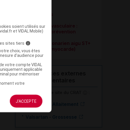
chronique
Post-infarctus
Risque cardiovasculaire :
okies soient utilisés sur
vidal.fr et VIDAL Mobile)
évaluation et prévention
Syndrome coronarien aigu ST+
es sites tiers
i
(Infarctus du myocarde)
votre choix, vous êtes
mesure d'audience pour
u de votre compte VIDAL
a uniquement applicable
Ressources externes
rminal pour mémoriser
complémentaires
t moment votre
En savoir plus le site du CRAT
:
J'ACCEPTE
Valsartan - Allaitement
Valsartan - Grossesse