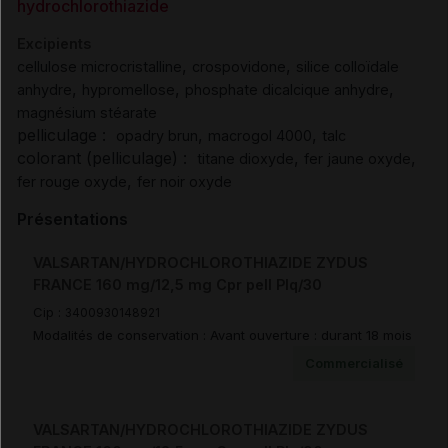
hydrochlorothiazide
Excipients
,
,
cellulose microcristalline
crospovidone
silice colloïdale
,
,
,
anhydre
hypromellose
phosphate dicalcique anhydre
magnésium stéarate
pelliculage :
,
,
opadry brun
macrogol 4000
talc
colorant (pelliculage) :
,
,
titane dioxyde
fer jaune oxyde
,
fer rouge oxyde
fer noir oxyde
Présentations
VALSARTAN/HYDROCHLOROTHIAZIDE ZYDUS
FRANCE 160 mg/12,5 mg Cpr pell Plq/30
Cip :
3400930148921
Modalités de conservation : Avant ouverture : durant 18 mois
Commercialisé
VALSARTAN/HYDROCHLOROTHIAZIDE ZYDUS