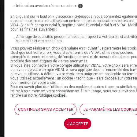
Interaction avec les réseaux sociaux
i
En cliquant sur le bouton « J’accepte » ci-dessous, vous consentez égalemen
VIDAL Recos
que des cookies soient utilisés sur certains sites et applications édités par
VIDAL(vidal.fr, campus.vidal.fr, hoptimal.vidal.fr, evidal.vidal.fr et VIDAL Mobil
pour les finalités suivantes :
HTA (hypertension artérielle)
Affichage de publicités personnalisées par rapport à votre profil et activité
sur ce site et des sites tiers
Vous pouvez réaliser un choix granulaire en cliquant "Je paramètre les cooki
Quel que soit votre choix, vous êtes informé que VIDAL utilise des cookies
exemptés de consentement, de fonctionnement et de mesure d'audience pou
Ressources externes complémentaires
produire des statistiques de visites anonymes.
Si vous êtes connecté à votre compte utilisateur VIDAL, votre choix sera enre
au niveau de votre compte VIDAL et sera appliqué depuis l’ensemble des ter
En savoir plus le site du CRAT
:
que vous utilisez. A défaut, votre choix sera uniquement applicable au termi
vous utilisez actuellement : un cookie « technique » sera déposé sur votre te
pour mémoriser votre choix.
Hydrochlorothiazide - Allaitement
Pour en savoir plus sur l’utilisation des cookies et autres traceurs similaires
retirer à tout moment votre consentement à leur usage, nous vous invitons 
rendre sur notre
Politique cookies
.
Hydrochlorothiazide - Grossesse
CONTINUER SANS ACCEPTER
JE PARAMÈTRE LES COOKIE
Valsartan - Allaitement
J'ACCEPTE
Valsartan - Grossesse