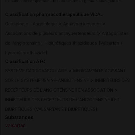
de santé, en complément des documents réglementaires publiés.
Classification pharmacothérapeutique VIDAL
>
>
Cardiologie - Angéiologie
Antihypertenseurs
>
Associations de plusieurs antihypertenseurs
Antagonistes
(
de l'angiotensine II + diurétiques thiazidiques
Valsartan +
)
hydrochlorothiazide
Classification ATC
>
SYSTEME CARDIOVASCULAIRE
MEDICAMENTS AGISSANT
>
SUR LE SYSTEME RENINE-ANGIOTENSINE
INHIBITEURS DES
>
RECEPTEURS DE L'ANGIOTENSINE II EN ASSOCIATION
INHIBITEURS DES RECEPTEURS DE L'ANGIOTENSINE II ET
(
)
DIURETIQUES
VALSARTAN ET DIURETIQUES
Substances
valsartan