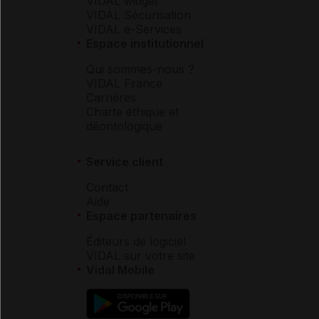
VIDAL widget
VIDAL Sécurisation
VIDAL e-Services
Espace institutionnel
Qui sommes-nous ?
VIDAL France
Carrières
Charte éthique et
déontologique
Service client
Contact
Aide
Espace partenaires
Éditeurs de logiciel
VIDAL sur votre site
Vidal Mobile