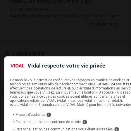
FRANCE 160 mg/12,5 mg Cpr pell Plq/90
Cip :
3400930148969
Modalités de conservation : Avant ouverture : durant 18 mois
Commercialisé
Laboratoire
Vidal respecte votre vie privée
Zydus France
Voir la fiche laboratoire
Ce module vous permet de configurer vos réglages en matière de cookies et
technologies similaires afin de décider comment VIDAL et
ses 124 sociétés t
effectuent des opérations de lecture et/ou d’écriture d’informations au sein 
terminaux que vous utilisez. En cliquant sur le bouton « J’accepte » ci-desso
vous consentez à ce que des cookies soient utilisés sur certains sites et
Rein
applications édités par VIDAL (vidal.fr, campus.vidal.fr, hoptimal.vidal.fr,
evidal.vidal.fr, fr.m3manabu.com et VIDAL Mobile) pour les finalités suivantes
Adaptation de posologie
Mesure d’audience
i
Personnalisation des contenus de ce site
i
Toxicité rénale
Personnalisation des communications vous étant adressées
i