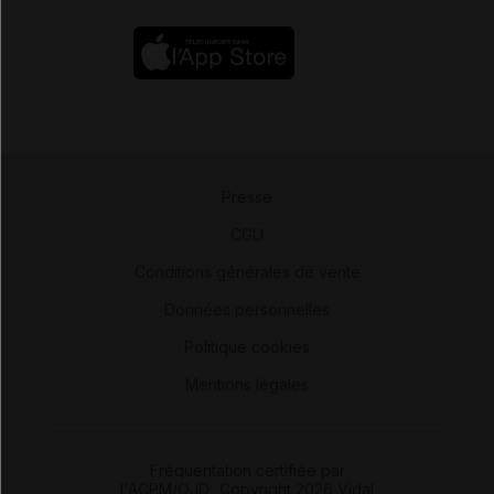
Presse
-
CGU
-
Conditions générales de vente
-
Données personnelles
-
Politique cookies
-
Mentions légales
Fréquentation certifiée par
l'ACPM/OJD
|
Copyright 2026 Vidal