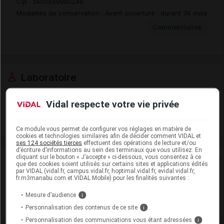
Cip :
3400949980246
Modalités de conservation : Avant ouverture : durant 36 mois
Commercialisé
Laboratoire
Arrow Génériques
Vidal respecte votre vie privée
Voir la fiche laboratoire
Ce module vous permet de configurer vos réglages en matière de
cookies et technologies similaires afin de décider comment VIDAL et
ses 124 sociétés tierces
effectuent des opérations de lecture et/ou
d’écriture d’informations au sein des terminaux que vous utilisez. En
cliquant sur le bouton « J’accepte » ci-dessous, vous consentez à ce
Rein
que des cookies soient utilisés sur certains sites et applications édités
par VIDAL (vidal.fr, campus.vidal.fr, hoptimal.vidal.fr, evidal.vidal.fr,
fr.m3manabu.com et VIDAL Mobile) pour les finalités suivantes :
Adaptation de posologie
Mesure d’audience
i
Toxicité rénale
Personnalisation des contenus de ce site
i
Personnalisation des communications vous étant adressées
i