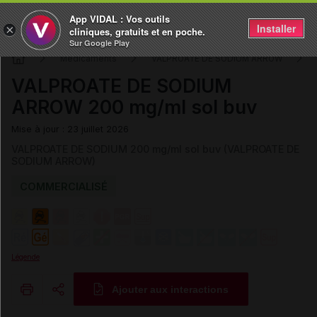
App VIDAL : Vos outils
Installer
×
cliniques, gratuits et en poche.
Sur Google Play
Médicaments
VALPROATE DE SODIUM ARROW
VALPROATE DE SODIUM
ARROW 200 mg/ml sol buv
Mise à jour : 23 juillet 2026
VALPROATE DE SODIUM 200 mg/ml sol buv (VALPROATE DE
SODIUM ARROW)
COMMERCIALISÉ
Légende
Ajouter aux interactions