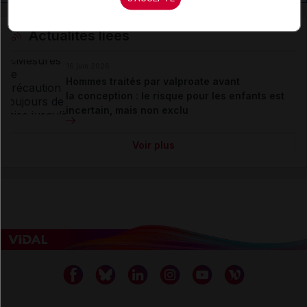
Actualités liées
16 juin 2026
Hommes traités par valproate avant
la conception : le risque pour les enfants est
incertain, mais non exclu
Voir plus