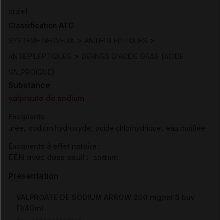
)
orale
Classification ATC
>
>
SYSTEME NERVEUX
ANTIEPILEPTIQUES
>
(
ANTIEPILEPTIQUES
DERIVES D'ACIDE GRAS
ACIDE
)
VALPROÏQUE
Substance
valproate de sodium
Excipients
,
,
,
urée
sodium hydroxyde
acide chlorhydrique
eau purifiée
Excipients à effet notoire :
EEN avec dose seuil :
sodium
Présentation
VALPROATE DE SODIUM ARROW 200 mg/ml S buv
Fl/40ml