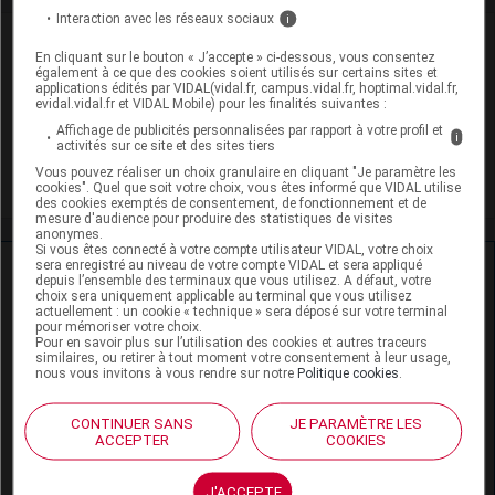
Interaction avec les réseaux sociaux
i
VIDAL Recos
En cliquant sur le bouton « J’accepte » ci-dessous, vous consentez
également à ce que des cookies soient utilisés sur certains sites et
Convulsion fébrile
applications édités par VIDAL(vidal.fr, campus.vidal.fr, hoptimal.vidal.fr,
evidal.vidal.fr et VIDAL Mobile) pour les finalités suivantes :
Affichage de publicités personnalisées par rapport à votre profil et
Épilepsie de l'adulte
i
activités sur ce site et des sites tiers
Vous pouvez réaliser un choix granulaire en cliquant "Je paramètre les
Épilepsie de l'enfant
cookies". Quel que soit votre choix, vous êtes informé que VIDAL utilise
des cookies exemptés de consentement, de fonctionnement et de
mesure d'audience pour produire des statistiques de visites
anonymes.
Si vous êtes connecté à votre compte utilisateur VIDAL, votre choix
sera enregistré au niveau de votre compte VIDAL et sera appliqué
Ressources externes complémentaires
depuis l’ensemble des terminaux que vous utilisez. A défaut, votre
choix sera uniquement applicable au terminal que vous utilisez
actuellement : un cookie « technique » sera déposé sur votre terminal
En savoir plus le site du CRAT
:
pour mémoriser votre choix.
Pour en savoir plus sur l’utilisation des cookies et autres traceurs
similaires, ou retirer à tout moment votre consentement à leur usage,
Acide valproïque - Allaitement
nous vous invitons à vous rendre sur notre
Politique cookies
.
Acide valproïque - Exposition paternelle
CONTINUER SANS
JE PARAMÈTRE LES
ACCEPTER
COOKIES
Acide valproïque - Grossesse
J'ACCEPTE