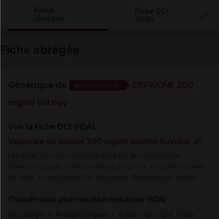
Copier l'url
Fiche
Fiche DCI
abrégée
VIDAL
Email
Fiche abrégée
Générique de
DEPAKINE 200
MONOGRAPHIE
mg/ml sol buv
Voir la Fiche DCI VIDAL :
Valproate de sodium 200 mg/ml solution buvable
Les fiches DCI Vidal constituent une base de connaissances
pharmacologiques et thérapeutiques, proposée aux professionnels
de santé, en complément des documents réglementaires publiés.
Classification pharmacothérapeutique VIDAL
>
>
(
Neurologie
Antiépileptiques
Acide valproïque
Voie