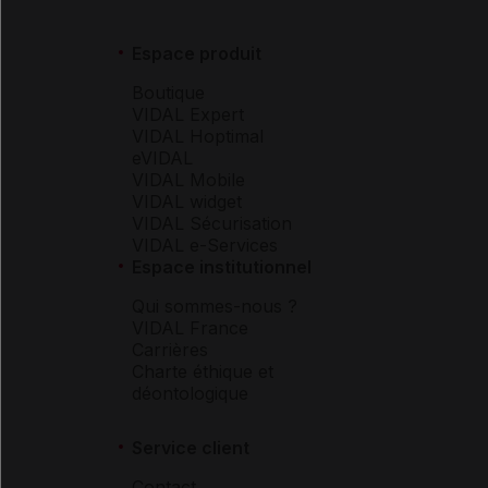
Espace produit
Boutique
VIDAL Expert
VIDAL Hoptimal
eVIDAL
VIDAL Mobile
VIDAL widget
VIDAL Sécurisation
VIDAL e-Services
Espace institutionnel
Qui sommes-nous ?
VIDAL France
Carrières
Charte éthique et
déontologique
Service client
Contact