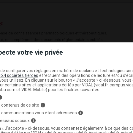
e base de connaissances pharmacologiques et thérapeutiques,
té, en complément des documents réglementaires publiés.
pecte votre vie privée
peutique VIDAL
(
)
enzodiazépines
Voie orale
e configurer vos réglages en matière de cookies et technologies simil
124 sociétés tierces
effectuent des opérations de lecture et/ou d’écr
>
>
EPTIQUES
ANXIOLYTIQUES
DERIVES DE LA
ous utilisez. En cliquant sur le bouton « J’accepte » ci-dessous, vou
ur certains sites et applications édités par VIDAL (vidal.fr, campus.vidal.
abu.com et VIDAL Mobile) pour les finalités suivantes :
i
 contenus de ce site
i
s communications vous étant adressées
i
 réseaux sociaux
i
éarate
on « J’accepte » ci-dessous, vous consentez également à ce que des co
ne
tions édités par VIDAL(vidal.fr, campus.vidal.fr, hoptimal.vidal.fr, evidal.