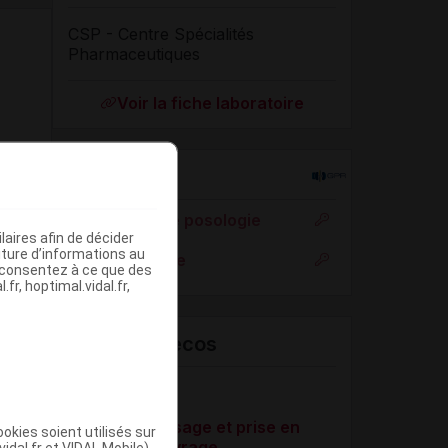
CSP - Centre Spécialités
Pharmaceutiques
Voir la fiche laboratoire
Rein
Adaptation de posologie
aires afin de décider
iture d’informations au
Toxicité rénale
s consentez à ce que des
fr, hoptimal.vidal.fr,
VIDAL Recos
Agitation
Alcool : mésusage et prise en
okies soient utilisés sur
charge du sevrage
vidal.fr et VIDAL Mobile)