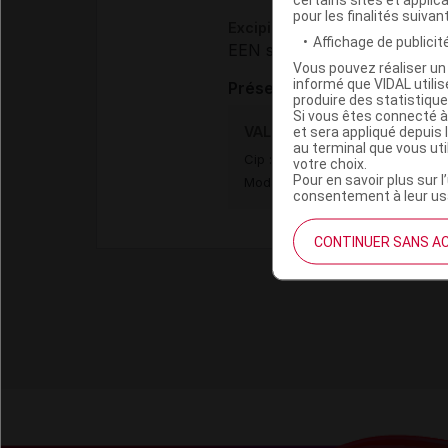
pour les finalités suivan
Excipients à effet notoire :
Affichage de publicité
EEN sans dose seuil :
lactos
Vous pouvez réaliser un 
informé que VIDAL util
Présentation
produire des statistiqu
Si vous êtes connecté à
VALIUM 10 mg Cpr séc 1Plq/
et sera appliqué depuis 
au terminal que vous ut
Cip :
3400931112723
votre choix.
Pour en savoir plus sur l
Modalités de conservation : Avan
consentement à leur usa
CONTINUER SANS A