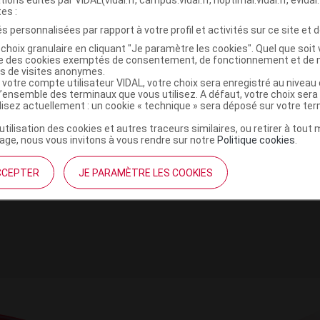
tes :
s personnalisées par rapport à votre profil et activités sur ce site et d
e
choix granulaire en cliquant "Je paramètre les cookies". Quel que soit 
ise des cookies exemptés de consentement, de fonctionnement et de 
es de visites anonymes.
 votre compte utilisateur VIDAL, votre choix sera enregistré au nivea
30
l’ensemble des terminaux que vous utilisez. A défaut, votre choix ser
ilisez actuellement : un cookie « technique » sera déposé sur votre te
Commercialisé
’utilisation des cookies et autres traceurs similaires, ou retirer à tou
t ouverture : durant 5 ans
ge, nous vous invitons à vous rendre sur notre
Politique cookies
.
CCEPTER
JE PARAMÈTRE LES COOKIES