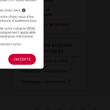
Soins palliatifs et
es sites tiers
i
accompagnement
votre choix, vous êtes
mesure d'audience pour
Trouble anxieux généralisé
u de votre compte VIDAL
a uniquement applicable
rminal pour mémoriser
Ressources externes
t moment votre
complémentaires
J'ACCEPTE
En savoir plus le site du CRAT
:
Diazépam - Allaitement
Diazépam - Grossesse