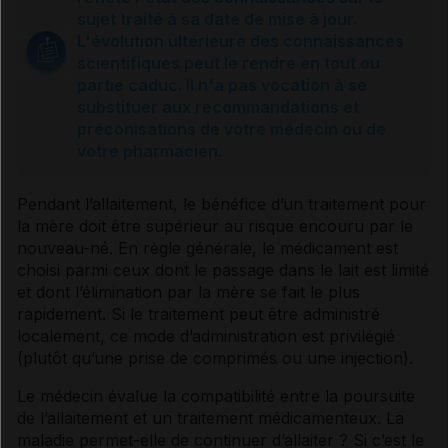
Comment le médecin prescrit-il pendant la grossesse
sujet traité à sa date de mise à jour.
et l'allaitement ?
L'évolution ultérieure des connaissances
scientifiques peut le rendre en tout ou
partie caduc. Il n'a pas vocation à se
La prescription de médicaments pendant
substituer aux recommandations et
l'allaitement
préconisations de votre médecin ou de
votre pharmacien.
Sources et références
Pendant l’allaitement, le bénéfice d’un traitement pour
la mère doit être supérieur au risque encouru par le
nouveau-né. En règle générale, le médicament est
choisi parmi ceux dont le passage dans le lait est limité
et dont l’élimination par la mère se fait le plus
rapidement. Si le traitement peut être administré
localement, ce mode d’administration est privilégié
(plutôt qu’une prise de comprimés ou une injection).
Le médecin évalue la compatibilité entre la poursuite
de l’allaitement et un traitement médicamenteux. La
maladie permet-elle de continuer d’allaiter ? Si c’est le