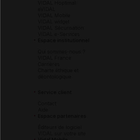
VIDAL Hoptimal
eVIDAL
VIDAL Mobile
VIDAL widget
VIDAL Sécurisation
VIDAL e-Services
Espace institutionnel
Qui sommes-nous ?
VIDAL France
Carrières
Charte éthique et
déontologique
Service client
Contact
Aide
Espace partenaires
Éditeurs de logiciel
VIDAL sur votre site
Vidal Mobile