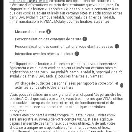
ses 124 sociétés tierces
effectuent des opérations de lecture et/ou
de l’allaitement. Pour maintenir la lactation, votre
d’écriture d’informations au sein des terminaux que vous utilisez. En
médecin pourra vous conseiller l’usage d’un tire-lait.
cliquant sur le bouton « J’accepte » ci-dessous, vous consentez à ce
que des cookies soient utilisés sur certains sites et applications édités
par VIDAL (vidal.fr, campus.vidal.fr, hoptimal.vidal.fr, evidal.vidal.fr,
fr.m3manabu.com et VIDAL Mobile) pour les finalités suivantes :
L'allaitement doit être définitivement
arrêté.
Mesure d’audience
i
Personnalisation des contenus de ce site
i
Dans le cas d’une interruption après plusieurs
Personnalisation des communications vous étant adressées
i
semaines d’allaitement, l’arrêt progressif des tétées
Interaction avec les réseaux sociaux
i
suffit habituellement à tarir le lait. Dans le cas d’un
En cliquant sur le bouton « J’accepte » ci-dessous, vous consentez
arrêt peu de temps après la naissance, un
également à ce que des cookies soient utilisés sur certains sites et
médicament inhibiteur de la lactation vous sera
applications édités par VIDAL(vidal.fr, campus.vidal.fr, hoptimal.vidal.fr,
evidal.vidal.fr et VIDAL Mobile) pour les finalités suivantes :
éventuellement prescrit.
Affichage de publicités personnalisées par rapport à votre profil et
i
activités sur ce site et des sites tiers
Vous pouvez réaliser un choix granulaire en cliquant "Je paramètre les
Le rôle du pharmacien pendant la grossesse et
cookies". Quel que soit votre choix, vous êtes informé que VIDAL utilise
l'allaitement
des cookies exemptés de consentement, de fonctionnement et de
mesure d'audience pour produire des statistiques de visites
anonymes.
Pendant toute la période de votre grossesse et
Si vous êtes connecté à votre compte utilisateur VIDAL, votre choix
pendant l’allaitement, n’hésitez pas à solliciter le
sera enregistré au niveau de votre compte VIDAL et sera appliqué
depuis l’ensemble des terminaux que vous utilisez. A défaut, votre
conseil de votre pharmacien. S’il le peut, il vous
choix sera uniquement applicable au terminal que vous utilisez
orientera vers des médicaments sans
actuellement : un cookie « technique » sera déposé sur votre terminal