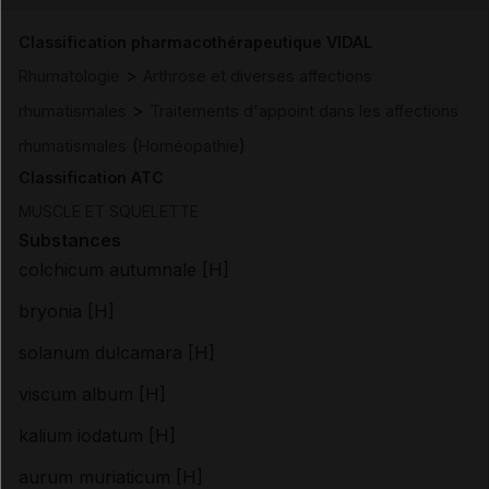
Classification pharmacothérapeutique VIDAL
>
Rhumatologie
Arthrose et diverses affections
>
rhumatismales
Traitements d'appoint dans les affections
(
)
rhumatismales
Homéopathie
Classification ATC
MUSCLE ET SQUELETTE
Substances
colchicum autumnale [H]
bryonia [H]
solanum dulcamara [H]
viscum album [H]
kalium iodatum [H]
aurum muriaticum [H]