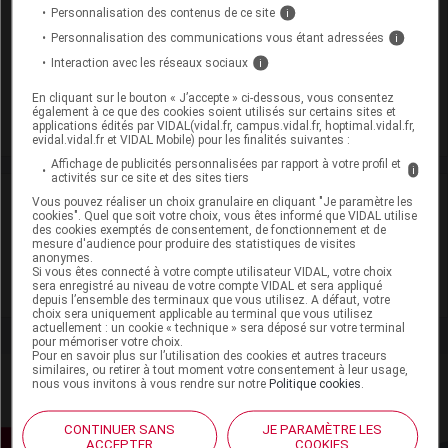
Modalités de conservation : Avant ouverture : durant 4 ans
Personnalisation des contenus de ce site
i
(Tenir le récipient bien fermé)
Personnalisation des communications vous étant adressées
i
Après ouverture : durant 1 mois (Tenir le récipient bien
Interaction avec les réseaux sociaux
i
fermé)
En cliquant sur le bouton « J’accepte » ci-dessous, vous consentez
Commercialisé
également à ce que des cookies soient utilisés sur certains sites et
applications édités par VIDAL(vidal.fr, campus.vidal.fr, hoptimal.vidal.fr,
evidal.vidal.fr et VIDAL Mobile) pour les finalités suivantes :
Affichage de publicités personnalisées par rapport à votre profil et
i
activités sur ce site et des sites tiers
Laboratoire
Vous pouvez réaliser un choix granulaire en cliquant "Je paramètre les
cookies". Quel que soit votre choix, vous êtes informé que VIDAL utilise
des cookies exemptés de consentement, de fonctionnement et de
mesure d'audience pour produire des statistiques de visites
Lehning
anonymes.
Si vous êtes connecté à votre compte utilisateur VIDAL, votre choix
sera enregistré au niveau de votre compte VIDAL et sera appliqué
Voir la fiche laboratoire
depuis l’ensemble des terminaux que vous utilisez. A défaut, votre
choix sera uniquement applicable au terminal que vous utilisez
actuellement : un cookie « technique » sera déposé sur votre terminal
pour mémoriser votre choix.
Pour en savoir plus sur l’utilisation des cookies et autres traceurs
similaires, ou retirer à tout moment votre consentement à leur usage,
nous vous invitons à vous rendre sur notre
Politique cookies
.
CONTINUER SANS
JE PARAMÈTRE LES
ACCEPTER
COOKIES