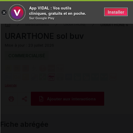
App VIDAL : Vos outils
Installer
×
cliniques, gratuits et en poche.
Sur Google Play
URARTHONE sol 
Médicaments
URARTHONE
URARTHONE sol buv
Mise à jour : 23 juillet 2026
COMMERCIALISÉ
Légende
Ajouter aux interactions
Copier l'url
Fiche abrégée
Email