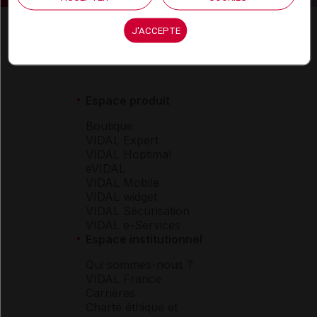
J'ACCEPTE
Espace produit
Boutique
VIDAL Expert
VIDAL Hoptimal
eVIDAL
VIDAL Mobile
VIDAL widget
VIDAL Sécurisation
VIDAL e-Services
Espace institutionnel
Qui sommes-nous ?
VIDAL France
Carrières
Charte éthique et