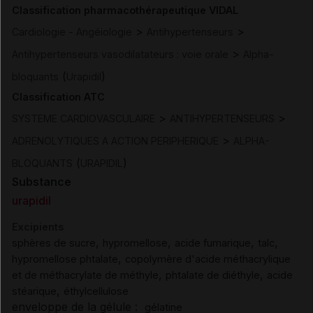
Classification pharmacothérapeutique VIDAL
>
>
Cardiologie - Angéiologie
Antihypertenseurs
>
Antihypertenseurs vasodilatateurs : voie orale
Alpha-
(
)
bloquants
Urapidil
Classification ATC
>
>
SYSTEME CARDIOVASCULAIRE
ANTIHYPERTENSEURS
>
ADRENOLYTIQUES A ACTION PERIPHERIQUE
ALPHA-
(
)
BLOQUANTS
URAPIDIL
Substance
urapidil
Excipients
,
,
,
,
sphères de sucre
hypromellose
acide fumarique
talc
,
hypromellose phtalate
copolymère d'acide méthacrylique
,
,
et de méthacrylate de méthyle
phtalate de diéthyle
acide
,
stéarique
éthylcellulose
enveloppe de la gélule :
gélatine