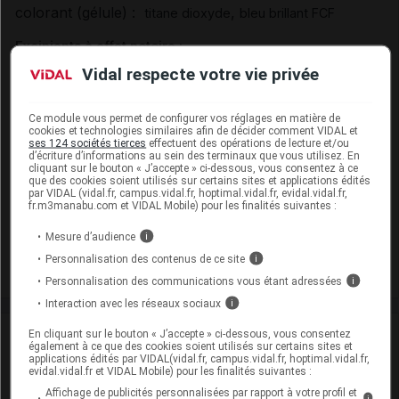
colorant (gélule) :
,
titane dioxyde
bleu brillant FCF
Excipients à effet notoire :
EEN sans dose seuil :
,
saccharose
azorubine
Vidal respecte votre vie privée
Présentation
Ce module vous permet de configurer vos réglages en matière de
cookies et technologies similaires afin de décider comment VIDAL et
URAPIDIL CRISTERS LP 60 mg Gél LP Fl/30
ses 124 sociétés tierces
effectuent des opérations de lecture et/ou
d’écriture d’informations au sein des terminaux que vous utilisez. En
Cip :
3400930202937
cliquant sur le bouton « J’accepte » ci-dessous, vous consentez à ce
que des cookies soient utilisés sur certains sites et applications édités
Modalités de conservation : Avant ouverture : durant 36 mois
par VIDAL (vidal.fr, campus.vidal.fr, hoptimal.vidal.fr, evidal.vidal.fr,
(Tenir le récipient bien fermé)
fr.m3manabu.com et VIDAL Mobile) pour les finalités suivantes :
Après ouverture : durant 50 jours
Mesure d’audience
i
Commercialisé
Personnalisation des contenus de ce site
i
Personnalisation des communications vous étant adressées
i
Interaction avec les réseaux sociaux
i
Laboratoire
En cliquant sur le bouton « J’accepte » ci-dessous, vous consentez
également à ce que des cookies soient utilisés sur certains sites et
applications édités par VIDAL(vidal.fr, campus.vidal.fr, hoptimal.vidal.fr,
evidal.vidal.fr et VIDAL Mobile) pour les finalités suivantes :
Cristers
Affichage de publicités personnalisées par rapport à votre profil et
i