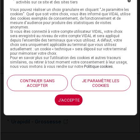
activités sur ce site et des sites tiers
Voir la fiche laboratoire
Vous pouvez réaliser un choix granulaire en cliquant "Je paramètre les
cookies". Quel que soit votre choix, vous êtes informé que VIDAL utilise
des cookies exemptés de consentement, de fonctionnement et de
mesure d'audience pour produire des statistiques de visites
anonymes.
Rein
Si vous êtes connecté à votre compte utilisateur VIDAL, votre choix
sera enregistré au niveau de votre compte VIDAL et sera appliqué
depuis l’ensemble des terminaux que vous utilisez. A défaut, votre
Adaptation de posologie
choix sera uniquement applicable au terminal que vous utilisez
actuellement : un cookie « technique » sera déposé sur votre terminal
pour mémoriser votre choix.
Toxicité rénale
Pour en savoir plus sur l’utilisation des cookies et autres traceurs
similaires, ou retirer à tout moment votre consentement à leur usage,
nous vous invitons à vous rendre sur notre
Politique cookies
.
CONTINUER SANS
JE PARAMÈTRE LES
Ressources externes complémentaires
ACCEPTER
COOKIES
En savoir plus le site du CRAT
:
J'ACCEPTE
Urapidil - Allaitement
Urapidil - Grossesse