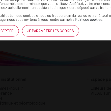
l’ensemble des terminaux que vous utilisez. A défaut, votre choix ser
/30 [GR1]
ilisez actuellement : un cookie « technique » sera déposé sur votre te
Commercialisé
’utilisation des cookies et autres traceurs similaires, ou retirer à tou
t ouverture : < 25° durant 36 mois
ge, nous vous invitons à vous rendre sur notre
Politique cookies
.
CCEPTER
JE PARAMÈTRE LES COOKIES
institutionnel
Espace pa
mmes-nous ?
Éditeurs de
France
VIDAL sur 
es
éthique et déontologique