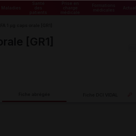
Santé
Prise en
Formations
Maladies
des
charge
Actual
médicales
patients
médicale
A 1 µg caps orale [GR1]
rale [GR1]
Fiche abrégée
Fiche DCI VIDAL