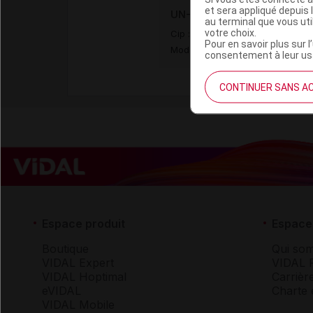
et sera appliqué depuis 
UN-ALFA 1 µg Caps orale Plq
au terminal que vous ut
votre choix.
Cip :
3400949003341
Pour en savoir plus sur l
Modalités de conservation : Avan
consentement à leur usa
CONTINUER SANS A
Espace produit
Espace 
Boutique
Qui so
VIDAL Expert
VIDAL 
VIDAL Hoptimal
Carrièr
eVIDAL
Charte 
VIDAL Mobile