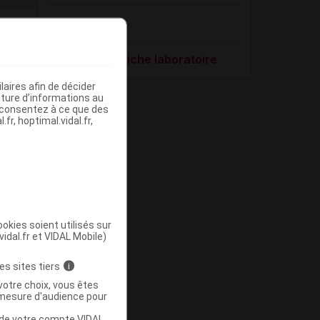
Difarmed SL
Voir la fiche laboratoire
aires afin de décider
iture d’informations au
s consentez à ce que des
fr, hoptimal.vidal.fr,
okies soient utilisés sur
vidal.fr et VIDAL Mobile)
es sites tiers
i
votre choix, vous êtes
mesure d'audience pour
u de votre compte VIDAL