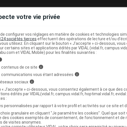
pecte votre vie privée
le
e base de connaissances pharmacologiques et thérapeutiques,
e configurer vos réglages en matière de cookies et technologies simil
té, en complément des documents réglementaires publiés.
124 sociétés tierces
effectuent des opérations de lecture et/ou d’écr
ous utilisez. En cliquant sur le bouton « J’accepte » ci-dessous, vou
ur certains sites et applications édités par VIDAL (vidal.fr, campus.vidal.
peutique VIDAL
abu.com et VIDAL Mobile) pour les finalités suivantes :
>
>
>
on
Vitamines
Vitamines D
Vitamines D3
i
 contenus de ce site
i
)
ylée en C1 : 1 alpha (OH) D3
s communications vous étant adressées
i
 réseaux sociaux
i
>
>
ISME
VITAMINES
VITAMINES A ET D,
on « J’accepte » ci-dessous, vous consentez également à ce que des co
tions édités par VIDAL(vidal.fr, campus.vidal.fr, hoptimal.vidal.fr, evidal.
>
(
)
USES
VITAMINE D ET ANALOGUES
ALFACALCIDOL
tes :
s personnalisées par rapport à votre profil et activités sur ce site et d
choix granulaire en cliquant "Je paramètre les cookies". Quel que soit 
ise des cookies exemptés de consentement, de fonctionnement et de 
es de visites anonymes.
 votre compte utilisateur VIDAL, votre choix sera enregistré au nivea