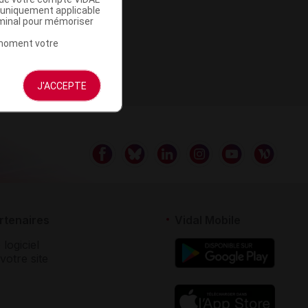
a uniquement applicable
rminal pour mémoriser
t moment votre
J'ACCEPTE
rtenaires
Vidal Mobile
 logiciel
votre site