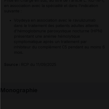
Prise en charge en sus, au titre de l'article L. 162-18-1,
en association avec la spécialité et dans l'indication
suivante :
Voydeya en association avec le ravulizumab
dans le traitement des patients adultes atteints
d'hémoglobinurie paroxystique nocturne (HPN)
présentant une anémie hémolytique
symptomatique après un traitement par
inhibiteur du complément C5 pendant au moins 6
mois.
Source :
RCP du 11/09/2025
Monographie