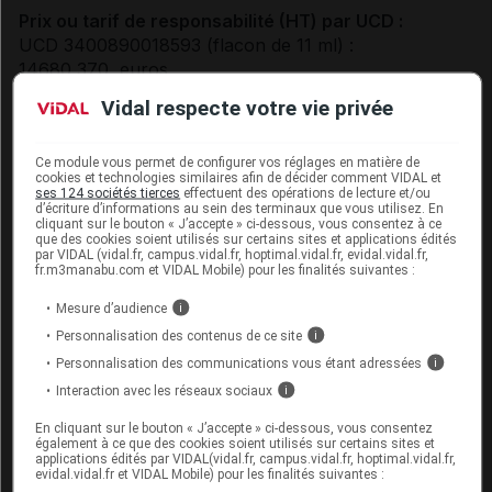
Prix ou tarif de responsabilité (HT) par UCD :
UCD 3400890018593 (flacon de 11 ml) :
14680,370 euros.
Vidal respecte votre vie privée
Inscrit sur la liste des spécialités prises en charge en
sus des GHS dans les indications :
Ce module vous permet de configurer vos réglages en matière de
Traitement de l'hémoglobinurie paroxystique
cookies et technologies similaires afin de décider comment VIDAL et
ses 124 sociétés tierces
effectuent des opérations de lecture et/ou
nocturne (HPN) chez les patients adultes et
d’écriture d’informations au sein des terminaux que vous utilisez. En
chez les patients pédiatriques pesant 10 kg ou
cliquant sur le bouton « J’accepte » ci-dessous, vous consentez à ce
que des cookies soient utilisés sur certains sites et applications édités
plus :
par VIDAL (vidal.fr, campus.vidal.fr, hoptimal.vidal.fr, evidal.vidal.fr,
fr.m3manabu.com et VIDAL Mobile) pour les finalités suivantes :
qui présentent une hémolyse avec un ou
des symptôme(s) clinique(s) indiquant une
Mesure d’audience
i
forte activité de la maladie ;
Personnalisation des contenus de ce site
i
qui sont stables sur le plan clinique après
Personnalisation des communications vous étant adressées
i
un traitement par l'eculizumab pendant au
Interaction avec les réseaux sociaux
i
moins les 6 derniers mois.
En cliquant sur le bouton « J’accepte » ci-dessous, vous consentez
Traitement du syndrome hémolytique et
également à ce que des cookies soient utilisés sur certains sites et
urémique atypique (SHUa) chez les patients
applications édités par VIDAL(vidal.fr, campus.vidal.fr, hoptimal.vidal.fr,
evidal.vidal.fr et VIDAL Mobile) pour les finalités suivantes :
pesant 10 kg ou plus, naïfs d'inhibiteur du