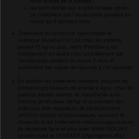
forte activité de la maladie ;
qui sont stables sur le plan clinique après
un traitement par l'eculizumab pendant au
moins les 6 derniers mois.
Traitement du syndrome hémolytique et
urémique atypique (SHUa) chez les patients
pesant 10 kg ou plus, naïfs d'inhibiteur du
complément ou ayant reçu un traitement par
l'eculizumab pendant au moins 3 mois et
présentant des signes de réponse à l'eculizumab
;
En addition au traitement standard, incluant les
immunosuppresseurs de première ligne, chez les
patients adultes atteints de myasthénie auto-
immune généralisée (MAg) et présentant des
anticorps anti-récepteurs de l'acétylcholine
(aRACh) restant symptomatiques, excluant le
rituximab et les traitements immunosuppresseurs
de deuxième ligne et plus avec AMM (SOLIRIS
[eculizumab] et VYVGART [efgartgimod alfa]) ;