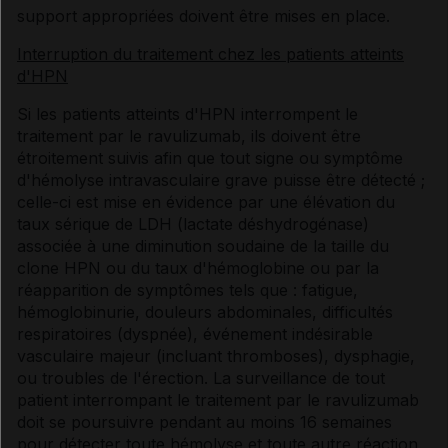
support appropriées doivent être mises en place.
Interruption du traitement chez les patients atteints
d'HPN
Si les patients atteints d'HPN interrompent le
traitement par le ravulizumab, ils doivent être
étroitement suivis afin que tout signe ou symptôme
d'hémolyse intravasculaire grave puisse être détecté ;
celle-ci est mise en évidence par une élévation du
taux sérique de LDH (lactate déshydrogénase)
associée à une diminution soudaine de la taille du
clone HPN ou du taux d'hémoglobine ou par la
réapparition de symptômes tels que : fatigue,
hémoglobinurie, douleurs abdominales, difficultés
respiratoires (dyspnée), événement indésirable
vasculaire majeur (incluant thromboses), dysphagie,
ou troubles de l'érection. La surveillance de tout
patient interrompant le traitement par le ravulizumab
doit se poursuivre pendant au moins 16 semaines
pour détecter toute hémolyse et toute autre réaction.