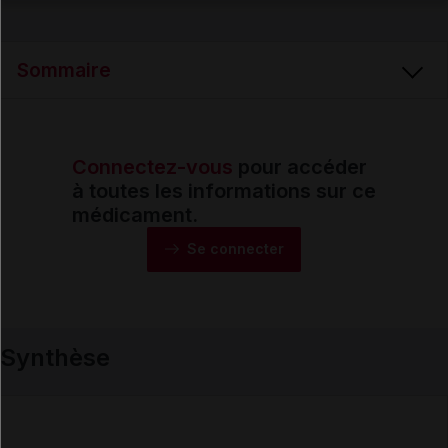
Email
Sommaire
Connectez-vous
pour accéder
Synthèse
à toutes les informations sur ce
médicament.
Monographie
Se connecter
Formes et présentations
Synthèse
Composition
Indications