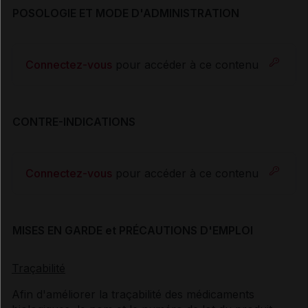
POSOLOGIE ET MODE D'ADMINISTRATION
Connectez-vous
pour accéder à ce contenu
CONTRE-INDICATIONS
Connectez-vous
pour accéder à ce contenu
MISES EN GARDE et PRÉCAUTIONS D'EMPLOI
Traçabilité
Afin d'améliorer la traçabilité des médicaments