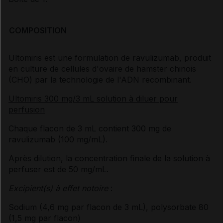
COMPOSITION
Ultomiris est une formulation de ravulizumab, produit
en culture de cellules d'ovaire de hamster chinois
(CHO) par la technologie de l'ADN recombinant.
Ultomiris 300 mg/3 mL solution à diluer pour
perfusion
Chaque flacon de 3 mL contient 300 mg de
ravulizumab (100 mg/mL).
Après dilution, la concentration finale de la solution à
perfuser est de 50 mg/mL.
Excipient(s) à effet notoire
:
Sodium (4,6 mg par flacon de 3 mL), polysorbate 80
(1,5 mg par flacon)