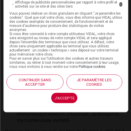
Affichage de publicités personnalisées par rapport à votre profil et
complément ou ayant reçu un traitement par
i
activités sur ce site et des sites tiers
l'eculizumab pendant au moins 3 mois et
Vous pouvez réaliser un choix granulaire en cliquant "Je paramètre les
présentant des signes de réponse à l'eculizumab
cookies". Quel que soit votre choix, vous êtes informé que VIDAL utilise
des cookies exemptés de consentement, de fonctionnement et de
;
mesure d'audience pour produire des statistiques de visites
En addition au traitement standard, incluant les
anonymes.
Si vous êtes connecté à votre compte utilisateur VIDAL, votre choix
immunosuppresseurs de première ligne, chez les
sera enregistré au niveau de votre compte VIDAL et sera appliqué
depuis l’ensemble des terminaux que vous utilisez. A défaut, votre
patients adultes atteints de myasthénie auto-
choix sera uniquement applicable au terminal que vous utilisez
immune généralisée (MAg) et présentant des
actuellement : un cookie « technique » sera déposé sur votre terminal
pour mémoriser votre choix.
anticorps anti-récepteurs de l'acétylcholine
Pour en savoir plus sur l’utilisation des cookies et autres traceurs
(aRACh) restant symptomatiques, excluant le
similaires, ou retirer à tout moment votre consentement à leur usage,
nous vous invitons à vous rendre sur notre
Politique cookies
.
rituximab et les traitements immunosuppresseurs
de deuxième ligne et plus avec AMM (SOLIRIS
CONTINUER SANS
JE PARAMÈTRE LES
[eculizumab] et VYVGART [efgartgimod alfa]) ;
ACCEPTER
COOKIES
Traitement de la maladie du spectre de la
neuromyélite optique chez les patients adultes
J'ACCEPTE
présentant des anticorps anti-aquaporine 4
(AQP4) et en échec des traitements de fond
immunosuppresseurs (rituximab, azathioprine,
mycophénolate mofétil).