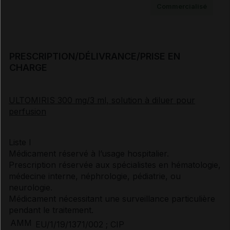
Commercialisé
Documents de référence
PRESCRIPTION/DÉLIVRANCE/PRISE EN
CHARGE
Synthèse d'avis HAS (5)
ULTOMIRIS 300 mg/3 ml, solution à diluer pour
perfusion
Avis de la transparence (SMR/ASMR) (8)
Liste I
Médicament réservé à l’usage hospitalier.
Prescription réservée aux spécialistes en hématologie,
médecine interne, néphrologie, pédiatrie, ou
neurologie.
Médicament nécessitant une surveillance particulière
pendant le traitement.
AMM
EU/1/19/1371/002 ; CIP