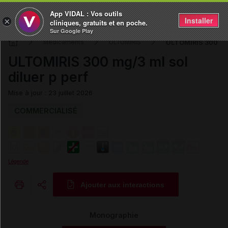
App VIDAL : Vos outils
Installer
×
cliniques, gratuits et en poche.
Sur Google Play
ULTOMIRIS 300 mg/3
Médicaments
ULTOMIRIS
ULTOMIRIS 300 mg/3 ml sol
diluer p perf
Mise à jour : 23 juillet 2026
COMMERCIALISÉ
Légende
Ajouter aux interactions
Copier l'url
Monographie