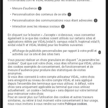
fr.m3manabu.com et VIDAL Mobile) pour les finalités suivantes :
Mesure d’audience
i
Personnalisation des contenus de ce site
i
Laboratoire
Personnalisation des communications vous étant adressées
i
Interaction avec les réseaux sociaux
i
Medipha Santé
En cliquant sur le bouton « J’accepte » ci-dessous, vous consentez
également à ce que des cookies soient utilisés sur certains sites et
applications édités par VIDAL(vidal.fr, campus.vidal.fr, hoptimal.vidal.fr,
Voir la fiche laboratoire
evidal.vidal.fr et VIDAL Mobile) pour les finalités suivantes :
Affichage de publicités personnalisées par rapport à votre profil et
i
activités sur ce site et des sites tiers
Ressources externes complémentaires
Vous pouvez réaliser un choix granulaire en cliquant "Je paramètre les
cookies". Quel que soit votre choix, vous êtes informé que VIDAL utilise
des cookies exemptés de consentement, de fonctionnement et de
En savoir plus le site du CRAT
:
mesure d'audience pour produire des statistiques de visites
anonymes.
Si vous êtes connecté à votre compte utilisateur VIDAL, votre choix
Prednisolone - Allaitement
sera enregistré au niveau de votre compte VIDAL et sera appliqué
depuis l’ensemble des terminaux que vous utilisez. A défaut, votre
choix sera uniquement applicable au terminal que vous utilisez
Prednisolone - Grossesse
actuellement : un cookie « technique » sera déposé sur votre terminal
pour mémoriser votre choix.
Pour en savoir plus sur l’utilisation des cookies et autres traceurs
similaires, ou retirer à tout moment votre consentement à leur usage,
nous vous invitons à vous rendre sur notre
Politique cookies
.