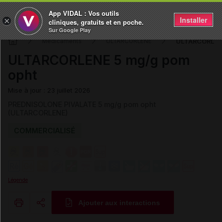
App VIDAL : Vos outils
Installer
×
cliniques, gratuits et en poche.
Sur Google Play
ULTARCORLENE
Médicaments
ULTARCORLENE
ULTARCORLENE 5 mg/g pom
opht
Mise à jour : 23 juillet 2026
PREDNISOLONE PIVALATE 5 mg/g pom opht
(ULTARCORLENE)
COMMERCIALISÉ
Légende
Ajouter aux interactions