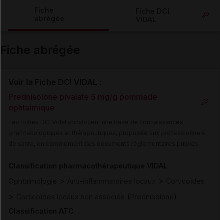
Copier l'url
Fiche
Fiche DCI
abrégée
VIDAL
Email
Fiche abrégée
Voir la Fiche DCI VIDAL :
Prednisolone pivalate 5 mg/g pommade
ophtalmique
Les fiches DCI Vidal constituent une base de connaissances
pharmacologiques et thérapeutiques, proposée aux professionnels
de santé, en complément des documents réglementaires publiés.
Classification pharmacothérapeutique VIDAL
>
>
Ophtalmologie
Anti-inflammatoires locaux
Corticoïdes
>
(
)
Corticoïdes locaux non associés
Prednisolone
Classification ATC