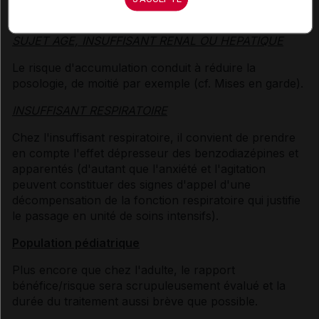
éventuellement inconfortable de cette phase.
SUJET AGE, INSUFFISANT RENAL OU HEPATIQUE
Le risque d'accumulation conduit à réduire la
posologie, de moitié par exemple (cf. Mises en garde).
INSUFFISANT RESPIRATOIRE
Chez l'insuffisant respiratoire, il convient de prendre
en compte l'effet dépresseur des benzodiazépines et
apparentés (d'autant que l'anxiété et l'agitation
peuvent constituer des signes d'appel d'une
décompensation de la fonction respiratoire qui justifie
le passage en unité de soins intensifs).
Population pédiatrique
Plus encore que chez l'adulte, le rapport
bénéfice/risque sera scrupuleusement évalué et la
durée du traitement aussi brève que possible.