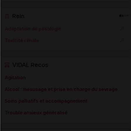
Rein
Adaptation de posologie
Toxicité rénale
VIDAL Recos
Agitation
Alcool : mésusage et prise en charge du sevrage
Soins palliatifs et accompagnement
Trouble anxieux généralisé