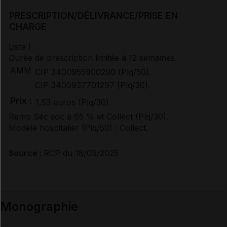
PRESCRIPTION/DÉLIVRANCE/PRISE EN
CHARGE
Avis de la transparence (SMR/ASMR) (3)
Liste I
Durée de prescription limitée à 12 semaines.
AMM
CIP 3400955900290 (Plq/50).
CIP 3400937701297 (Plq/30).
Prix :
1,53 euros (Plq/30).
Remb Séc soc à 65 % et Collect (Plq/30).
Modèle hospitalier (Plq/50) : Collect.
Source :
RCP du 18/09/2025
Monographie