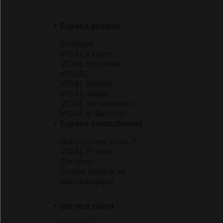
Espace produit
Boutique
VIDAL Expert
VIDAL Hoptimal
eVIDAL
VIDAL Mobile
VIDAL widget
VIDAL Sécurisation
VIDAL e-Services
Espace institutionnel
Qui sommes-nous ?
VIDAL France
Carrières
Charte éthique et
déontologique
Service client