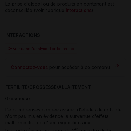
La prise d'alcool ou de produits en contenant est
déconseillée (voir rubrique
Interactions
).
INTERACTIONS
Voir dans l'analyse d'ordonnance
Connectez-vous
pour accéder à ce contenu
FERTILITÉ/GROSSESSE/ALLAITEMENT
Grossesse
De nombreuses données issues d'études de cohorte
n'ont pas mis en évidence la survenue d'effets
malformatifs lors d'une exposition aux
er
benzodiazépines au cours du 1
trimestre de la