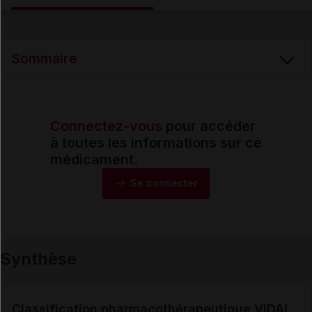
Email
Sommaire
Connectez-vous
pour accéder
Synthèse
à toutes les informations sur ce
médicament.
Monographie
Se connecter
Formes et présentations
Synthèse
Composition
Indications
Classification pharmacothérapeutique VIDAL