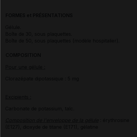
FORMES et PRÉSENTATIONS
Gélule.
Boîte de 30, sous plaquettes.
Boîte de 50, sous plaquettes (modèle hospitalier).
COMPOSITION
Pour une gélule :
Clorazépate dipotassique : 5 mg
Excipients :
Carbonate de potassium, talc.
Composition de l'enveloppe de la gélule
: érythrosine
(E127), dioxyde de titane (E171), gélatine