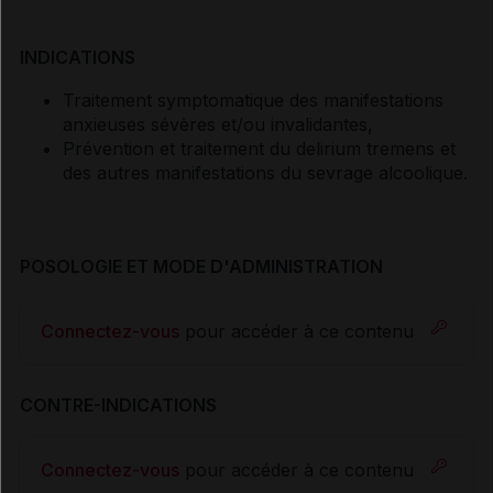
INDICATIONS
Traitement symptomatique des manifestations
anxieuses sévères et/ou invalidantes,
Prévention et traitement du delirium tremens et
des autres manifestations du sevrage alcoolique.
POSOLOGIE ET MODE D'ADMINISTRATION
Connectez-vous
pour accéder à ce contenu
CONTRE-INDICATIONS
Connectez-vous
pour accéder à ce contenu