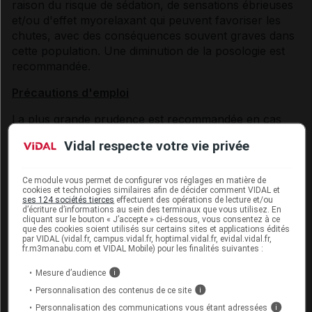
raison du risque de sédation, de sensations ébrieuses
et/ou d'effet myorelaxant qui peuvent favoriser les
chutes, avec des conséquences souvent graves dans
cette population. Une diminution de la posologie est
recommandée.
Précautions d'emploi
La plus grande prudence est recommandée en cas
d'antécédents d'alcoolisme ou d'autres dépendances,
Vidal respecte votre vie privée
médicamenteuses ou non (voir rubrique
Interactions
).
IDEE SUICIDAIRE/TENTATIVE DE SUICIDE/SUICIDE ET
Ce module vous permet de configurer vos réglages en matière de
DEPRESSION
cookies et technologies similaires afin de décider comment VIDAL et
ses 124 sociétés tierces
effectuent des opérations de lecture et/ou
d’écriture d’informations au sein des terminaux que vous utilisez. En
Certaines études épidémiologiques montrent une
cliquant sur le bouton « J’accepte » ci-dessous, vous consentez à ce
que des cookies soient utilisés sur certains sites et applications édités
augmentation de l'incidence des idées suicidaires, des
par VIDAL (vidal.fr, campus.vidal.fr, hoptimal.vidal.fr, evidal.vidal.fr,
tentatives de suicide et des suicides chez les patients
fr.m3manabu.com et VIDAL Mobile) pour les finalités suivantes :
dépressifs ou non, et traités par des benzodiazépines
Mesure d’audience
i
et autres hypnotiques, y compris le clorazépate
Personnalisation des contenus de ce site
i
dipotassique. Cependant, le lien de causalité n'a pas
Personnalisation des communications vous étant adressées
i
été établi.