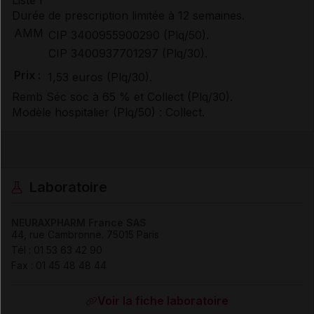
Liste I
Durée de prescription limitée à 12 semaines.
AMM
CIP 3400955900290 (Plq/50).
CIP 3400937701297 (Plq/30).
Prix :
1,53 euros (Plq/30).
Remb Séc soc à 65 % et Collect (Plq/30).
Modèle hospitalier (Plq/50) : Collect.
Laboratoire
NEURAXPHARM France SAS
44, rue Cambronne
.
75015
Paris
Tél
:
01 53 63 42 90
Fax
:
01 45 48 48 44
Voir la fiche laboratoire