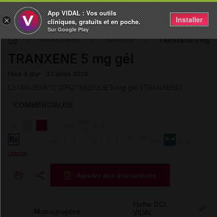
App VIDAL : Vos outils
Installer
×
cliniques, gratuits et en poche.
Sur Google Play
TRANXENE 5 mg g
Médicaments
TRANXENE
TRANXENE 5 mg gél
Mise à jour : 23 juillet 2026
CLORAZEPATE DIPOTASSIQUE 5 mg gél (TRANXENE)
COMMERCIALISÉ
Légende
Ajouter aux interactions
Copier l'url
Fiche DCI
Monographie
VIDAL