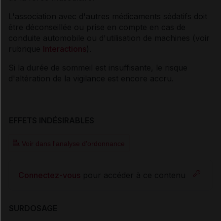
L'association avec d'autres médicaments sédatifs doit
être déconseillée ou prise en compte en cas de
conduite automobile ou d'utilisation de machines (voir
rubrique
Interactions
).
Si la durée de sommeil est insuffisante, le risque
d'altération de la vigilance est encore accru.
EFFETS INDÉSIRABLES
Voir dans l'analyse d'ordonnance
Connectez-vous
pour accéder à ce contenu
SURDOSAGE