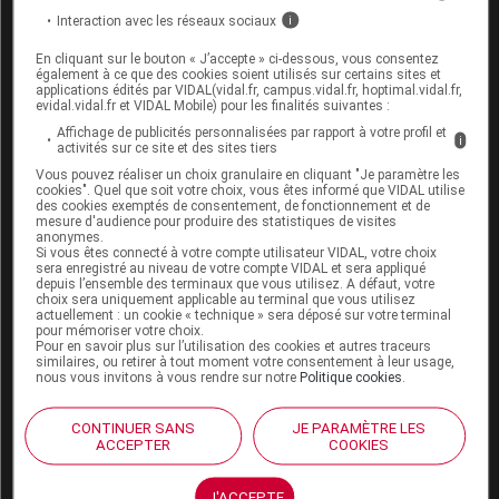
Interaction avec les réseaux sociaux
i
CHEZ LE SUJET PRESENTANT UN EPISODE
En cliquant sur le bouton « J’accepte » ci-dessous, vous consentez
DEPRESSIF MAJEUR OU UNE ANXIETE ASSOCIEE A
également à ce que des cookies soient utilisés sur certains sites et
UNE DEPRESSION
applications édités par VIDAL(vidal.fr, campus.vidal.fr, hoptimal.vidal.fr,
evidal.vidal.fr et VIDAL Mobile) pour les finalités suivantes :
Les benzodiazépines et apparentés ne doivent pas
Affichage de publicités personnalisées par rapport à votre profil et
i
activités sur ce site et des sites tiers
être prescrits seuls car ils laissent la dépression
Vous pouvez réaliser un choix granulaire en cliquant "Je paramètre les
évoluer pour son propre compte avec persistance ou
cookies". Quel que soit votre choix, vous êtes informé que VIDAL utilise
majoration du risque suicidaire.
des cookies exemptés de consentement, de fonctionnement et de
mesure d'audience pour produire des statistiques de visites
anonymes.
MODALITES D'ARRET PROGRESSIF DU TRAITEMENT
Si vous êtes connecté à votre compte utilisateur VIDAL, votre choix
sera enregistré au niveau de votre compte VIDAL et sera appliqué
depuis l’ensemble des terminaux que vous utilisez. A défaut, votre
Elles doivent être énoncées au patient de façon
choix sera uniquement applicable au terminal que vous utilisez
précise.
actuellement : un cookie « technique » sera déposé sur votre terminal
pour mémoriser votre choix.
Pour en savoir plus sur l’utilisation des cookies et autres traceurs
Outre la nécessité de décroissance progressive des
similaires, ou retirer à tout moment votre consentement à leur usage,
doses, les patients devront être avertis de la possibilité
nous vous invitons à vous rendre sur notre
Politique cookies
.
d'un phénomène de rebond, afin de minimiser
l'anxiété qui pourrait découler des symptômes liés à
CONTINUER SANS
JE PARAMÈTRE LES
ACCEPTER
COOKIES
cette interruption, même progressive.
Le patient doit être prévenu du caractère
J'ACCEPTE