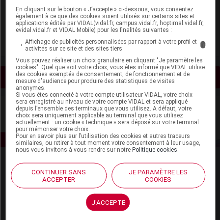
En cliquant sur le bouton « J’accepte » ci-dessous, vous consentez
également à ce que des cookies soient utilisés sur certains sites et
GlaxoSmithKline Santé Grand Public
applications édités par VIDAL(vidal.fr, campus.vidal.fr, hoptimal.vidal.fr,
evidal.vidal.fr et VIDAL Mobile) pour les finalités suivantes :
Affichage de publicités personnalisées par rapport à votre profil et
Voir la fiche laboratoire
i
activités sur ce site et des sites tiers
Vous pouvez réaliser un choix granulaire en cliquant "Je paramètre les
cookies". Quel que soit votre choix, vous êtes informé que VIDAL utilise
des cookies exemptés de consentement, de fonctionnement et de
Voir les actualités liées
mesure d'audience pour produire des statistiques de visites
anonymes.
Si vous êtes connecté à votre compte utilisateur VIDAL, votre choix
sera enregistré au niveau de votre compte VIDAL et sera appliqué
depuis l’ensemble des terminaux que vous utilisez. A défaut, votre
choix sera uniquement applicable au terminal que vous utilisez
actuellement : un cookie « technique » sera déposé sur votre terminal
pour mémoriser votre choix.
Pour en savoir plus sur l’utilisation des cookies et autres traceurs
similaires, ou retirer à tout moment votre consentement à leur usage,
nous vous invitons à vous rendre sur notre
Politique cookies
.
CONTINUER SANS
JE PARAMÈTRE LES
ACCEPTER
COOKIES
J'ACCEPTE
Espace produit