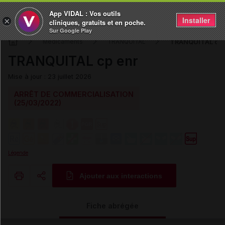
App VIDAL : Vos outils
Installer
×
cliniques, gratuits et en poche.
Sur Google Play
TRANQUITAL cp 
Médicaments
TRANQUITAL
TRANQUITAL cp enr
Mise à jour : 23 juillet 2026
ARRÊT DE COMMERCIALISATION
(25/03/2022)
Légende
Ajouter aux interactions
Copier l'url
Fiche abrégée