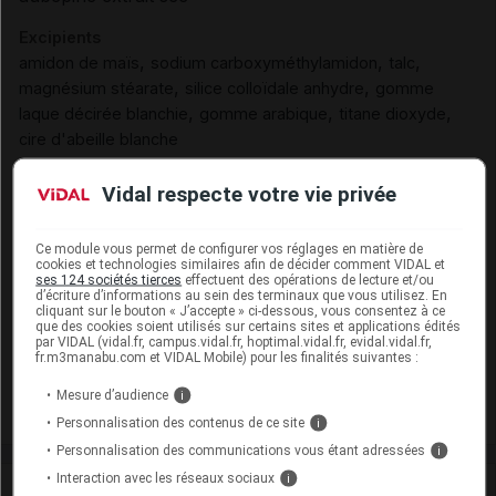
Excipients
,
,
,
amidon de maïs
sodium carboxyméthylamidon
talc
,
,
magnésium stéarate
silice colloïdale anhydre
gomme
,
,
,
laque décirée blanchie
gomme arabique
titane dioxyde
cire d'abeille blanche
Excipients à effet notoire :
Vidal respecte votre vie privée
EEN sans dose seuil :
,
lactose monohydrate
saccharose
Présentation
Ce module vous permet de configurer vos réglages en matière de
cookies et technologies similaires afin de décider comment VIDAL et
ses 124 sociétés tierces
effectuent des opérations de lecture et/ou
TRANQUITAL Cpr enr 1T/100
d’écriture d’informations au sein des terminaux que vous utilisez. En
cliquant sur le bouton « J’accepte » ci-dessous, vous consentez à ce
Cip :
que des cookies soient utilisés sur certains sites et applications édités
3400934097355
par VIDAL (vidal.fr, campus.vidal.fr, hoptimal.vidal.fr, evidal.vidal.fr,
Modalités de conservation : Avant ouverture : durant 36 mois
fr.m3manabu.com et VIDAL Mobile) pour les finalités suivantes :
Supprimé
Mesure d’audience
i
Personnalisation des contenus de ce site
i
Personnalisation des communications vous étant adressées
i
Interaction avec les réseaux sociaux
i
Laboratoire