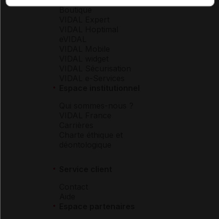
Boutique
VIDAL Expert
VIDAL Hoptimal
eVIDAL
VIDAL Mobile
VIDAL widget
VIDAL Sécurisation
VIDAL e-Services
Espace institutionnel
Qui sommes-nous ?
VIDAL France
Carrières
Charte éthique et
déontologique
Service client
Contact
Aide
Espace partenaires