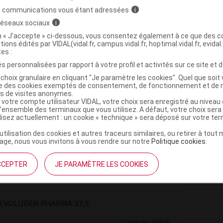
s communications vous étant adressées
i
 réseaux sociaux
i
>
>
IQUES
OPIOIDES
OPIOIDES EN ASSOCIATION
on « J’accepte » ci-dessous, vous consentez également à ce que des co
(
)
OPIOIDES
TRAMADOL ET PARACETAMOL
tions édités par VIDAL(vidal.fr, campus.vidal.fr, hoptimal.vidal.fr, evidal.
tes :
s personnalisées par rapport à votre profil et activités sur ce site et d
choix granulaire en cliquant "Je paramètre les cookies". Quel que soit 
ise des cookies exemptés de consentement, de fonctionnement et de 
es de visites anonymes.
 votre compte utilisateur VIDAL, votre choix sera enregistré au nivea
l’ensemble des terminaux que vous utilisez. A défaut, votre choix ser
,
,
ilisez actuellement : un cookie « technique » sera déposé sur votre te
re
sodium carboxyméthylamidon
amidon
ate
’utilisation des cookies et autres traceurs similaires, ou retirer à tou
,
,
,
r YS-1-6382G
hypromellose
macrogol 400
ge, nous vous invitons à vous rendre sur notre
Politique cookies
.
,
e dioxyde
fer jaune oxyde
CCEPTER
JE PARAMÈTRE LES COOKIES
EVOLUGEN PHARMA 37,5
Commercialisé