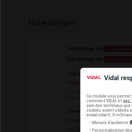
Fiche abrégée
Générique de
MONOGRAPHI
Générique de
MONOGRAPHI
Voir la Fiche DCI VIDAL :
Vidal res
Paracétamol 325 mg + trama
Les fiches DCI Vidal constituent un
Ce module vous permet d
proposée aux professionnels de san
comment VIDAL et
ses 
sein des terminaux que v
cookies soient utilisés s
Classification pharmacothéra
evidal.vidal.fr, fr.m3man
Antalgiques - Antipyrétiques - 
Mesure d’audience
Antalgiques opioïdes de palier II
Personnalisation des