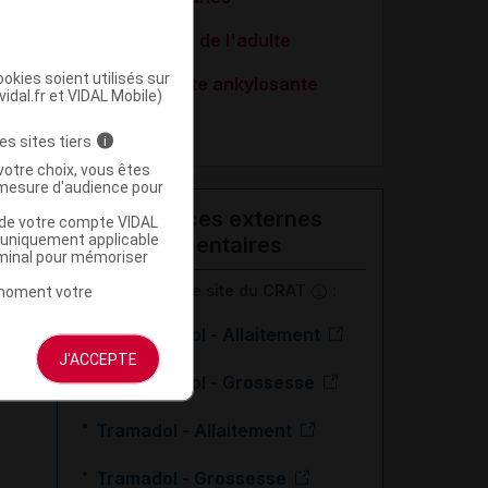
Sinusite aiguë de l'adulte
okies soient utilisés sur
Spondylarthrite ankylosante
vidal.fr et VIDAL Mobile)
Zona
es sites tiers
i
votre choix, vous êtes
mesure d'audience pour
Ressources externes
u de votre compte VIDAL
a uniquement applicable
complémentaires
rminal pour mémoriser
En savoir plus le site du CRAT
:
t moment votre
Paracétamol - Allaitement
J'ACCEPTE
Paracétamol - Grossesse
Tramadol - Allaitement
Tramadol - Grossesse