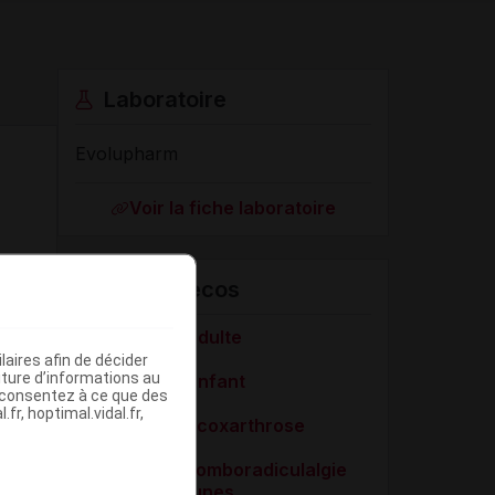
Laboratoire
Evolupharm
Voir la fiche laboratoire
VIDAL Recos
Douleur de l'adulte
aires afin de décider
iture d’informations au
Douleur de l'enfant
s consentez à ce que des
fr, hoptimal.vidal.fr,
Gonarthrose, coxarthrose
Lombalgie et lomboradiculalgie
aiguës communes