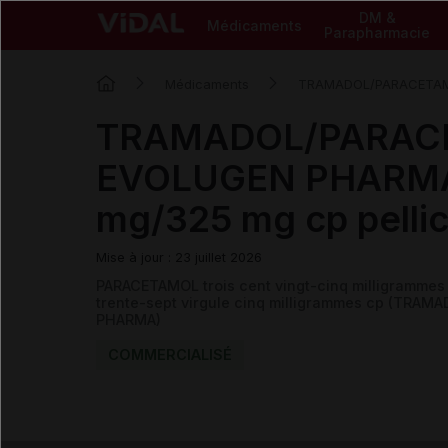
DM &
Médicaments
Parapharmacie
Médicaments
TRAMADOL/PARACETA
TRAMADOL/PARAC
EVOLUGEN PHARMA
mg/325 mg cp pelli
Mise à jour : 23 juillet 2026
PARACETAMOL trois cent vingt-cinq milligram
trente-sept virgule cinq milligrammes cp (TR
PHARMA)
COMMERCIALISÉ