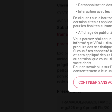
Personnalisation de
Classification ATC
Interaction avec les
>
SYSTEME NERVEUX
ANALGES
En cliquant sur le bout
AVEC DES ANALGESIQUES NON-
certains sites et applica
pour les finalités suivan
Substances
Affichage de publicité
tramadol chlorhydrate
Vous pouvez réaliser un 
informé que VIDAL util
paracétamol
produire des statistiqu
Si vous êtes connecté à
Excipients
et sera appliqué depuis 
,
au terminal que vous ut
amidon de maïs
cellulose poud
votre choix.
,
prégélatinisé
magnésium stéar
Pour en savoir plus sur l
pelliculage :
opadry jaune clai
consentement à leur usa
polysorbate 80
colorant (pelliculage) :
titan
CONTINUER SANS A
Présentation
TRAMADOL/PARACETAMOL 
mg/325 mg Cpr pell Plq/20