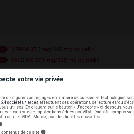
IXPRIM 37,5 mg/325 mg cp pellic
E
ZALDIAR 37,5 mg/325 mg cp pellic
E
pecte votre vie privée
dol chlorhydrate 37,5 mg comprimé
e base de connaissances pharmacologiques et thérapeutiques,
e configurer vos réglages en matière de cookies et technologies simil
té, en complément des documents réglementaires publiés.
124 sociétés tierces
effectuent des opérations de lecture et/ou d’écr
ous utilisez. En cliquant sur le bouton « J’accepte » ci-dessous, vou
ur certains sites et applications édités par VIDAL (vidal.fr, campus.vidal.
peutique VIDAL
abu.com et VIDAL Mobile) pour les finalités suivantes :
>
>
Antispasmodiques
Antalgiques opioïdes de palier II
i
(
)
 en association
Tramadol + paracétamol
 contenus de ce site
i