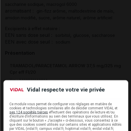
,
saccharine sodique
macrogol 6000
aromatisant :
,
,
gin-fizz arôme
maltodextrine de maïs
,
,
,
amidon modifié
sucre
arôme naturel
arôme artificiel
Excipients à effet notoire :
EEN sans dose seuil :
,
,
sorbitol
glucose
saccharose
EEN avec dose seuil :
sodium
Présentation
TRAMADOL/PARACETAMOL ARROW 37,5 mg/325 mg
Cpr eff Fl/20
Cip :
3400930140024
Modalités de conservation : Avant ouverture : < 25° durant
Vidal respecte votre vie privée
24 mois
Après ouverture : durant 1 mois (Conserver à l'abri de
Ce module vous permet de configurer vos réglages en matière de
l'humidité, Tenir le récipient bien fermé)
cookies et technologies similaires afin de décider comment VIDAL et
ses 124 sociétés tierces
effectuent des opérations de lecture et/ou
Commercialisé
d’écriture d’informations au sein des terminaux que vous utilisez. En
cliquant sur le bouton « J’accepte » ci-dessous, vous consentez à ce
que des cookies soient utilisés sur certains sites et applications édités
par VIDAL (vidal.fr, campus.vidal.fr, hoptimal.vidal.fr, evidal.vidal.fr,