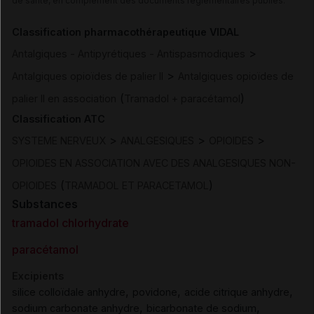
de santé, en complément des documents réglementaires publiés.
Classification pharmacothérapeutique VIDAL
>
Antalgiques - Antipyrétiques - Antispasmodiques
>
Antalgiques opioïdes de palier II
Antalgiques opioïdes de
(
)
palier II en association
Tramadol + paracétamol
Classification ATC
>
>
>
SYSTEME NERVEUX
ANALGESIQUES
OPIOIDES
OPIOIDES EN ASSOCIATION AVEC DES ANALGESIQUES NON-
(
)
OPIOIDES
TRAMADOL ET PARACETAMOL
Substances
tramadol chlorhydrate
paracétamol
Excipients
,
,
,
silice colloïdale anhydre
povidone
acide citrique anhydre
,
,
sodium carbonate anhydre
bicarbonate de sodium