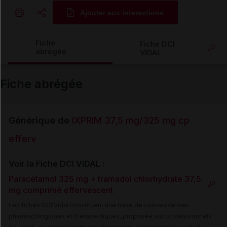
Ajouter aux interactions
Copier l'url
Fiche
Fiche DCI
abrégée
VIDAL
Email
Fiche abrégée
Générique de
IXPRIM 37,5 mg/325 mg cp
efferv
Voir la Fiche DCI VIDAL :
Paracétamol 325 mg + tramadol chlorhydrate 37,5
mg comprimé effervescent
Les fiches DCI Vidal constituent une base de connaissances
pharmacologiques et thérapeutiques, proposée aux professionnels