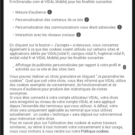
fr.m3manabu.com et VIDAL Mobile) pour les finalités suivantes :
Laboratoire
Mesure d’audience
i
Personnalisation des contenus de ce site
i
Arrow Génériques
Personnalisation des communications vous étant adressées
i
Interaction avec les réseaux sociaux
i
Voir la fiche laboratoire
En cliquant sur le bouton « J’accepte » ci-dessous, vous consentez
également à ce que des cookies soient utilisés sur certains sites et
applications édités par VIDAL(vidal.fr, campus.vidal.fr, hoptimal.vidal.fr,
evidal.vidal.fr et VIDAL Mobile) pour les finalités suivantes :
VIDAL Recos
Affichage de publicités personnalisées par rapport à votre profil et
i
activités sur ce site et des sites tiers
Douleur de l'adulte
Vous pouvez réaliser un choix granulaire en cliquant "Je paramètre les
cookies". Quel que soit votre choix, vous êtes informé que VIDAL utilise
des cookies exemptés de consentement, de fonctionnement et de
Douleur de l'enfant
mesure d'audience pour produire des statistiques de visites
anonymes.
Si vous êtes connecté à votre compte utilisateur VIDAL, votre choix
Gonarthrose, coxarthrose
sera enregistré au niveau de votre compte VIDAL et sera appliqué
depuis l’ensemble des terminaux que vous utilisez. A défaut, votre
choix sera uniquement applicable au terminal que vous utilisez
Lombalgie et lomboradiculalgie aiguës communes
actuellement : un cookie « technique » sera déposé sur votre terminal
pour mémoriser votre choix.
Pour en savoir plus sur l’utilisation des cookies et autres traceurs
Sinusite aiguë de l'adulte
similaires, ou retirer à tout moment votre consentement à leur usage,
nous vous invitons à vous rendre sur notre
Politique cookies
.