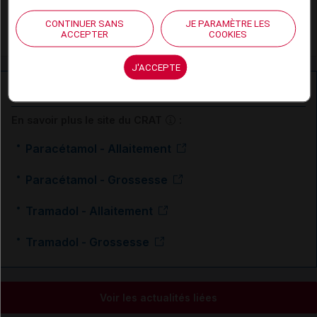
Spondylarthrite ankylosante
CONTINUER SANS
JE PARAMÈTRE LES
Zona
ACCEPTER
COOKIES
J'ACCEPTE
Ressources externes complémentaires
En savoir plus le site du CRAT
:
Paracétamol - Allaitement
Paracétamol - Grossesse
Tramadol - Allaitement
Tramadol - Grossesse
Voir les actualités liées