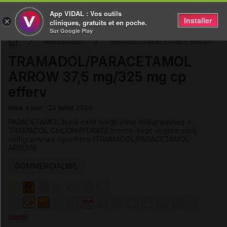
App VIDAL : Vos outils
Installer
×
cliniques, gratuits et en poche.
Sur Google Play
Médicaments
TRAMADOL/PARACETAMOL ARROW
TRAMADOL/PARACETAMOL
ARROW 37,5 mg/325 mg cp
efferv
Mise à jour : 23 juillet 2026
PARACETAMOL trois cent vingt-cinq milligrammes +
TRAMADOL CHLORHYDRATE trente-sept virgule cinq
milligrammes cp efferv (TRAMADOL/PARACETAMOL
ARROW)
COMMERCIALISÉ
Légende